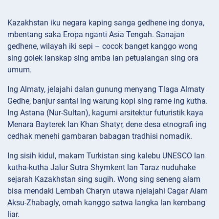
Kazakhstan iku negara kaping sanga gedhene ing donya,
mbentang saka Eropa nganti Asia Tengah. Sanajan
gedhene, wilayah iki sepi – cocok banget kanggo wong
sing golek lanskap sing amba lan petualangan sing ora
umum.
Ing Almaty, jelajahi dalan gunung menyang Tlaga Almaty
Gedhe, banjur santai ing warung kopi sing rame ing kutha.
Ing Astana (Nur-Sultan), kagumi arsitektur futuristik kaya
Menara Bayterek lan Khan Shatyr, dene desa etnografi ing
cedhak menehi gambaran babagan tradhisi nomadik.
Ing sisih kidul, makam Turkistan sing kalebu UNESCO lan
kutha-kutha Jalur Sutra Shymkent lan Taraz nuduhake
sejarah Kazakhstan sing sugih. Wong sing seneng alam
bisa mendaki Lembah Charyn utawa njelajahi Cagar Alam
Aksu-Zhabagly, omah kanggo satwa langka lan kembang
liar.