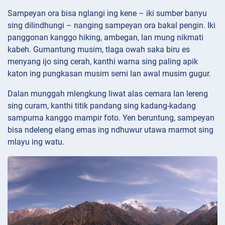
Sampeyan ora bisa nglangi ing kene – iki sumber banyu
sing dilindhungi – nanging sampeyan ora bakal pengin. Iki
panggonan kanggo hiking, ambegan, lan mung nikmati
kabeh. Gumantung musim, tlaga owah saka biru es
menyang ijo sing cerah, kanthi warna sing paling apik
katon ing pungkasan musim semi lan awal musim gugur.
Dalan munggah mlengkung liwat alas cemara lan lereng
sing curam, kanthi titik pandang sing kadang-kadang
sampurna kanggo mampir foto. Yen beruntung, sampeyan
bisa ndeleng elang emas ing ndhuwur utawa marmot sing
mlayu ing watu.