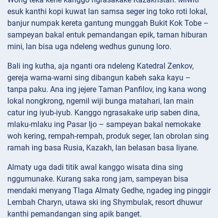
esuk kanthi kopi kuwat lan samsa seger ing toko roti lokal,
banjur numpak kereta gantung munggah Bukit Kok Tobe –
sampeyan bakal entuk pemandangan epik, taman hiburan
mini, lan bisa uga ndeleng wedhus gunung loro.
Bali ing kutha, aja nganti ora ndeleng Katedral Zenkov,
gereja warna-warni sing dibangun kabeh saka kayu –
tanpa paku. Ana ing jejere Taman Panfilov, ing kana wong
lokal nongkrong, ngemil wiji bunga matahari, lan main
catur ing iyub-iyub. Kanggo ngrasakake urip saben dina,
mlaku-mlaku ing Pasar Ijo – sampeyan bakal nemokake
woh kering, rempah-rempah, produk seger, lan obrolan sing
ramah ing basa Rusia, Kazakh, lan belasan basa liyane.
Almaty uga dadi titik awal kanggo wisata dina sing
nggumunake. Kurang saka rong jam, sampeyan bisa
mendaki menyang Tlaga Almaty Gedhe, ngadeg ing pinggir
Lembah Charyn, utawa ski ing Shymbulak, resort dhuwur
kanthi pemandangan sing apik banget.