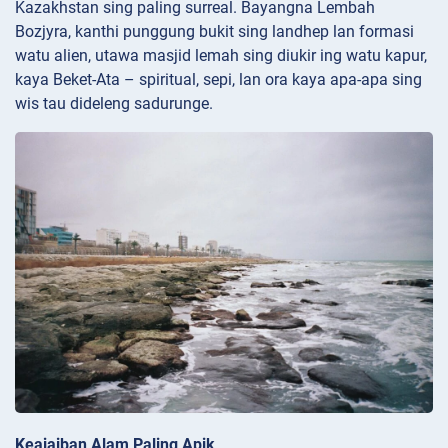
Kazakhstan sing paling surreal. Bayangna Lembah
Bozjyra, kanthi punggung bukit sing landhep lan formasi
watu alien, utawa masjid lemah sing diukir ing watu kapur,
kaya Beket-Ata – spiritual, sepi, lan ora kaya apa-apa sing
wis tau dideleng sadurunge.
Keajaiban Alam Paling Apik