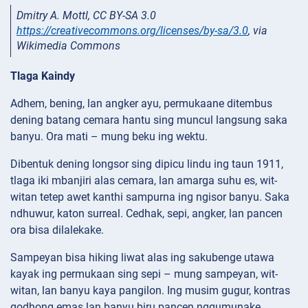
Dmitry A. Mottl, CC BY-SA 3.0
https://creativecommons.org/licenses/by-sa/3.0
, via
Wikimedia Commons
Tlaga Kaindy
Adhem, bening, lan angker ayu, permukaane ditembus
dening batang cemara hantu sing muncul langsung saka
banyu. Ora mati – mung beku ing wektu.
Dibentuk dening longsor sing dipicu lindu ing taun 1911,
tlaga iki mbanjiri alas cemara, lan amarga suhu es, wit-
witan tetep awet kanthi sampurna ing ngisor banyu. Saka
ndhuwur, katon surreal. Cedhak, sepi, angker, lan pancen
ora bisa dilalekake.
Sampeyan bisa hiking liwat alas ing sakubenge utawa
kayak ing permukaan sing sepi – mung sampeyan, wit-
witan, lan banyu kaya pangilon. Ing musim gugur, kontras
godhong emas lan banyu biru pancen nggumunake.