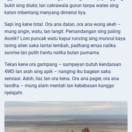
bukit sing diukir, lan cakrawala gurun tanpa wates sing
katon mbentang menyang dimensi liya.
Sepi ing kene total. Ora ana dalan, ora ana wong akeh –
mung angin, watu, lan langit. Pemandangan sing paling
ikonik? Loro puncak watu kapur runcing sing muncul kaya
taring alien saka lantai lembah, padhang emas nalika
sunrise lan putih hantu nalika bulan purnama.
Tekan kene ora gampang – sampeyan butuh kendaraan
4WD lan arah sing apik – nanging iku bagean saka
sensasi. Adoh, liar, lan ora kena. Ora ana pager, ora ana
tandha – mung alam mentah lan kebebasan kanggo
njelajahi.