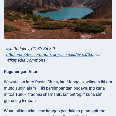
Ilya Rudakov, CC BY-SA 3.0
https://creativecommons.org/licenses/by-sa/3.0
, via
Wikimedia Commons
Pagunungan Altai
Wewatesan karo Rusia, China, lan Mongolia, wilayah iki ora
mung sugih alam – iki persimpangan budaya, ing kana
mitos Turkik, tradhisi shamanik, lan petroglif kuna isih
gema ing lembah.
Wong hiking teka kene kanggo pendakian pirang-pirang