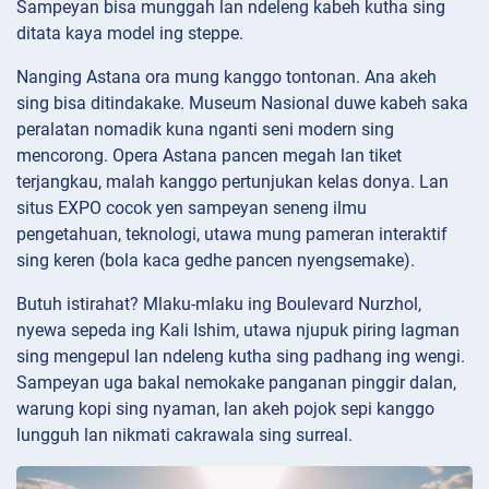
Sampeyan bisa munggah lan ndeleng kabeh kutha sing
ditata kaya model ing steppe.
Nanging Astana ora mung kanggo tontonan. Ana akeh
sing bisa ditindakake. Museum Nasional duwe kabeh saka
peralatan nomadik kuna nganti seni modern sing
mencorong. Opera Astana pancen megah lan tiket
terjangkau, malah kanggo pertunjukan kelas donya. Lan
situs EXPO cocok yen sampeyan seneng ilmu
pengetahuan, teknologi, utawa mung pameran interaktif
sing keren (bola kaca gedhe pancen nyengsemake).
Butuh istirahat? Mlaku-mlaku ing Boulevard Nurzhol,
nyewa sepeda ing Kali Ishim, utawa njupuk piring lagman
sing mengepul lan ndeleng kutha sing padhang ing wengi.
Sampeyan uga bakal nemokake panganan pinggir dalan,
warung kopi sing nyaman, lan akeh pojok sepi kanggo
lungguh lan nikmati cakrawala sing surreal.