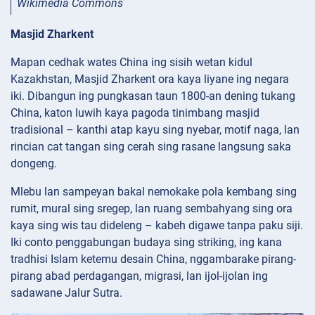
Wikimedia Commons
Masjid Zharkent
Mapan cedhak wates China ing sisih wetan kidul
Kazakhstan, Masjid Zharkent ora kaya liyane ing negara
iki. Dibangun ing pungkasan taun 1800-an dening tukang
China, katon luwih kaya pagoda tinimbang masjid
tradisional – kanthi atap kayu sing nyebar, motif naga, lan
rincian cat tangan sing cerah sing rasane langsung saka
dongeng.
Mlebu lan sampeyan bakal nemokake pola kembang sing
rumit, mural sing sregep, lan ruang sembahyang sing ora
kaya sing wis tau dideleng – kabeh digawe tanpa paku siji.
Iki conto penggabungan budaya sing striking, ing kana
tradhisi Islam ketemu desain China, nggambarake pirang-
pirang abad perdagangan, migrasi, lan ijol-ijolan ing
sadawane Jalur Sutra.