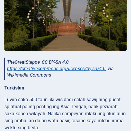
TheGreatSteppe, CC BY-SA 4.0
https://creativecommons.org/licenses/by-sa/4.0
, via
Wikimedia Commons
Turkistan
Luwih saka 500 taun, iki wis dadi salah sawijining pusat
spiritual paling penting ing Asia Tengah, narik peziarah
saka kabeh wilayah. Nalika sampeyan mlaku ing alun-alun
sing amba lan dalan watu pasir, rasane kaya mlebu irama
wektu sing beda.