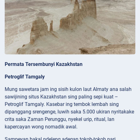
Permata Tersembunyi Kazakhstan
Petroglif Tamgaly
Mung sawetara jam ing sisih kulon laut Almaty ana salah
sawijining situs Kazakhstan sing paling sepi kuat –
Petroglif Tamgaly. Kasebar ing tembok lembah sing
dipanggang srengenge, luwih saka 5.000 ukiran nyritakake
crita saka Zaman Perunggu, nyekel urip, ritual, lan
kapercayan wong nomadik awal.
Sampeyan bakal ndeleng adegan tokoh-tokoh nari,