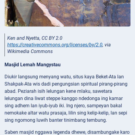
Ken and Nyetta, CC BY 2.0
https://creativecommons.org/licenses/by/2.0
, via
Wikimedia Commons
Masjid Lemah Mangystau
Diukir langsung menyang watu, situs kaya Beket-Ata lan
Shakpak-Ata wis dadi pengungsian spiritual pirang-pirang
abad. Peziarah isih lelungan kene mlaku, sawetara
lelungan dina liwat steppe kanggo ndedonga ing kamar
sing adhem lan iyub-iyub iki. Ing njero, sampeyan bakal
nemokake altar watu prasaja, lilin sing kelip-kelip, lan sepi
sing ngomong luwih banter tinimbang tembung.
Saben masjid nggawa legenda dhewe, disambungake karo