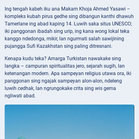
Ing tengah kabeh iku ana Makam Khoja Ahmed Yasawi –
kompleks kubah pirus gedhe sing dibangun kanthi dhawuh
Tamerlane ing abad kaping 14. Luwih saka situs UNESCO;
iki panggonan ibadah sing urip, ing kana wong lokal teka
kanggo ndedonga, mikir, lan ngurmati salah sawijining
pujangga Sufi Kazakhstan sing paling ditresnani.
Kenapa kudu teka? Amarga Turkistan nawakake sing
langka – campuran spiritualitas jero, sejarah sugih, lan
ketenangan modern. Apa sampeyan religius utawa ora, iki
panggonan sing ngajak sampeyan alon-alon, ndeleng
luwih cedhak, lan ngrungokake crita sing wis gema
ngliwati abad.