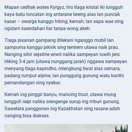
Mapan cedhak wates Kyrgyz, trio tlaga kristal iki lungguh
kaya batu loncatan ing antarane lereng alas lan puncak
kasar – swarga kanggo hiking, kemah, lan sapa wae sing
ngidam kaendahan liar tanpa wong akeh.
Tlaga pisanan gampang ditekani nganggo mobil lan
sampurna kanggo piknik sing tentrem utawa naik prau.
Nanging sihir sejatine wiwit nalika sampeyan luwih jero.
Hiking 3-4 jam (utawa nunggang jaran) nggawa sampeyan
menyang tlaga kapindho, mlengkung liwat alas cemara,
padang rumput alpine, lan punggung gunung watu kanthi
pemandangan sing nyebar.
Kemah ing pinggir banyu, mancing trout, utawa mung
lungguh sepi nalika srengenge surup ing mburi gunung.
Sawetara panggonan ing Kazakhstan sing rasane adoh
nanging bisa diakses.