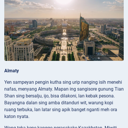
Almaty
Yen sampeyan pengin kutha sing urip nanging isih menehi
nafas, menyang Almaty. Mapan ing sangisore gunung Tian
Shan sing bersalju, ijo, bisa dilakoni, lan kebak pesona.
Bayangna dalan sing amba ditanduri wit, warung kopi
ruang terbuka, lan latar sing apik banget nganti meh ora
katon nyata.
Wong teka kene kanggo ngrasakake Kazakhstan. Miwiti