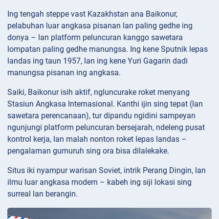
Ing tengah steppe vast Kazakhstan ana Baikonur,
pelabuhan luar angkasa pisanan lan paling gedhe ing
donya – lan platform peluncuran kanggo sawetara
lompatan paling gedhe manungsa. Ing kene Sputnik lepas
landas ing taun 1957, lan ing kene Yuri Gagarin dadi
manungsa pisanan ing angkasa.
Saiki, Baikonur isih aktif, ngluncurake roket menyang
Stasiun Angkasa Internasional. Kanthi ijin sing tepat (lan
sawetara perencanaan), tur dipandu ngidini sampeyan
ngunjungi platform peluncuran bersejarah, ndeleng pusat
kontrol kerja, lan malah nonton roket lepas landas –
pengalaman gumuruh sing ora bisa dilalekake.
Situs iki nyampur warisan Soviet, intrik Perang Dingin, lan
ilmu luar angkasa modern – kabeh ing siji lokasi sing
surreal lan berangin.