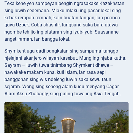
Teka kene yen sampeyan pengin ngrasakake Kazakhstan
sing luwih sederhana. Mlaku-mlaku ing pasar lokal sing
kebak rempah-rempah, kain buatan tangan, lan permen
gaya Uzbek. Coba shashlik langsung saka bara utawa
ngombe teh ijo ing plataran sing iyub-iyub. Suasanane
anget, ramah, lan bangga lokal.
Shymkent uga dadi pangkalan sing sampurna kanggo
njelajahi akar jero wilayah kasebut. Mung ing njaba kutha,
Sayram – luwih tuwa tinimbang Shymkent dhewe –
nawakake makam kuna, kuil Islam, lan rasa sepi
panggonan sing wis ndeleng luwih saka sewu taun
sejarah. Wong sing seneng alam kudu menyang Cagar
Alam Aksu-Zhabagly, sing paling tuwa ing Asia Tengah.