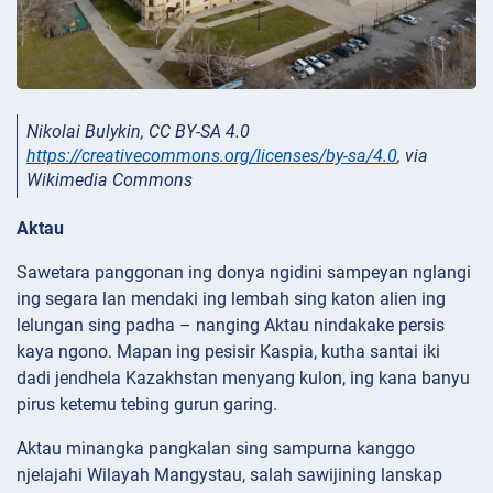
Nikolai Bulykin, CC BY-SA 4.0
https://creativecommons.org/licenses/by-sa/4.0
, via
Wikimedia Commons
Aktau
Sawetara panggonan ing donya ngidini sampeyan nglangi
ing segara lan mendaki ing lembah sing katon alien ing
lelungan sing padha – nanging Aktau nindakake persis
kaya ngono. Mapan ing pesisir Kaspia, kutha santai iki
dadi jendhela Kazakhstan menyang kulon, ing kana banyu
pirus ketemu tebing gurun garing.
Aktau minangka pangkalan sing sampurna kanggo
njelajahi Wilayah Mangystau, salah sawijining lanskap