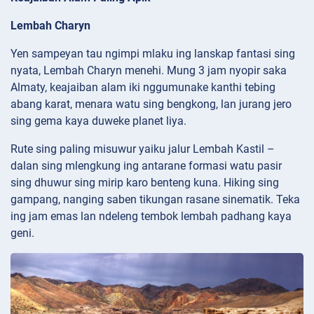
Lembah Charyn
Yen sampeyan tau ngimpi mlaku ing lanskap fantasi sing
nyata, Lembah Charyn menehi. Mung 3 jam nyopir saka
Almaty, keajaiban alam iki nggumunake kanthi tebing
abang karat, menara watu sing bengkong, lan jurang jero
sing gema kaya duweke planet liya.
Rute sing paling misuwur yaiku jalur Lembah Kastil –
dalan sing mlengkung ing antarane formasi watu pasir
sing dhuwur sing mirip karo benteng kuna. Hiking sing
gampang, nanging saben tikungan rasane sinematik. Teka
ing jam emas lan ndeleng tembok lembah padhang kaya
geni.