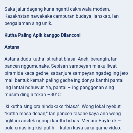
Saka jalur dagang kuna nganti cakrawala modern,
Kazakhstan nawakake campuran budaya, lanskap, lan
pengalaman sing unik.
Kutha Paling Apik kanggo Dilanconi
Astana
Astana dudu kutha istirahat biasa. Aneh, berangin, lan
pancen nggumunake. Sepisan sampeyan mlaku liwat
piramida kaca gedhe, sabanjure sampeyan ngadeg ing jero
mall bentuk kemah paling gedhe ing donya kanthi pantai
ing lantai ndhuwur. Ya, pantai – ing panggonan sing
musim dingin tekan –30°C.
Iki kutha sing ora nindakake “biasa”. Wong lokal nyebut
“kutha masa depan,” lan pancen rasane kaya ana wong
nglilani arsitek ngimpi kanthi bebas. Menara Bayterek –
bola emas ing kisi putih – katon kaya saka game video.