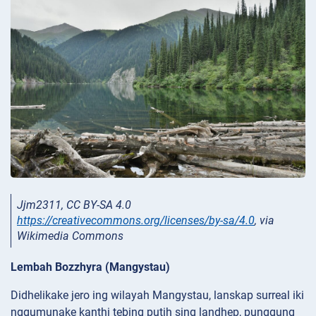
Jjm2311, CC BY-SA 4.0
https://creativecommons.org/licenses/by-sa/4.0
, via
Wikimedia Commons
Lembah Bozzhyra (Mangystau)
Didhelikake jero ing wilayah Mangystau, lanskap surreal iki
nggumunake kanthi tebing putih sing landhep, punggung