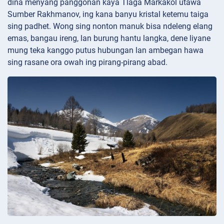
dina menyang panggonan kaya Tlaga Markakol utawa
Sumber Rakhmanov, ing kana banyu kristal ketemu taiga
sing padhet. Wong sing nonton manuk bisa ndeleng elang
emas, bangau ireng, lan burung hantu langka, dene liyane
mung teka kanggo putus hubungan lan ambegan hawa
sing rasane ora owah ing pirang-pirang abad.