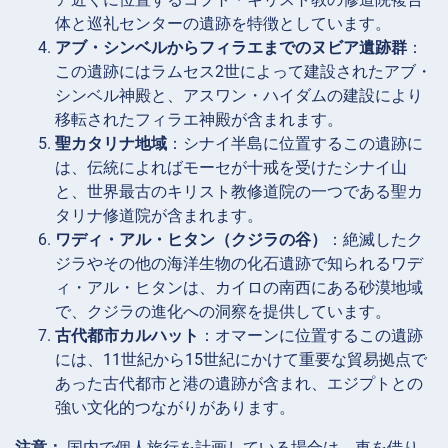
体と巡礼センターの遺跡を特徴としています。
アブ・シンベルからフィラエまでのヌビア遺跡群
：
この遺跡にはラムセス2世によって建設されたアブ・
シンベル神殿と、アスワン・ハイダムの建設により
移転されたフィラエ神殿が含まれます。
聖カタリナ地域
：シナイ半島に位置するこの遺跡に
は、伝統によればモーセが十戒を受けたシナイ山
と、世界最古のキリスト教修道院の一つである聖カ
タリナ修道院が含まれます。
ワディ・アル・ヒタン（クジラの谷）
：絶滅したク
ジラやその他の海洋生物の化石遺跡で知られるワデ
ィ・アル・ヒタンは、カイロの南西にある砂漠地域
で、クジラの進化への洞察を提供しています。
古代都市カルハット
：オマーンに位置するこの遺跡
には、11世紀から15世紀にかけて重要な貿易拠点で
あった古代都市と港の遺跡が含まれ、エジプトとの
強い文化的つながりがあります。
注意：
国内で個人旅行を計画している場合は、車を借り