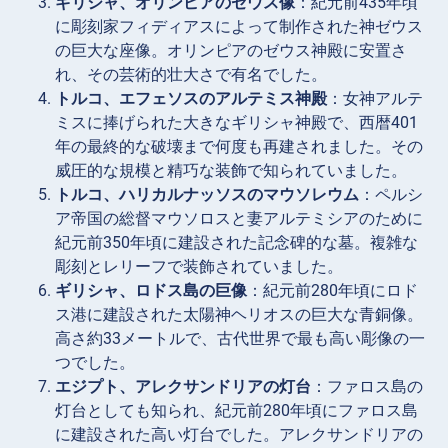
ギリシャ、オリンピアのゼウス像
：紀元前435年頃
に彫刻家フィディアスによって制作された神ゼウス
の巨大な座像。オリンピアのゼウス神殿に安置さ
れ、その芸術的壮大さで有名でした。
トルコ、エフェソスのアルテミス神殿
：女神アルテ
ミスに捧げられた大きなギリシャ神殿で、西暦401
年の最終的な破壊まで何度も再建されました。その
威圧的な規模と精巧な装飾で知られていました。
トルコ、ハリカルナッソスのマウソレウム
：ペルシ
ア帝国の総督マウソロスと妻アルテミシアのために
紀元前350年頃に建設された記念碑的な墓。複雑な
彫刻とレリーフで装飾されていました。
ギリシャ、ロドス島の巨像
：紀元前280年頃にロド
ス港に建設された太陽神ヘリオスの巨大な青銅像。
高さ約33メートルで、古代世界で最も高い彫像の一
つでした。
エジプト、アレクサンドリアの灯台
：ファロス島の
灯台としても知られ、紀元前280年頃にファロス島
に建設された高い灯台でした。アレクサンドリアの