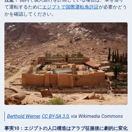
て運転するために
エジプトで国際運転免許証
が必要かどう
かを確認してください。
Berthold Werner
,
CC BY-SA 3.0
, via Wikimedia Commons
事実10：エジプトの人口構造はアラブ征服後に劇的に変化