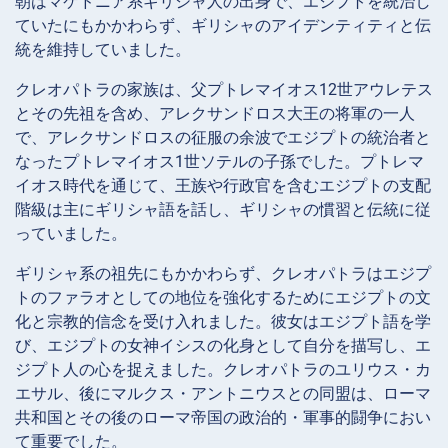
朝はマケドニア系ギリシャ人の出身で、エジプトを統治し
ていたにもかかわらず、ギリシャのアイデンティティと伝
統を維持していました。
クレオパトラの家族は、父プトレマイオス12世アウレテス
とその先祖を含め、アレクサンドロス大王の将軍の一人
で、アレクサンドロスの征服の余波でエジプトの統治者と
なったプトレマイオス1世ソテルの子孫でした。プトレマ
イオス時代を通じて、王族や行政官を含むエジプトの支配
階級は主にギリシャ語を話し、ギリシャの慣習と伝統に従
っていました。
ギリシャ系の祖先にもかかわらず、クレオパトラはエジプ
トのファラオとしての地位を強化するためにエジプトの文
化と宗教的信念を受け入れました。彼女はエジプト語を学
び、エジプトの女神イシスの化身として自分を描写し、エ
ジプト人の心を捉えました。クレオパトラのユリウス・カ
エサル、後にマルクス・アントニウスとの同盟は、ローマ
共和国とその後のローマ帝国の政治的・軍事的闘争におい
て重要でした。