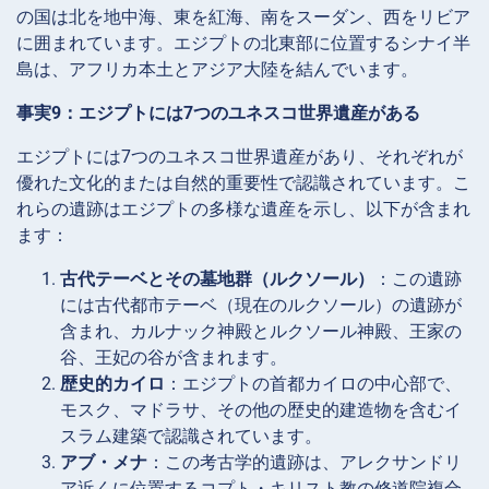
の国は北を地中海、東を紅海、南をスーダン、西をリビア
に囲まれています。エジプトの北東部に位置するシナイ半
島は、アフリカ本土とアジア大陸を結んでいます。
事実9：エジプトには7つのユネスコ世界遺産がある
エジプトには7つのユネスコ世界遺産があり、それぞれが
優れた文化的または自然的重要性で認識されています。こ
れらの遺跡はエジプトの多様な遺産を示し、以下が含まれ
ます：
古代テーベとその墓地群（ルクソール）
：この遺跡
には古代都市テーベ（現在のルクソール）の遺跡が
含まれ、カルナック神殿とルクソール神殿、王家の
谷、王妃の谷が含まれます。
歴史的カイロ
：エジプトの首都カイロの中心部で、
モスク、マドラサ、その他の歴史的建造物を含むイ
スラム建築で認識されています。
アブ・メナ
：この考古学的遺跡は、アレクサンドリ
ア近くに位置するコプト・キリスト教の修道院複合