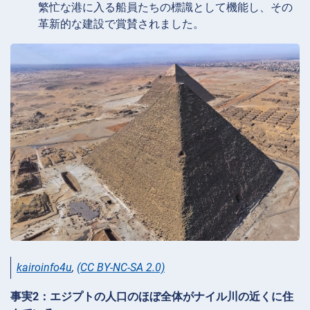
繁忙な港に入る船員たちの標識として機能し、その
革新的な建設で賞賛されました。
kairoinfo4u
,
(CC BY-NC-SA 2.0)
事実2：エジプトの人口のほぼ全体がナイル川の近くに住