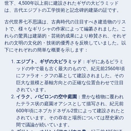
世下、4,500年以上前に建設されたギザの大ピラミッド
は、古代エジプトの工学技術と記念碑的建築の証です。
古代世界七不思議は、古典時代の注目すべき建造物のリス
トで、様々なギリシャの作家によって編纂されました。こ
れらの驚異は建築的・芸術的成果により称賛され、それぞ
れの文明の文化的・技術的優秀さを反映していました。以
下にそれぞれの簡単な概要を示します：
エジプト、ギザの大ピラミッド
：ギザにあるピラミ
ッドの中で最も古く最大のもので、紀元前2560年頃
にファラオ・クフの墓として建設されました。その
巨大な規模と基軸方向との正確な位置合わせで注目
されています。
イラク、バビロンの空中庭園
：豊かな植物に覆われ
たテラス状の庭園オアシスとして描写され、紀元前
600年頃にネブカドネザル2世によって建設されたと
されています。その存在と場所については歴史家の
間で議論が続いています。