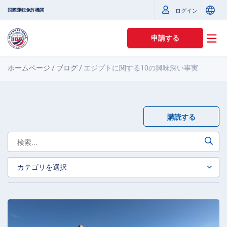
国際運転免許機関
ログイン
申請する
ホームページ
/
ブログ
/
エジプトに関する10の興味深い事実
購読する