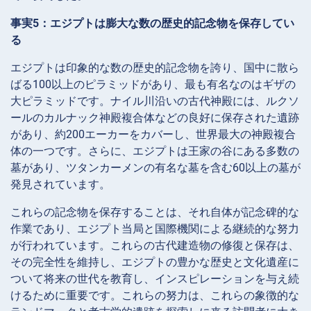
事実5：エジプトは膨大な数の歴史的記念物を保存してい
る
エジプトは印象的な数の歴史的記念物を誇り、国中に散ら
ばる100以上のピラミッドがあり、最も有名なのはギザの
大ピラミッドです。ナイル川沿いの古代神殿には、ルクソ
ールのカルナック神殿複合体などの良好に保存された遺跡
があり、約200エーカーをカバーし、世界最大の神殿複合
体の一つです。さらに、エジプトは王家の谷にある多数の
墓があり、ツタンカーメンの有名な墓を含む60以上の墓が
発見されています。
これらの記念物を保存することは、それ自体が記念碑的な
作業であり、エジプト当局と国際機関による継続的な努力
が行われています。これらの古代建造物の修復と保存は、
その完全性を維持し、エジプトの豊かな歴史と文化遺産に
ついて将来の世代を教育し、インスピレーションを与え続
けるために重要です。これらの努力は、これらの象徴的な