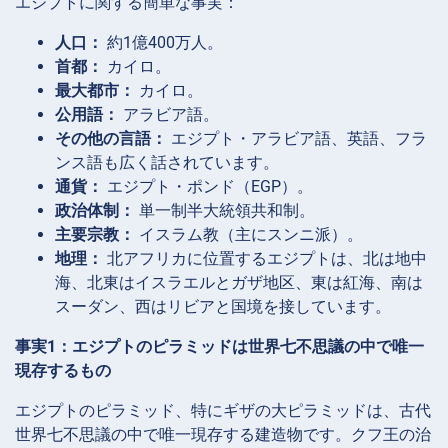
エジプトに関する簡単な事実：
人口：
約1億400万人。
首都：
カイロ。
最大都市：
カイロ。
公用語：
アラビア語。
その他の言語：
エジプト・アラビア語、英語、フラ
ンス語も広く話されています。
通貨：
エジプト・ポンド（EGP）。
政治体制：
単一制半大統領共和制。
主要宗教：
イスラム教（主にスンニ派）。
地理：
北アフリカに位置するエジプトは、北は地中
海、北東はイスラエルとガザ地区、東は紅海、南は
スーダン、西はリビアと国境を接しています。
事実1：エジプトのピラミッドは世界七不思議の中で唯一
現存するもの
エジプトのピラミッド、特にギザの大ピラミッドは、古代
世界七不思議の中で唯一現存する建造物です。クフ王の治