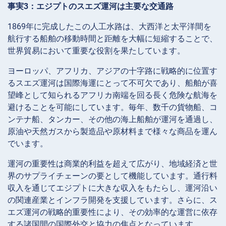
事実3：エジプトのスエズ運河は主要な交通路
1869年に完成したこの人工水路は、大西洋と太平洋間を
航行する船舶の移動時間と距離を大幅に短縮することで、
世界貿易において重要な役割を果たしています。
ヨーロッパ、アフリカ、アジアの十字路に戦略的に位置す
るスエズ運河は国際海運にとって不可欠であり、船舶が喜
望峰として知られるアフリカ南端を回る長く危険な航海を
避けることを可能にしています。毎年、数千の貨物船、コ
ンテナ船、タンカー、その他の海上船舶が運河を通過し、
原油や天然ガスから製造品や原材料まで様々な商品を運ん
でいます。
運河の重要性は商業的利益を超えて広がり、地域経済と世
界のサプライチェーンの要として機能しています。通行料
収入を通じてエジプトに大きな収入をもたらし、運河沿い
の関連産業とインフラ開発を支援しています。さらに、ス
エズ運河の戦略的重要性により、その効率的な運営に依存
する諸国間の国際外交と協力の焦点となっています。