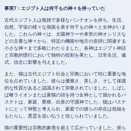
事実7：エジプト人は何千もの神々を持っていた
古代エジプト人は複雑で多様なパンテオンを持ち、生活、
自然、宇宙の様々な側面を表す何千もの神々と女神がいま
した。これらの神々は、太陽神ラーや来世の神オシリスな
どの主要な神々から、特定の機能や地方の崇拝に関連する
小さな神々まで多岐にわたりました。各神はエジプト神話
と宗教的慣行において独特の役割を果たし、日常生活、儀
式、信念に影響を与えました。
また、猫は古代エジプト社会と宗教において特に重要な地
位を占めていました。彼らは優雅さ、美しさ、そして保護
的な性質があると認識されて崇敬されていました。しばし
ば雌ライオンまたは家猫の頭を持つ女神として描かれるバ
ステトは、家庭、豊穣、出産の守護神でした。猫はバステ
トにとって神聖と考えられ、家庭での彼らの存在は祝福を
もたらし、悪霊を追い払うと信じられていました。
猫の重要性は宗教的象徴を超えて広がっていました。彼ら