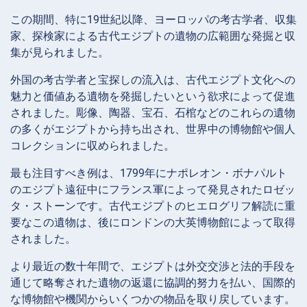
この期間、特に19世紀以降、ヨーロッパの考古学者、収集
家、探検家による古代エジプトの遺物の広範囲な発掘と収
集が見られました。
外国の考古学者と宝探しの流入は、古代エジプト文化への
魅力と価値ある遺物を発掘したいという欲求によって促進
されました。彫像、陶器、宝石、石棺などのこれらの遺物
の多くがエジプトから持ち出され、世界中の博物館や個人
コレクションに収められました。
最も注目すべき例は、1799年にナポレオン・ボナパルト
のエジプト遠征中にフランス軍によって発見されたロゼッ
タ・ストーンです。古代エジプトのヒエログリフ解読に重
要なこの遺物は、後にロンドンの大英博物館によって取得
されました。
より最近の数十年間で、エジプトは外交交渉と法的手段を
通じて略奪された遺物の返還に協調的努力を払い、国際的
な博物館や機関からいくつかの物品を取り戻しています。