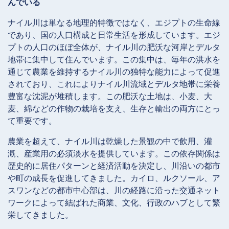
んでいる
ナイル川は単なる地理的特徴ではなく、エジプトの生命線
であり、国の人口構成と日常生活を形成しています。エジ
プトの人口のほぼ全体が、ナイル川の肥沃な河岸とデルタ
地帯に集中して住んでいます。この集中は、毎年の洪水を
通じて農業を維持するナイル川の独特な能力によって促進
されており、これによりナイル川流域とデルタ地帯に栄養
豊富な沈泥が堆積します。この肥沃な土地は、小麦、大
麦、綿などの作物の栽培を支え、生存と輸出の両方にとっ
て重要です。
農業を超えて、ナイル川は乾燥した景観の中で飲用、灌
漑、産業用の必須淡水を提供しています。この依存関係は
歴史的に居住パターンと経済活動を決定し、川沿いの都市
や町の成長を促進してきました。カイロ、ルクソール、ア
スワンなどの都市中心部は、川の経路に沿った交通ネット
ワークによって結ばれた商業、文化、行政のハブとして繁
栄してきました。