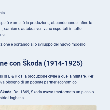
mia
rosperò e ampliò la produzione, abbandonando infine la
li, camion e autobus venivano esportati in tutto il
one.
vazione e portando allo sviluppo del nuovo modello
ione con Škoda (1914-1925)
di L & K dalla produzione civile a quella militare. Per
veva bisogno di un potente partner economico.
 Škoda
. Dal 1869, Škoda aveva trasformato un piccolo
tria-Ungheria.