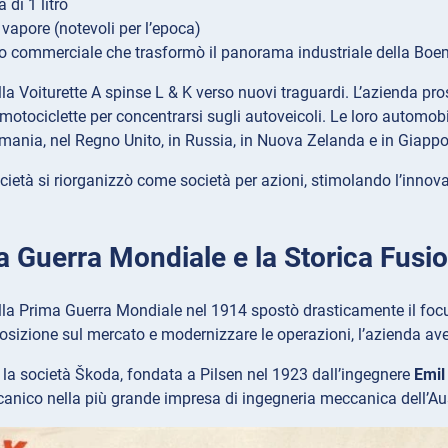
a di 1 litro
 vapore (notevoli per l’epoca)
 commerciale che trasformò il panorama industriale della Boe
lla Voiturette A spinse L & K verso nuovi traguardi. L’azienda p
motociclette per concentrarsi sugli autoveicoli. Le loro automobi
mania, nel Regno Unito, in Russia, in Nuova Zelanda e in Giapp
cietà si riorganizzò come società per azioni, stimolando l’inno
a Guerra Mondiale e la Storica Fus
la Prima Guerra Mondiale nel 1914 spostò drasticamente il focus 
posizione sul mercato e modernizzare le operazioni, l’azienda a
 la società Škoda, fondata a Pilsen nel 1923 dall’ingegnere
Emil
anico nella più grande impresa di ingegneria meccanica dell’Aus