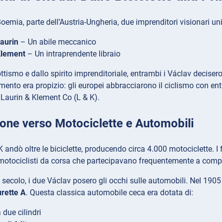
oemia, parte dell’Austria-Ungheria, due imprenditori visionari uni
aurin
– Un abile meccanico
Klement
– Un intraprendente libraio
iottismo e dallo spirito imprenditoriale, entrambi i Václav decise
omento era propizio: gli europei abbracciarono il ciclismo con 
Laurin & Klement Co (L & K).
one verso Motociclette e Automobili
K andò oltre le biciclette, producendo circa 4.000 motociclette. I
motociclisti da corsa che partecipavano frequentemente a compe
X secolo, i due Václav posero gli occhi sulle automobili. Nel 190
urette A
. Questa classica automobile ceca era dotata di:
 due cilindri