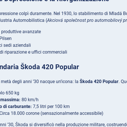
essione colpì duramente. Nel 1930, lo stabilimento di Mladá Bo
dustria Automobilistica (
Akciová společnost pro automobilový p
e produttive avanzate
 Pilsen
ci sedi aziendali
di riparazione e uffici commerciali
ndaria Škoda 420 Popular
metà degli anni ’30 nacque un’icona: la
Škoda 420 Popular
. Qu
lo 650 kg
à massima:
80 km/h
 di carburante:
7,5 litri per 100 km
Circa 18.000 corone (sensazionalmente accessibile)
nni ’30, Škoda si diversificò nella produzione militare, costruend