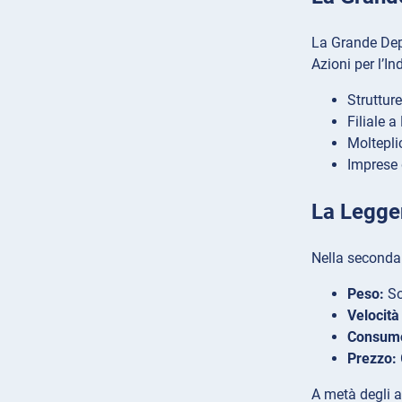
La Grande Depr
Azioni per l’In
Struttur
Filiale a
Moltepli
Imprese 
La Legge
Nella seconda 
Peso:
So
Velocit
Consumo
Prezzo:
A metà degli a