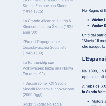
La Prima Guerra Mondiale e la
Storica Fusione con Škoda
Nel Regno di B
(1914-1925)
Václav L
La Grande Alleanza: Laurin &
Václav 
Klement Incontra Škoda (1925-
anni ’30)
Uniti dal patr
“Slavia.” Il m
L’Era del Dopoguerra e la
che nacque la 
Cecoslovacchia Socialista
(1946-1989)
L’Espansi
La Partnership con
Volkswagen: Inizia una Nuova
Nel 1899, L & 
Era (anni ’90)
appassionati 
Il Successo nel XXI Secolo:
All’alba del X
Modelli Moderni e Innovazione
la Škoda Voit
(2000-Oggi)
Motore a
Scopri Škoda: Noleggia