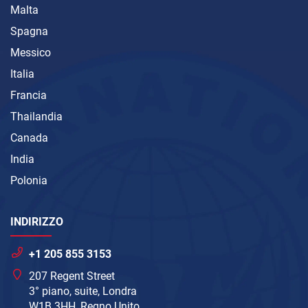
Malta
Spagna
Messico
Italia
Francia
Thailandia
Canada
India
Polonia
INDIRIZZO
+1 205 855 3153
207 Regent Street
3° piano, suite, Londra
W1B 3HH, Regno Unito