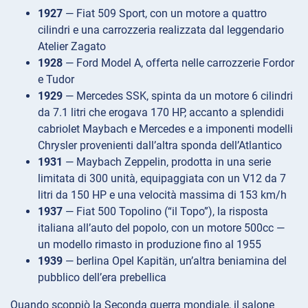
1927
— Fiat 509 Sport, con un motore a quattro
cilindri e una carrozzeria realizzata dal leggendario
Atelier Zagato
1928
— Ford Model A, offerta nelle carrozzerie Fordor
e Tudor
1929
— Mercedes SSK, spinta da un motore 6 cilindri
da 7.1 litri che erogava 170 HP, accanto a splendidi
cabriolet Maybach e Mercedes e a imponenti modelli
Chrysler provenienti dall’altra sponda dell’Atlantico
1931
— Maybach Zeppelin, prodotta in una serie
limitata di 300 unità, equipaggiata con un V12 da 7
litri da 150 HP e una velocità massima di 153 km/h
1937
— Fiat 500 Topolino (“il Topo”), la risposta
italiana all’auto del popolo, con un motore 500cc —
un modello rimasto in produzione fino al 1955
1939
— berlina Opel Kapitän, un’altra beniamina del
pubblico dell’era prebellica
Quando scoppiò la Seconda guerra mondiale, il salone