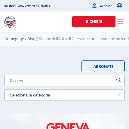
Accesso
INTERNATIONAL DRIVING AUTHORITY
RICHIEDI
Homepage
/
Blog
/
Salone dell'Auto di Ginevra: storia, momenti salienti
ABBONATI