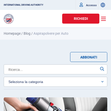
Accesso
INTERNATIONAL DRIVING AUTHORITY
RICHIEDI
Homepage
/
Blog
/
Aspirapolvere per Auto
ABBONATI