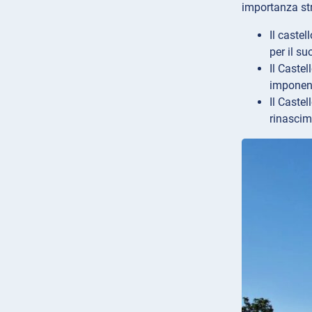
importanza str
Il caste
per il su
Il Caste
imponent
Il Caste
rinascime