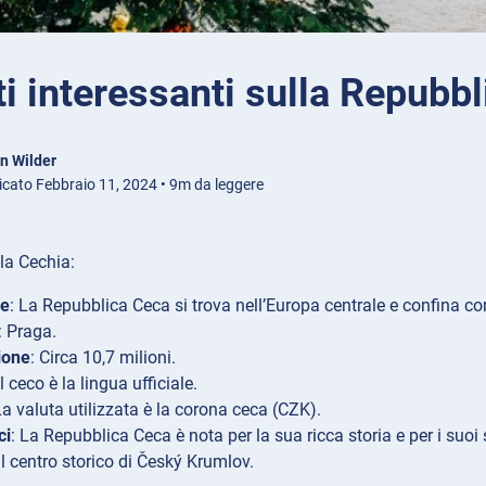
ti interessanti sulla Repubb
n Wilder
icato Febbraio 11, 2024 • 9m da leggere
lla Cechia:
ne
: La Repubblica Ceca si trova nell’Europa centrale e confina c
: Praga.
ione
: Circa 10,7 milioni.
 Il ceco è la lingua ufficiale.
La valuta utilizzata è la corona ceca (CZK).
ci
: La Repubblica Ceca è nota per la sua ricca storia e per i suoi s
il centro storico di Český Krumlov.