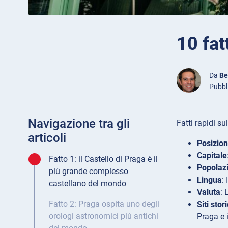
10 fat
Da
Be
Pubbl
Navigazione tra gli
Fatti rapidi su
articoli
Posizio
Capitale
Fatto 1: il Castello di Praga è il
Popolaz
più grande complesso
Lingua
:
castellano del mondo
Valuta
: 
Fatto 2: Praga ospita uno degli
Siti stori
orologi astronomici più antichi
Praga e 