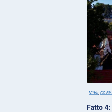
VitVit
,
CC BY-
Fatto 4: