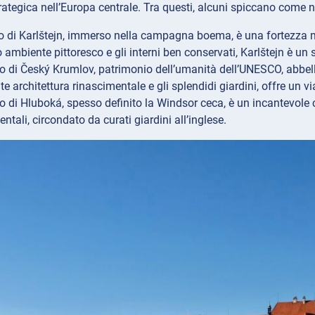
ategica nell’Europa centrale. Tra questi, alcuni spiccano come note
llo di Karlštejn, immerso nella campagna boema, è una fortezza 
o ambiente pittoresco e gli interni ben conservati, Karlštejn è un
llo di Český Krumlov, patrimonio dell’umanità dell’UNESCO, abbell
e architettura rinascimentale e gli splendidi giardini, offre un v
llo di Hluboká, spesso definito la Windsor ceca, è un incantevole 
ntali, circondato da curati giardini all’inglese.