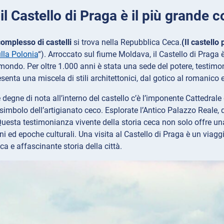
 il Castello di Praga è il più grand
complesso di castelli
si trova nella Repubblica Ceca.
(Il castello
ulla Polonia
“). Arroccato sul fiume Moldava, il Castello di Praga
 mondo. Per oltre 1.000 anni è stata una sede del potere, testimon
enta una miscela di stili architettonici, dal gotico al romanico 
e degne di nota all’interno del castello c’è l’imponente Cattedrale
 simbolo dell’artigianato ceco. Esplorate l’Antico Palazzo Reale, 
Questa testimonianza vivente della storia ceca non solo offre u
ni ed epoche culturali. Una visita al Castello di Praga è un viagg
ca e affascinante storia della città.