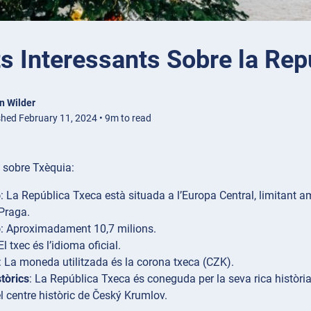
s Interessants Sobre la Rep
n Wilder
shed February 11, 2024 • 9m to read
 sobre Txèquia:
ó
: La República Txeca està situada a l’Europa Central, limitant 
 Praga.
ó
: Aproximadament 10,7 milions.
 El txec és l’idioma oficial.
: La moneda utilitzada és la corona txeca (CZK).
stòrics
: La República Txeca és coneguda per la seva rica història
el centre històric de Český Krumlov.