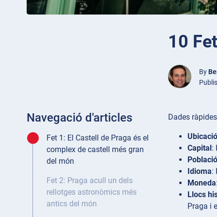
10 Fet
By
Be
Publi
Navegació d'articles
Dades ràpides
Ubicaci
Fet 1: El Castell de Praga és el
Capital
:
complex de castell més gran
Poblaci
del món
Idioma
:
Fet 2: Praga acull un dels
Moneda
rellotges astronòmics més
Llocs hi
antics del món
Praga i 