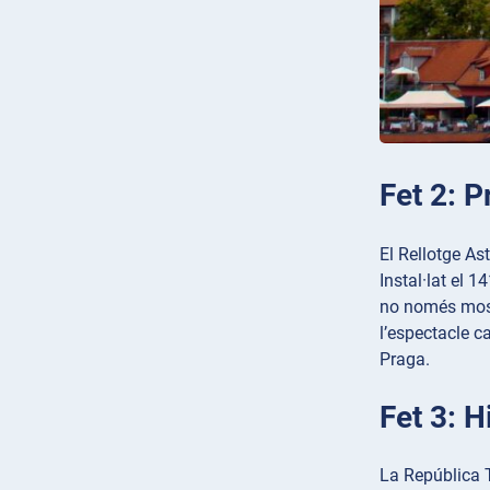
Fet 2: 
El Rellotge As
Instal·lat el 
no només mostr
l’espectacle c
Praga.
Fet 3: H
La República T