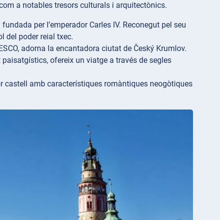
om a notables tresors culturals i arquitectònics.
l fundada per l’emperador Carles IV. Reconegut pel seu
l del poder reial txec.
UNESCO, adorna la encantadora ciutat de Český Krumlov.
paisatgístics, ofereix un viatge a través de segles
or castell amb característiques romàntiques neogòtiques