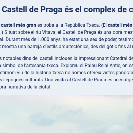
l Castell de Praga és el complex de
 castell més gran
es troba a la República Txeca. (
El castell més
“.) Situat sobre el riu Vltava, el Castell de Praga és una obra me
al. Durant més de 1.000 anys, ha estat una seu de poder, testimo
mostra una barreja d’estils arquitectònics, des del gòtic fins al 
s notables dins del castell inclouen la impressionant Catedral d
a símbol de l’artesania txeca. Exploreu el Palau Reial Antic, on e
estimoni viu de la història txeca no només ofereix vistes pano
 i èpoques culturals. Una visita al Castell de Praga és un viatge
ora narrativa de la ciutat.