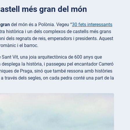
 castell més gran del món
 gran
del món és a Polònia. Vegeu “
30 fets interessants
stra històrica i un dels complexos de castells més grans
ni dels regnats de reis, emperadors i presidents. Aquest
romànic i el barroc.
e Sant Vit, una joia arquitectònica de 600 anys que
s desplega la història, i passegeu pel encantador Carreró
ràmiques de Praga, sinó que també ressona amb històries
 a través dels segles, on cada pedra conté una part de la