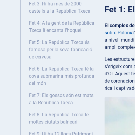
Fet 3: Hi ha més de 2000
Fet 1: E
castells a la República Txeca
Fet 4: A la gent de la República
El complex de
Txeca li encanta l’hoquei
sobre Polònia
a nivell mundi
Fet 5: La República Txeca és
ampli complex 
famosa per la seva fabricació
de cervesa
Les estructure
s’erigeix com 
Fet 6: La República Txeca té la
d’Or. Aquest t
cova submarina més profunda
de coronacions
del món
rica i captivad
Fet 7: Els gossos són estimats
a la República Txeca
Fet 8: La República Txeca té
moltes ciutats balneari
Fet 9: Hi ha 12 llocs Patrimoni