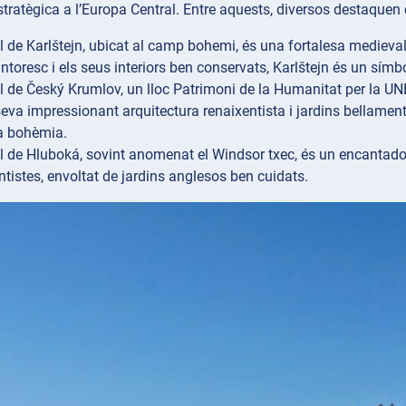
tratègica a l’Europa Central. Entre aquests, diversos destaquen c
ll de Karlštejn, ubicat al camp bohemi, és una fortalesa medieva
ntoresc i els seus interiors ben conservats, Karlštejn és un símbo
ll de Český Krumlov, un lloc Patrimoni de la Humanitat per la 
eva impressionant arquitectura renaixentista i jardins bellament 
ia bohèmia.
ll de Hluboká, sovint anomenat el Windsor txec, és un encantad
entistes, envoltat de jardins anglesos ben cuidats.