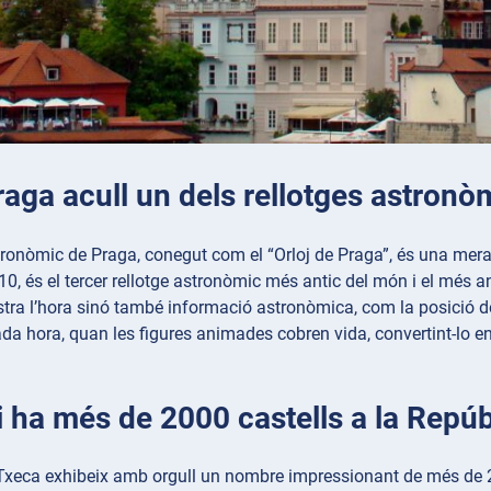
Praga acull un dels rellotges astron
tronòmic de Praga, conegut com el “Orloj de Praga”, és una merav
1410, és el tercer rellotge astronòmic més antic del món i el m
a l’hora sinó també informació astronòmica, com la posició del s
ada hora, quan les figures animades cobren vida, convertint-lo en
i ha més de 2000 castells a la Repú
xeca exhibeix amb orgull un nombre impressionant de més de 2.00