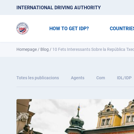
INTERNATIONAL DRIVING AUTHORITY
HOW TO GET IDP?
COUNTRIE
Homepage
/
Blog
/
10 Fets Interessants Sobre la República Txe
Totes les publicacions
Agents
Com
IDL/IDP