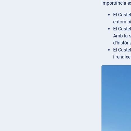
importància es
El Caste
entorn pi
El Caste
Amb la s
d’històr
El Caste
i renaix