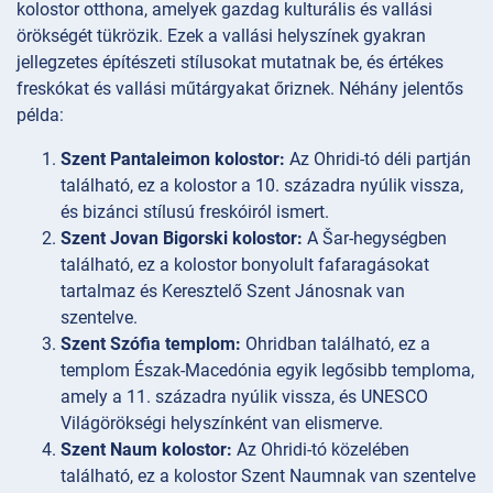
kolostor otthona, amelyek gazdag kulturális és vallási
örökségét tükrözik. Ezek a vallási helyszínek gyakran
jellegzetes építészeti stílusokat mutatnak be, és értékes
freskókat és vallási műtárgyakat őriznek. Néhány jelentős
példa:
Szent Pantaleimon kolostor:
Az Ohridi-tó déli partján
található, ez a kolostor a 10. századra nyúlik vissza,
és bizánci stílusú freskóiról ismert.
Szent Jovan Bigorski kolostor:
A Šar-hegységben
található, ez a kolostor bonyolult fafaragásokat
tartalmaz és Keresztelő Szent Jánosnak van
szentelve.
Szent Szófia templom:
Ohridban található, ez a
templom Észak-Macedónia egyik legősibb temploma,
amely a 11. századra nyúlik vissza, és UNESCO
Világörökségi helyszínként van elismerve.
Szent Naum kolostor:
Az Ohridi-tó közelében
található, ez a kolostor Szent Naumnak van szentelve