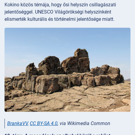
Kokino közös témája, hogy ősi helyszín csillagászati
jelentőséggel. UNESCO Világörökségi helyszínként
elismerték kulturális és történelmi jelentősége miatt.
BrankaVV
,
CC BY-SA 4.0
, via Wikimedia Common