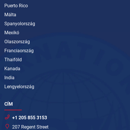
Puerto Rico
Málta
Spanyolország
Mexikó
Olaszország
Franciaország
Thaiföld
Kanada
India
Lengyelország
CÍM
+1 205 855 3153
207 Regent Street