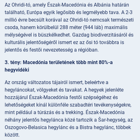
Az Ohridi-tó, amely Észak-Macedónia és Albánia határán
található, Európa egyik legősibb és legmélyebb tava. A 2-3
millió évre becsült korával az Ohridi-tó nemcsak természeti
csoda, hanem körülbelül 288 méter (944 láb) maximális
mélységével is büszkélkedhet. Gazdag biodiverzitásáról és
kulturális jelentőségéről ismert ez az ősi tó továbbra is
jelentős és festői nevezetesség a régióban.
3. tény: Macedónia területének több mint 80%-a
hegyvidéki
Az ország változatos tájairól ismert, beleértve a
hegyláncokat, völgyeket és tavakat. A hegyek jelenléte
hozzájárul Észak-Macedónia festői szépségéhez és
lehetőségeket kínál különféle szabadtéri tevékenységekre,
mint például a túrázás és a trekking. Észak-Macedónia
néhány jelentős hegylánca közé tartozik a Šar-hegység, az
Oszogovo-Belasica hegylánc és a Bistra hegylánc, többek
között.