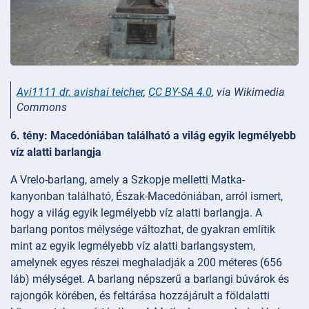
Avi1111 dr. avishai teicher
,
CC BY-SA 4.0
, via Wikimedia
Commons
6. tény: Macedóniában található a világ egyik legmélyebb
víz alatti barlangja
A Vrelo-barlang, amely a Szkopje melletti Matka-
kanyonban található, Észak-Macedóniában, arról ismert,
hogy a világ egyik legmélyebb víz alatti barlangja. A
barlang pontos mélysége változhat, de gyakran említik
mint az egyik legmélyebb víz alatti barlangsystem,
amelynek egyes részei meghaladják a 200 méteres (656
láb) mélységet. A barlang népszerű a barlangi búvárok és
rajongók körében, és feltárása hozzájárult a földalatti