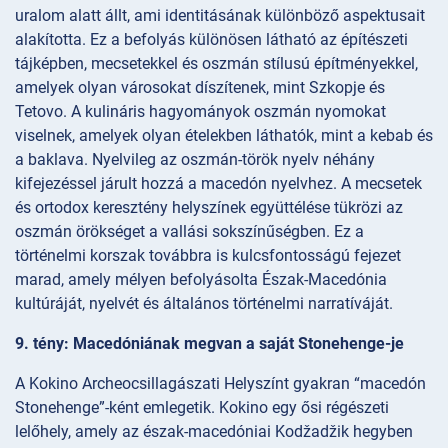
uralom alatt állt, ami identitásának különböző aspektusait
alakította. Ez a befolyás különösen látható az építészeti
tájképben, mecsetekkel és oszmán stílusú építményekkel,
amelyek olyan városokat díszítenek, mint Szkopje és
Tetovo. A kulináris hagyományok oszmán nyomokat
viselnek, amelyek olyan ételekben láthatók, mint a kebab és
a baklava. Nyelvileg az oszmán-török nyelv néhány
kifejezéssel járult hozzá a macedón nyelvhez. A mecsetek
és ortodox keresztény helyszínek együttélése tükrözi az
oszmán örökséget a vallási sokszínűségben. Ez a
történelmi korszak továbbra is kulcsfontosságú fejezet
marad, amely mélyen befolyásolta Észak-Macedónia
kultúráját, nyelvét és általános történelmi narratíváját.
9. tény: Macedóniának megvan a saját Stonehenge-je
A Kokino Archeocsillagászati Helyszínt gyakran “macedón
Stonehenge”-ként emlegetik. Kokino egy ősi régészeti
lelőhely, amely az észak-macedóniai Kodžadžik hegyben