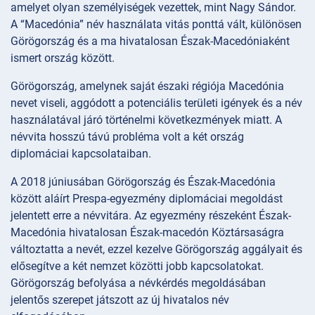
amelyet olyan személyiségek vezettek, mint Nagy Sándor.
A “Macedónia” név használata vitás ponttá vált, különösen
Görögország és a ma hivatalosan Észak-Macedóniaként
ismert ország között.
Görögország, amelynek saját északi régiója Macedónia
nevet viseli, aggódott a potenciális területi igények és a név
használatával járó történelmi következmények miatt. A
névvita hosszú távú probléma volt a két ország
diplomáciai kapcsolataiban.
A 2018 júniusában Görögország és Észak-Macedónia
között aláírt Prespa-egyezmény diplomáciai megoldást
jelentett erre a névvitára. Az egyezmény részeként Észak-
Macedónia hivatalosan Észak-macedón Köztársaságra
változtatta a nevét, ezzel kezelve Görögország aggályait és
elősegítve a két nemzet közötti jobb kapcsolatokat.
Görögország befolyása a névkérdés megoldásában
jelentős szerepet játszott az új hivatalos név