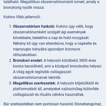
található. Megalitikus obszervatóriumáról ismert, amely a
bronzkorig nyúlik vissza.
Kokino főbb jellemzői:
Obszervatórium funkció:
Kokino úgy vélik, hogy
obszervatóriumként szolgált égi események
követésére, beleértve a nap és hold mozgását.
Néhány kő úgy van elrendezve, hogy a napkelte és
napnyugta irányába igazodjon bizonyos
időszakokban.
Bronzkori eredet:
A helyszín körülbelül 3800 éves
korúra becsülhető, ami a középső bronzkorba helyezi.
A világ egyik legősibb csillagászati
obszervatóriumának tekintik.
Megalitikus szerkezetek:
A helyszín kőjelzőkből és
platformokból áll, amelyeket valószínűleg különféle
csillagászati és rituális célokra használtak.
Bár szerkezetében nem pontosan hasonló Stonehenge-hez,