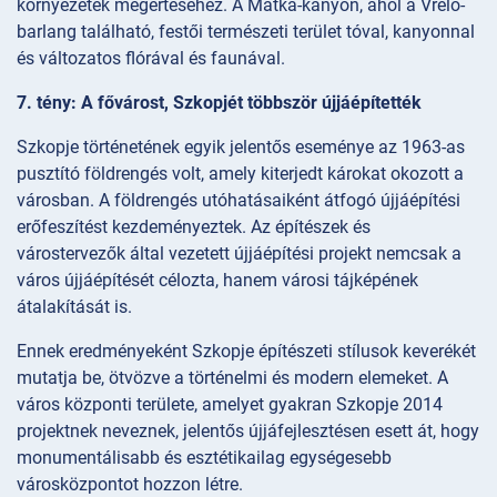
környezetek megértéséhez. A Matka-kanyon, ahol a Vrelo-
barlang található, festői természeti terület tóval, kanyonnal
és változatos flórával és faunával.
7. tény: A fővárost, Szkopjét többször újjáépítették
Szkopje történetének egyik jelentős eseménye az 1963-as
pusztító földrengés volt, amely kiterjedt károkat okozott a
városban. A földrengés utóhatásaiként átfogó újjáépítési
erőfeszítést kezdeményeztek. Az építészek és
várostervezők által vezetett újjáépítési projekt nemcsak a
város újjáépítését célozta, hanem városi tájképének
átalakítását is.
Ennek eredményeként Szkopje építészeti stílusok keverékét
mutatja be, ötvözve a történelmi és modern elemeket. A
város központi területe, amelyet gyakran Szkopje 2014
projektnek neveznek, jelentős újjáfejlesztésen esett át, hogy
monumentálisabb és esztétikailag egységesebb
városközpontot hozzon létre.