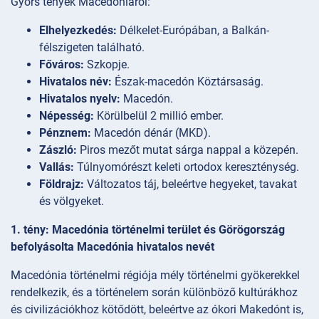
Gyors tények Macedóniáról:
Elhelyezkedés:
Délkelet-Európában, a Balkán-
félszigeten található.
Főváros:
Szkopje.
Hivatalos név:
Észak-macedón Köztársaság.
Hivatalos nyelv:
Macedón.
Népesség:
Körülbelül 2 millió ember.
Pénznem:
Macedón dénár (MKD).
Zászló:
Piros mezőt mutat sárga nappal a közepén.
Vallás:
Túlnyomórészt keleti ortodox kereszténység.
Földrajz:
Változatos táj, beleértve hegyeket, tavakat
és völgyeket.
1. tény: Macedónia történelmi terület és Görögország
befolyásolta Macedónia hivatalos nevét
Macedónia történelmi régiója mély történelmi gyökerekkel
rendelkezik, és a történelem során különböző kultúrákhoz
és civilizációkhoz kötődött, beleértve az ókori Makedónt is,