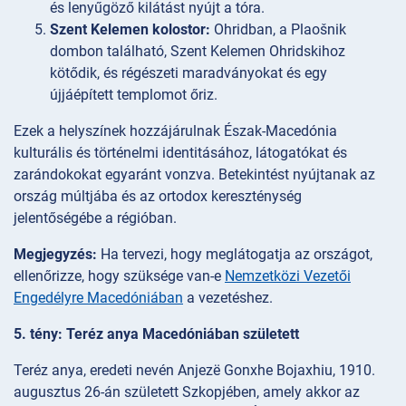
és lenyűgöző kilátást nyújt a tóra.
Szent Kelemen kolostor:
Ohridban, a Plaošnik
dombon található, Szent Kelemen Ohridskihoz
kötődik, és régészeti maradványokat és egy
újjáépített templomot őriz.
Ezek a helyszínek hozzájárulnak Észak-Macedónia
kulturális és történelmi identitásához, látogatókat és
zarándokokat egyaránt vonzva. Betekintést nyújtanak az
ország múltjába és az ortodox kereszténység
jelentőségébe a régióban.
Megjegyzés:
Ha tervezi, hogy meglátogatja az országot,
ellenőrizze, hogy szüksége van-e
Nemzetközi Vezetői
Engedélyre Macedóniában
a vezetéshez.
5. tény: Teréz anya Macedóniában született
Teréz anya, eredeti nevén Anjezë Gonxhe Bojaxhiu, 1910.
augusztus 26-án született Szkopjében, amely akkor az