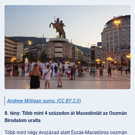
Andrew Milligan sumo
,
(CC BY 2.0)
8. tény: Több mint 4 századon át Macedóniát az Oszmán
Birodalom uralta
Több mint négy évszázad alatt Észak-Macedónia oszmán