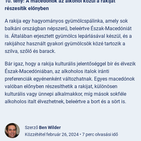
10. tény: A macedónok az alkohol közül a rakijat
részesítik előnyben
A rakija egy hagyományos gyümölcspálinka, amely sok
balkáni országban népszerű, beleértve Észak-Macedóniát
is. Általában erjesztett gyümölcs lepárlásával készül, és a
rakijához használt gyakori gyümölcsök közé tartozik a
szilva, szőlő és barack.
Bár igaz, hogy a rakija kulturális jelentőséggel bír és élvezik
Észak-Macedóniában, az alkoholos italok iránti
preferenciák egyénenként változhatnak. Egyes macedónok
valóban előnyben részesíthetik a rakijat, különösen
kulturális vagy ünnepi alkalmakkor, míg mások sokféle
alkoholos italt élvezhetnek, beleértve a bort és a sört is.
Szerző
Ben Wilder
Közzététel február 26, 2024 • 7 perc olvasási idő