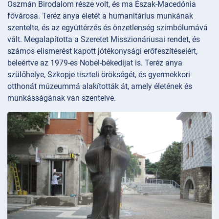
Oszmán Birodalom része volt, és ma Észak-Macedónia
fővárosa. Teréz anya életét a humanitárius munkának
szentelte, és az együttérzés és önzetlenség szimbólumává
vált. Megalapította a Szeretet Misszionáriusai rendet, és
számos elismerést kapott jótékonysági erőfeszítéseiért,
beleértve az 1979-es Nobel-békedíjat is. Teréz anya
szülőhelye, Szkopje tiszteli örökségét, és gyermekkori
otthonát múzeummá alakították át, amely életének és
munkásságának van szentelve.