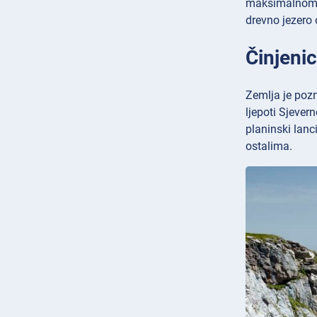
maksimalnom d
drevno jezero 
Činjenic
Zemlja je pozn
ljepoti Sjever
planinski lanc
ostalima.