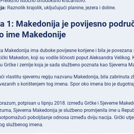
Pretežno istočno ortodoksno kršćanstvo.
ja:
Raznolik krajolik, uključujući planine, jezera i doline.
a 1: Makedonija je povijesno područj
o ime Makedonije
ja Makedonija ima duboke povijesne korijene i bila je povezana s 
tički Makedon, koji su vodile ličnosti poput Aleksandra Velikog.
u Grčke i zemlje koja je sada službeno poznata kao Sjeverna M
ući vlastitu sjevernu regiju nazvanu Makedonija, bila zabrinuta zb
ovezanih s korištenjem tog imena. Spor oko imena bio je dugotr
orazum, potpisan u lipnju 2018. između Grčke i Sjeverne Makedo
zuma, Sjeverna Makedonija je službeno promijenila ime u Repub
 potpomažući poboljšanje odnosa između dviju nacija. Grčki utje
og službenog imena.