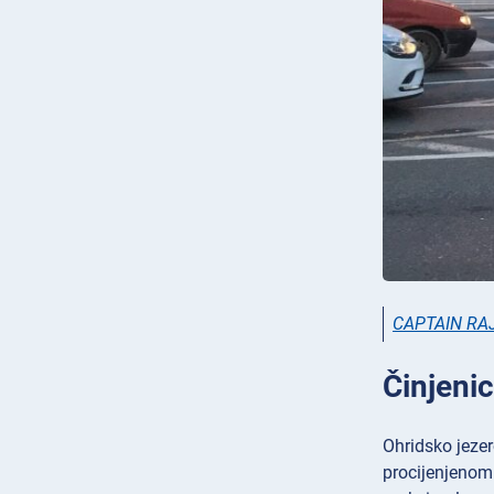
CAPTAIN RA
Činjenic
Ohridsko jezer
procijenjenom 