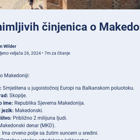
imljivih činjenica o Makedon
n Wilder
jeno veljača 26, 2024 • 7m za čitanje
 o Makedoniji:
:
Smještena u jugoistočnoj Europi na Balkanskom poluotoku.
rad:
Skoplje.
o ime:
Republika Sjeverna Makedonija.
 jezik:
Makedonski.
štvo:
Približno 2 milijuna ljudi.
akedonski denar (MKD).
:
Ima crveno polje sa žutim suncem u sredini.