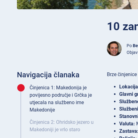
10 zan
Po
Be
Objavl
Navigacija članaka
Brze činjenice
Lokacija
Činjenica 1: Makedonija je
Glavni g
povijesno područje i Grčka je
Služben
utjecala na službeno ime
Službeni
Makedonije
Stanovni
Činjenica 2: Ohridsko jezero u
Valuta:
M
Makedoniji je vrlo staro
Zastava