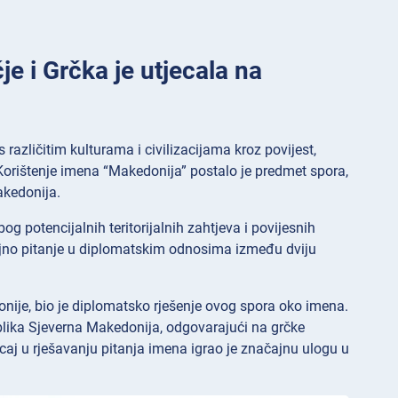
e i Grčka je utjecala na
različitim kulturama i civilizacijama kroz povijest,
 Korištenje imena “Makedonija” postalo je predmet spora,
akedonija.
og potencijalnih teritorijalnih zahtjeva i povijesnih
ajno pitanje u diplomatskim odnosima između dviju
nije, bio je diplomatsko rješenje ovog spora oko imena.
lika Sjeverna Makedonija, odgovarajući na grčke
caj u rješavanju pitanja imena igrao je značajnu ulogu u