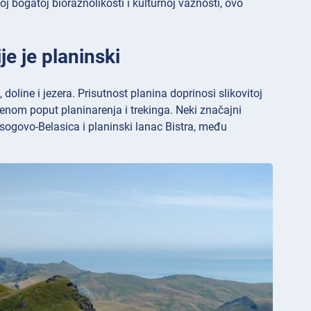
bogatoj bioraznolikosti i kulturnoj važnosti, ovo
je je planinski
doline i jezera. Prisutnost planina doprinosi slikovitoj
renom poput planinarenja i trekinga. Neki značajni
Osogovo-Belasica i planinski lanac Bistra, među