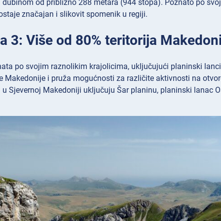
ubinom od približno 288 metara (944 stopa). Poznato po svojoj 
ostaje značajan i slikovit spomenik u regiji.
a 3: Više od 80% teritorija Makedoni
ata po svojim raznolikim krajolicima, uključujući planinski lanci, 
ne Makedonije i pruža mogućnosti za različite aktivnosti na otvo
i u Sjevernoj Makedoniji uključuju Šar planinu, planinski lanac 