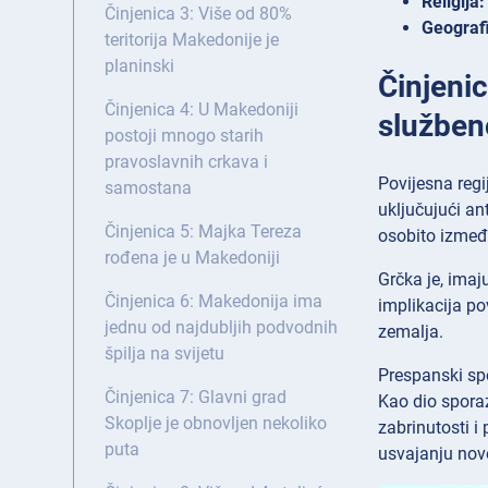
Religija:
Činjenica 3: Više od 80%
Geografi
teritorija Makedonije je
planinski
Činjenic
Činjenica 4: U Makedoniji
služben
postoji mnogo starih
pravoslavnih crkava i
Povijesna regi
samostana
uključujući an
Činjenica 5: Majka Tereza
osobito izmeđ
rođena je u Makedoniji
Grčka je, imaj
Činjenica 6: Makedonija ima
implikacija p
jednu od najdubljih podvodnih
zemalja.
špilja na svijetu
Prespanski sp
Činjenica 7: Glavni grad
Kao dio spora
Skoplje je obnovljen nekoliko
zabrinutosti i
puta
usvajanju nov