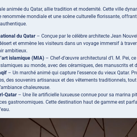
ale animée du Qatar, allie tradition et modernité. Cette ville d
renommée mondiale et une scène culturelle florissante, offrant 
authentique.
ational du Qatar
– Conçue par le célèbre architecte Jean Nouvel,
désert et emmène les visiteurs dans un voyage immersif à traver
ir ambitieux.
’art islamique (MIA)
– Chef-d’œuvre architectural d’I. M. Pei, c
 islamiques au monde, avec des céramiques, des manuscrits et de
qif
– Un marché animé qui capture l’essence du vieux Qatar. Pro
es, des souvenirs artisanaux et des vêtements traditionnels, tou
l’ambiance chaleureuse.
rl-Qatar
– Une île artificielle luxueuse connue pour sa marina 
ces gastronomiques. Cette destination haut de gamme est parfai
’eau.