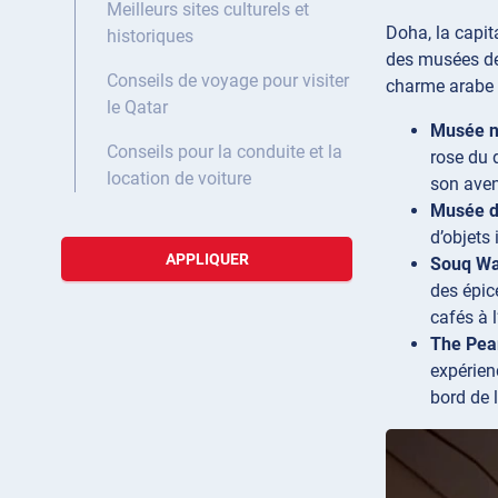
Meilleurs sites culturels et
Doha, la capit
historiques
des musées de 
Conseils de voyage pour visiter
charme arabe 
le Qatar
Musée n
Conseils pour la conduite et la
rose du 
location de voiture
son aven
Musée d
d’objets
APPLIQUER
Souq Wa
des épic
cafés à 
The Pea
expérien
bord de l