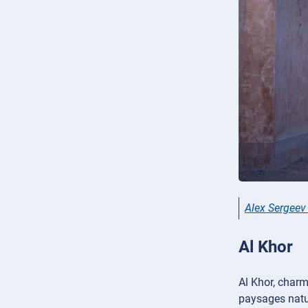
Alex Sergee
Al Khor
Al Khor, charm
paysages natur