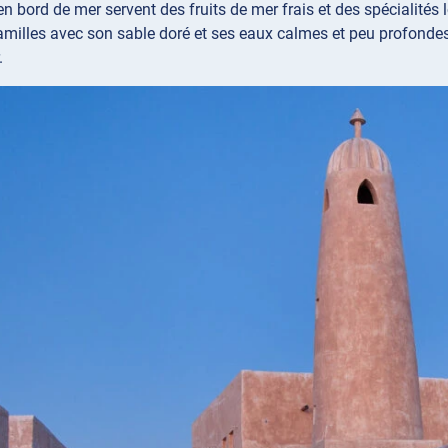
en bord de mer servent des fruits de mer frais et des spécialités 
familles avec son sable doré et ses eaux calmes et peu profondes, 
.