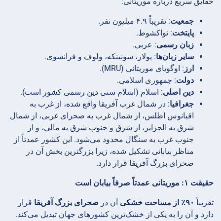
حقایق سریع درباره موریتانی:
جمعیت
: تقریباً ۴.۹ میلیون نفر.
پایتخت
: نواکشوط.
زبان رسمی
: عربی.
سایر زبان‌ها
: پولار، سونینکه، ولوف و فرانسوی.
ارز
: اوگویای موریتانی (MRU).
دولت
: جمهوری اسلامی.
دین اصلی
: اسلام (اسلام سنی دین رسمی کشور است).
جغرافیا
: در شمال غرب آفریقا واقع شده، از غرب به
اقیانوس اطلس، از شمال غرب به صحرای غربی، از شمال
شرق به الجزایر، از شرق و جنوب شرق به مالی، و از
جنوب غرب به سنگال محدود می‌شود. این کشور عمدتاً از
مناظر بیابانی تشکیل شده، زیرا بزرگترین بخش آن در
صحرای بزرگ آفریقا قرار دارد.
حقیقت ۱: موریتانی عمدتاً صرفاً بیابان است
تقریباً
۹۰٪ از مساحت خشکی
آن در
صحرای بزرگ آفریقا
قرار
دارد و آن را به یکی از خشک‌ترین کشورهای جهان تبدیل می‌کند.