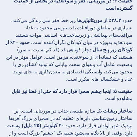
حقیقت ۴: در موریتانی، فقر و سوءتغذیه در بخشی از جمعیت
گسترده است
حدود
۲۸.۲٪ از موریتانیایی‌ها
زیر خط فقر ملی زندگی می‌کنند،
بسیاری در مناطق دورافتاده با دسترسی محدود به غذا،
مراقبت‌های بهداشتی و زیرساخت‌های اساسی مواجه هستند.
سوءتغذیه به‌ویژه در میان کودکان نگران‌کننده است،
حدود ۲۰٪ از
کودکان زیر پنج سال
دچار کوتاهی قد (قد کم نسبت به سن)
هستند، که نشانه‌ای از سوءتغذیه مزمن است. عوامل مؤثر در این
وضعیت شامل آب و هوای سخت بیابانی که تولید کشاورزی را
محدود می‌کند، وابستگی اقتصادی به معدن‌کاری به جای تولید
غذا، و خشکسالی‌های مکرر است.
حقیقت ۵: اینجا چشم صحرا قرار دارد که حتی از فضا نیز قابل
مشاهده است
ساختار ریشات
یک سازه طبیعی جذاب در موریتانی است. این
ساختار زمین‌شناسی دایره‌ای عظیم که در صحرای بزرگ آفریقا
نزدیک شهر اوادان قرار دارد، حدود
۴۰ کیلومتر (۲۵ مایل)
وسعت
دارد. وقتی از بالا نگاه می‌شود شبیه یک “چشم” بزرگ است و از