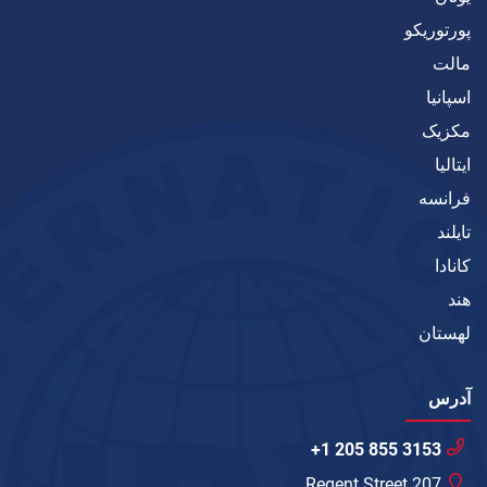
پورتوریکو
مالت
اسپانیا
مکزیک
ایتالیا
فرانسه
تایلند
کانادا
هند
لهستان
آدرس
+1 205 855 3153
207 Regent Street