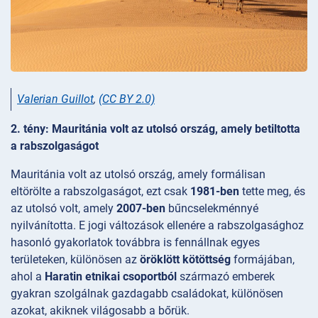
Valerian Guillot
,
(CC BY 2.0)
2. tény: Mauritánia volt az utolsó ország, amely betiltotta
a rabszolgaságot
Mauritánia volt az utolsó ország, amely formálisan
eltörölte a rabszolgaságot, ezt csak
1981-ben
tette meg, és
az utolsó volt, amely
2007-ben
bűncselekménnyé
nyilvánította. E jogi változások ellenére a rabszolgasághoz
hasonló gyakorlatok továbbra is fennállnak egyes
területeken, különösen az
öröklött kötöttség
formájában,
ahol a
Haratin etnikai csoportból
származó emberek
gyakran szolgálnak gazdagabb családokat, különösen
azokat, akiknek világosabb a bőrük.