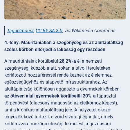
Taguelmoust
,
CC BY-SA 3.0
, via Wikimedia Commons
4. tény: Mauritániában a szegénység és az alultápláltság
széles körben elterjedt a lakosság egy részében
A mauritániaiak körülbelül
28,2%-a
él a nemzeti
szegénységi küszöb alatt, sokan a távoli területeken
korlátozott hozzáféréssel rendelkeznek az élelemhez,
egészségügyhöz és alapvető infrastruktúrához. Az
alultápláltság különösen aggasztó a gyermekek körében,
az ötéven aluli gyermekek körülbelül 20%-a
tapasztal
törpenövést (alacsony magasság az életkorhoz képest),
ami a krónikus alultápláltság jele. A helyzetet okozó
tényezők közé tartozik a zord sivatagi éghajlat, amely
korlátozza a mezőgazdasági termelést, a gazdasági