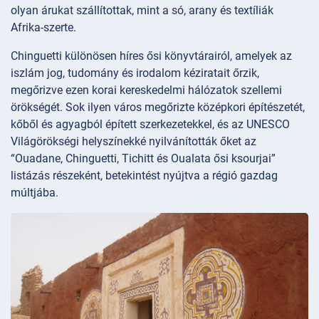
olyan árukat szállítottak, mint a só, arany és textíliák
Afrika-szerte.
Chinguetti különösen híres ősi könyvtárairól, amelyek az
iszlám jog, tudomány és irodalom kéziratait őrzik,
megőrizve ezen korai kereskedelmi hálózatok szellemi
örökségét. Sok ilyen város megőrizte középkori építészetét,
kőből és agyagból épített szerkezetekkel, és az UNESCO
Világörökségi helyszínekké nyilvánították őket az
“Ouadane, Chinguetti, Tichitt és Oualata ősi ksourjai”
listázás részeként, betekintést nyújtva a régió gazdag
múltjába.