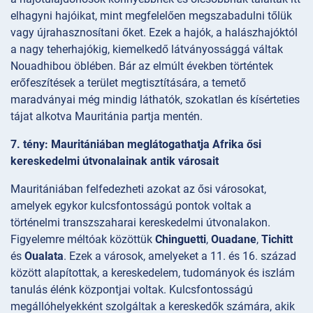
elhagyni hajóikat, mint megfelelően megszabadulni tőlük
vagy újrahasznosítani őket. Ezek a hajók, a halászhajóktól
a nagy teherhajókig, kiemelkedő látványossággá váltak
Nouadhibou öblében. Bár az elmúlt években történtek
erőfeszítések a terület megtisztítására, a temető
maradványai még mindig láthatók, szokatlan és kísérteties
tájat alkotva Mauritánia partja mentén.
7. tény: Mauritániában meglátogathatja Afrika ősi
kereskedelmi útvonalainak antik városait
Mauritániában felfedezheti azokat az ősi városokat,
amelyek egykor kulcsfontosságú pontok voltak a
történelmi transzszaharai kereskedelmi útvonalakon.
Figyelemre méltóak közöttük
Chinguetti
,
Ouadane
,
Tichitt
és
Oualata
. Ezek a városok, amelyeket a 11. és 16. század
között alapítottak, a kereskedelem, tudományok és iszlám
tanulás élénk központjai voltak. Kulcsfontosságú
megállóhelyekként szolgáltak a kereskedők számára, akik