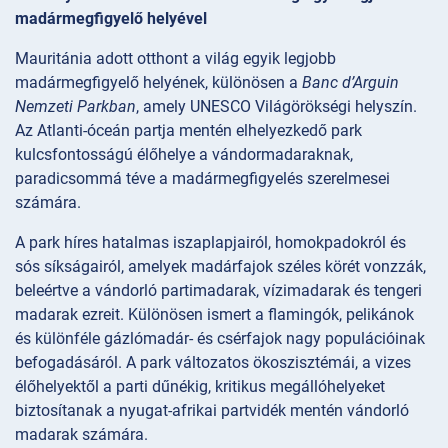
madármegfigyelő helyével
Mauritánia adott otthont a világ egyik legjobb
madármegfigyelő helyének, különösen a
Banc d’Arguin
Nemzeti Parkban
, amely UNESCO Világörökségi helyszín.
Az Atlanti-óceán partja mentén elhelyezkedő park
kulcsfontosságú élőhelye a vándormadaraknak,
paradicsommá téve a madármegfigyelés szerelmesei
számára.
A park híres hatalmas iszaplapjairól, homokpadokról és
sós síkságairól, amelyek madárfajok széles körét vonzzák,
beleértve a vándorló partimadarak, vízimadarak és tengeri
madarak ezreit. Különösen ismert a flamingók, pelikánok
és különféle gázlómadár- és csérfajok nagy populációinak
befogadásáról. A park változatos ökoszisztémái, a vizes
élőhelyektől a parti dűnékig, kritikus megállóhelyeket
biztosítanak a nyugat-afrikai partvidék mentén vándorló
madarak számára.