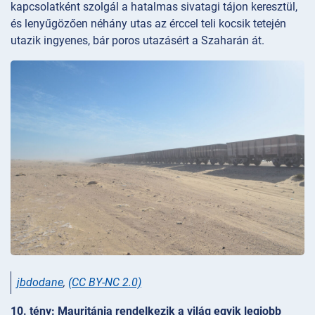
kapcsolatként szolgál a hatalmas sivatagi tájon keresztül,
és lenyűgözően néhány utas az érccel teli kocsik tetején
utazik ingyenes, bár poros utazásért a Szaharán át.
jbdodane
,
(CC BY-NC 2.0)
10. tény: Mauritánia rendelkezik a világ egyik legjobb