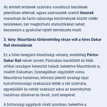
Az érintett emberek számára vonatkozó becslések
jelentősen eltérnek, egyes szervezetek szerint
tízezrek
maradnak de facto rabszolga körülmények között vidéki
területeken, bár megbízható statisztikákat nehéz
beszerezni a gyakorlat rejtett természete miatt.
3. tény: Mauritánia történelmileg része volt a híres Dakar
Rali útvonalának
Ez a híres terepjáró kitartósági verseny, eredetileg
Párizs-
Dakar Rali
néven ismert, Párizsban kezdődött és több
afrikai országon keresztül haladt, beleértve Mauritániát is,
mielőtt Dakarban, Szenegálban végződött volna.
Mauritánia hatalmas, kihívást jelentő sivatagi tájai
kulcsfontosságú szakasszá tették a rali számára,
egyedülálló és nehéz szakaszt adva az eseményhez
hatalmas dűnéivel és távoli, zord terepével.
A biztonsági aggályok miatt azonban, beleértve a