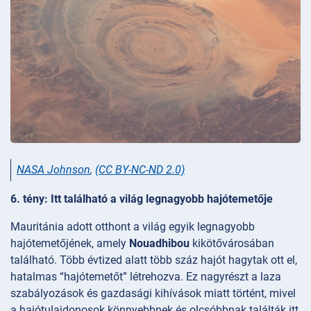
NASA Johnson
,
(CC BY-NC-ND 2.0)
6. tény: Itt található a világ legnagyobb hajótemetője
Mauritánia adott otthont a világ egyik legnagyobb
hajótemetőjének, amely
Nouadhibou
kikötővárosában
található. Több évtized alatt több száz hajót hagytak ott el,
hatalmas “hajótemetőt” létrehozva. Ez nagyrészt a laza
szabályozások és gazdasági kihívások miatt történt, mivel
a hajótulajdonosok könnyebbnek és olcsóbbnak találták itt