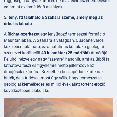
függőség a bányászattól és nem az élelmiszertermeléstől,
valamint az ismétlődő aszályok.
5. tény: Itt található a Szahara szeme, amely még az
űrből is látható
A
Richat-szerkezet
egy lenyűgöző természeti formáció
Mauritániában. A Szahara sivatagban, Ouadane város
közelében található, ez a hatalmas kör alakú geológiai
szerkezet körülbelül
40 kilométer (25 mérföld)
átmérőjű.
Felülről nézve egy nagy “szemre” hasonlít, ami az űrből is
láthatóvá teszi és figyelemre méltó jellemzővé az
űrhajósok számára. Kezdetben becsapódási kráternak
hitték, de a tudósok most úgy vélik, hogy természetes
geológiai kiemelkedés és millió évek alatt történt erózió
következtében alakult ki.