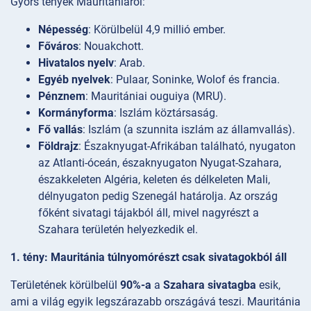
Gyors tények Mauritániáról:
Népesség
: Körülbelül 4,9 millió ember.
Főváros
: Nouakchott.
Hivatalos nyelv
: Arab.
Egyéb nyelvek
: Pulaar, Soninke, Wolof és francia.
Pénznem
: Mauritániai ouguiya (MRU).
Kormányforma
: Iszlám köztársaság.
Fő vallás
: Iszlám (a szunnita iszlám az államvallás).
Földrajz
: Északnyugat-Afrikában található, nyugaton
az Atlanti-óceán, északnyugaton Nyugat-Szahara,
északkeleten Algéria, keleten és délkeleten Mali,
délnyugaton pedig Szenegál határolja. Az ország
főként sivatagi tájakból áll, mivel nagyrészt a
Szahara területén helyezkedik el.
1. tény: Mauritánia túlnyomórészt csak sivatagokból áll
Területének körülbelül
90%-a
a
Szahara sivatagba
esik,
ami a világ egyik legszárazabb országává teszi. Mauritánia