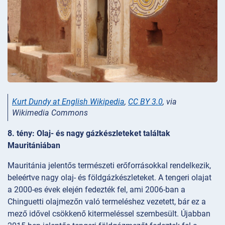
Kurt Dundy at English Wikipedia
,
CC BY 3.0
, via
Wikimedia Commons
8. tény: Olaj- és nagy gázkészleteket találtak
Mauritániában
Mauritánia jelentős természeti erőforrásokkal rendelkezik,
beleértve nagy olaj- és földgázkészleteket. A tengeri olajat
a 2000-es évek elején fedezték fel, ami 2006-ban a
Chinguetti olajmezőn való termeléshez vezetett, bár ez a
mező idővel csökkenő kitermeléssel szembesült. Újabban