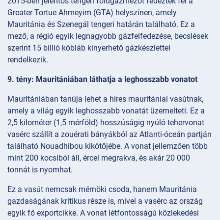
2015-ben jelentős tengeri földgázmezőt fedeztek fel a
Greater Tortue Ahmeyim (GTA) helyszínen, amely
Mauritánia és Szenegál tengeri határán található. Ez a
mező, a régió egyik legnagyobb gázfelfedezése, becslések
szerint 15 billió köbláb kinyerhető gázkészlettel
rendelkezik.
9. tény: Mauritániában láthatja a leghosszabb vonatot
Mauritániában tanúja lehet a híres mauritániai vasútnak,
amely a világ egyik leghosszabb vonatát üzemelteti. Ez a
2,5 kilométer (1,5 mérföld) hosszúságig nyúló tehervonat
vasérc szállít a zouérati bányákból az Atlanti-óceán partján
található Nouadhibou kikötőjébe. A vonat jellemzően több
mint 200 kocsiból áll, ércel megrakva, és akár 20 000
tonnát is nyomhat.
Ez a vasút nemcsak mérnöki csoda, hanem Mauritánia
gazdaságának kritikus része is, mivel a vasérc az ország
egyik fő exportcikke. A vonat létfontosságú közlekedési