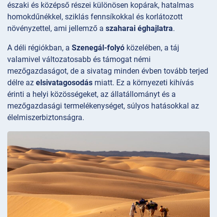
északi és középső részei különösen kopárak, hatalmas
homokdűnékkel, sziklás fennsíkokkal és korlátozott
növényzettel, ami jellemző a
szaharai éghajlatra
.
A déli régiókban, a
Szenegál-folyó
közelében, a táj
valamivel változatosabb és támogat némi
mezőgazdaságot, de a sivatag minden évben tovább terjed
délre az
elsivatagosodás
miatt. Ez a környezeti kihívás
érinti a helyi közösségeket, az állatállományt és a
mezőgazdasági termelékenységet, súlyos hatásokkal az
élelmiszerbiztonságra.