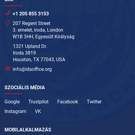
+1 205 855 3153
207 Regent Street
3. emelet, iroda, London
W1B 3HH, Egyesült Királyság
1321 Upland Dr.
Iroda 3819
Houston, TX 77043, USA
info@idaoffice.org
SZOCIÁLIS MÉDIA
Google
Trustpilot
Facebook
Twitter
Instagram
VK
MOBILALKALMAZÁS