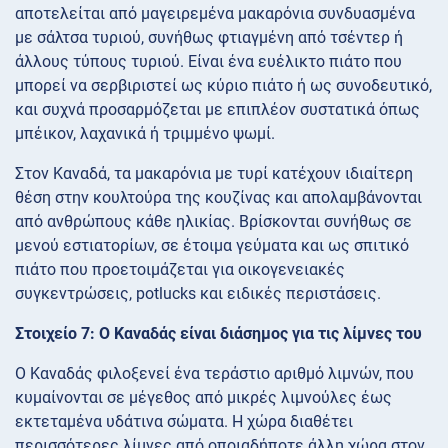
αποτελείται από μαγειρεμένα μακαρόνια συνδυασμένα
με σάλτσα τυριού, συνήθως φτιαγμένη από τσέντερ ή
άλλους τύπους τυριού. Είναι ένα ευέλικτο πιάτο που
μπορεί να σερβιριστεί ως κύριο πιάτο ή ως συνοδευτικό,
και συχνά προσαρμόζεται με επιπλέον συστατικά όπως
μπέικον, λαχανικά ή τριμμένο ψωμί.
Στον Καναδά, τα μακαρόνια με τυρί κατέχουν ιδιαίτερη
θέση στην κουλτούρα της κουζίνας και απολαμβάνονται
από ανθρώπους κάθε ηλικίας. Βρίσκονται συνήθως σε
μενού εστιατορίων, σε έτοιμα γεύματα και ως σπιτικό
πιάτο που προετοιμάζεται για οικογενειακές
συγκεντρώσεις, potlucks και ειδικές περιστάσεις.
Στοιχείο 7: Ο Καναδάς είναι διάσημος για τις λίμνες του
Ο Καναδάς φιλοξενεί ένα τεράστιο αριθμό λιμνών, που
κυμαίνονται σε μέγεθος από μικρές λιμνούλες έως
εκτεταμένα υδάτινα σώματα. Η χώρα διαθέτει
περισσότερες λίμνες από οποιαδήποτε άλλη χώρα στον