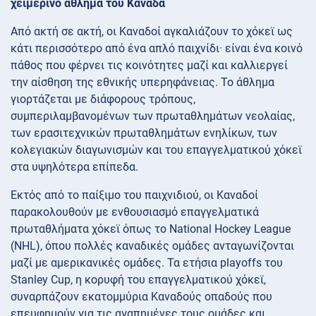
χειμερινό άθλημα του Καναδά
Από ακτή σε ακτή, οι Καναδοί αγκαλιάζουν το χόκεϊ ως
κάτι περισσότερο από ένα απλό παιχνίδι· είναι ένα κοινό
πάθος που φέρνει τις κοινότητες μαζί και καλλιεργεί
την αίσθηση της εθνικής υπερηφάνειας. Το άθλημα
γιορτάζεται με διάφορους τρόπους,
συμπεριλαμβανομένων των πρωταθλημάτων νεολαίας,
των ερασιτεχνικών πρωταθλημάτων ενηλίκων, των
κολεγιακών διαγωνισμών και του επαγγελματικού χόκεϊ
στα υψηλότερα επίπεδα.
Εκτός από το παίξιμο του παιχνιδιού, οι Καναδοί
παρακολουθούν με ενθουσιασμό επαγγελματικά
πρωταθλήματα χόκεϊ όπως το National Hockey League
(NHL), όπου πολλές καναδικές ομάδες ανταγωνίζονται
μαζί με αμερικανικές ομάδες. Τα ετήσια playoffs του
Stanley Cup, η κορυφή του επαγγελματικού χόκεϊ,
συναρπάζουν εκατομμύρια Καναδούς οπαδούς που
επευφημούν για τις αγαπημένες τους ομάδες και