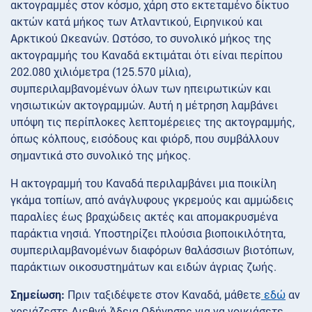
ακτογραμμές στον κόσμο, χάρη στο εκτεταμένο δίκτυο
ακτών κατά μήκος των Ατλαντικού, Ειρηνικού και
Αρκτικού Ωκεανών. Ωστόσο, το συνολικό μήκος της
ακτογραμμής του Καναδά εκτιμάται ότι είναι περίπου
202.080 χιλιόμετρα (125.570 μίλια),
συμπεριλαμβανομένων όλων των ηπειρωτικών και
νησιωτικών ακτογραμμών. Αυτή η μέτρηση λαμβάνει
υπόψη τις περίπλοκες λεπτομέρειες της ακτογραμμής,
όπως κόλπους, εισόδους και φιόρδ, που συμβάλλουν
σημαντικά στο συνολικό της μήκος.
Η ακτογραμμή του Καναδά περιλαμβάνει μια ποικίλη
γκάμα τοπίων, από ανάγλυφους γκρεμούς και αμμώδεις
παραλίες έως βραχώδεις ακτές και απομακρυσμένα
παράκτια νησιά. Υποστηρίζει πλούσια βιοποικιλότητα,
συμπεριλαμβανομένων διαφόρων θαλάσσιων βιοτόπων,
παράκτιων οικοσυστημάτων και ειδών άγριας ζωής.
Σημείωση:
Πριν ταξιδέψετε στον Καναδά, μάθετε
εδώ
αν
χρειάζεστε Διεθνή Άδεια Οδήγησης για να νοικιάσετε