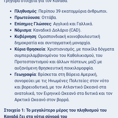
Γρήγορα στοιχεία για τον Καναδά:
Πληθυσμός
: Περίπου 39 εκατομμύρια άνθρωποι.
Πρωτεύουσα
: Οττάβα.
Επίσημες Γλώσσες
: Αγγλικά και Γαλλικά.
Νόμισμα
: Καναδικό Δολάριο (CAD).
Κυβέρνηση
: Ομοσπονδιακή κοινοβουλευτική
δημοκρατία και συνταγματική μοναρχία.
Κύρια Θρησκεία
: Χριστιανισμός, με ποικίλα δόγματα
συμπεριλαμβανομένου του Καθολικισμού, του
Προτεσταντισμού και άλλων πίστεων, μαζί με
αυξανόμενη θρησκευτική ποικιλομορφία.
Γεωγραφία
: Βρίσκεται στη Βόρεια Αμερική,
συνορεύει με τις Ηνωμένες Πολιτείες στον νότο
και βορειοδυτικά, με τον Ατλαντικό Ωκεανό στα
ανατολικά, τον Ειρηνικό Ωκεανό στα δυτικά και τον
Αρκτικό Ωκεανό στον βορρά.
Στοιχείο 1: Το μεγαλύτερο μέρος του πληθυσμού του
Καναδά ζει στα νότια σύνορά του