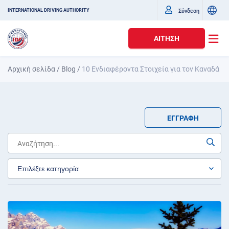
Σύνδεση
INTERNATIONAL DRIVING AUTHORITY
ΑΊΤΗΣΗ
Αρχική σελίδα
/
Blog
/
10 Ενδιαφέροντα Στοιχεία για τον Καναδά
ΕΓΓΡΑΦΉ