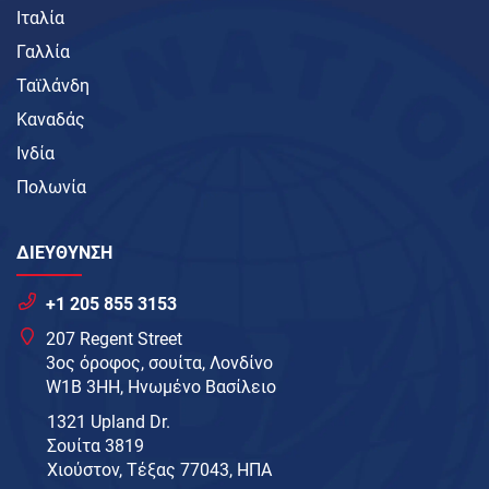
Ιταλία
Γαλλία
Ταϊλάνδη
Καναδάς
Ινδία
Πολωνία
ΔΙΕΥΘΥΝΣΗ
+1 205 855 3153
207 Regent Street
3ος όροφος, σουίτα, Λονδίνο
W1B 3HH, Ηνωμένο Βασίλειο
1321 Upland Dr.
Σουίτα 3819
Χιούστον, Τέξας 77043, ΗΠΑ