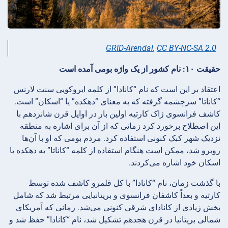
GRID-Arendal
,
CC BY-NC-SA 2.0
حقیقت ۱۰: نام کشور از یک واژه بومی آمده است
اعتقاد بر این است که نام “کانادا” از کلمه ایروکویی سنت لارنس
“کاناتا” سرچشمه گرفته که به معنای “دهکده” یا “اسکان” است.
کاشف فرانسوی ژاک کارتیه اولین بار در اوایل قرن شانزدهم با
این اصطلاح برخورد کرد زمانی که از آن برای اشاره به منطقه
نزدیک شهر کبک کنونی استفاده کرد. مردم بومی که او با آن‌ها
روبرو شد، ممکن است هنگام استفاده از کلمه “کاناتا” به دهکده یا
اسکان خود اشاره می‌کردند.
با گذشت زمان، نام “کانادا” با کل قلمرو کاشف شده توسط
کارتیه و بعداً کاشفان فرانسوی و بریتانیایی مرتبط شد که شامل
بخش زیادی از کانادای شرقی کنونی می‌شد. زمانی که آمریکای
شمالی بریتانیا در قرن هجدهم تشکیل شد، نام “کانادا” حفظ شد و