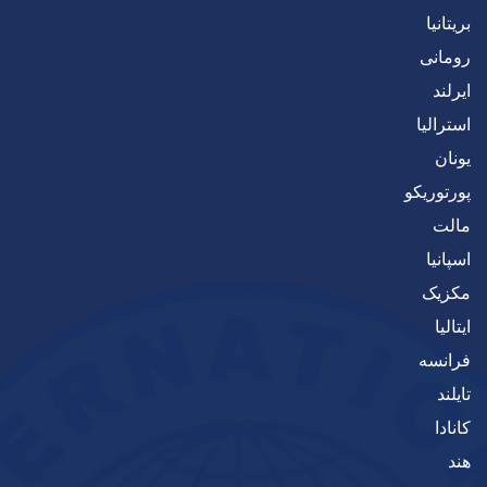
بریتانیا
رومانی
ایرلند
استرالیا
یونان
پورتوریکو
مالت
اسپانیا
مکزیک
ایتالیا
فرانسه
تایلند
کانادا
هند