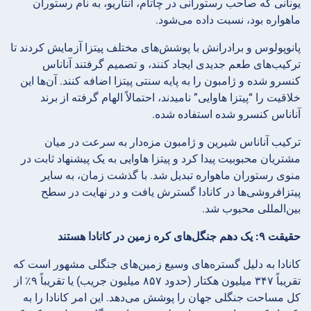
یونانی که صاحب رستورانی در چاتام، انتاریو، به نام رستوران
ماهواره بود، نسبت داده می‌شود.
پانوپولوس و برادرانش با پوشش‌های مختلف پیتزا آزمایش کردند تا
ترکیب‌های طعم جدیدی ایجاد کنند، و تصمیم گرفتند آناناس
کنسرو شده و ژامبون را به پایه سنتی پیتزا اضافه کنند. آن‌ها این
خلاقیت را “پیتزا هاوایی” نامیدند، احتمالاً الهام گرفته از برند
آناناس کنسرو شده استفاده شده.
ترکیب آناناس شیرین و ژامبون مزه‌دار به سرعت در میان
مشتریان محبوبیت پیدا کرد و پیتزا هاوایی به یک پیشنهاد ثابت در
منوی رستوران ماهواره تبدیل شد. با گذشت زمان، به سایر
پیتزافروشی‌ها در کانادا گسترش یافت و در نهایت در سطح
بین‌المللی محبوب شد.
حقیقت ۹: یک دهم جنگل‌های کره زمین در کانادا هستند
کانادا به دلیل گستره‌های وسیع زمین‌های جنگلی مشهور است که
تقریباً ۳۴۷ میلیون هکتار (حدود ۸۵۷ میلیون جریب) یا تقریباً ۹٪ از
کل مساحت جنگلی جهان را پوشش می‌دهد. این امر کانادا را به