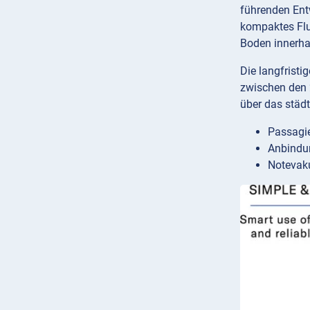
führenden Ent
kompaktes Flu
Boden innerhal
Die langfristi
zwischen den 
über das städ
Passagie
Anbindun
Notevaku