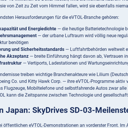
ie von Zeit zu Zeit vom Himmel fallen, wird sie ebenfalls niem
ndsten Herausforderungen für die eVTOL-Branche gehören:
kapazität und Energiedichte
— die heutige Batterietechnologie 
kehrsmanagement
— der urbane Luftraum wird völlig neue regu
uktur benötigen
ierung und Sicherheitsstandards
— Luftfahrtbehörden weltweit e
iche Akzeptanz
— breite Einführung hängt davon ab, Vertrauen 
rastruktur
— Vertiports, Ladestationen und Wartungseinrichtu
indernisse treiben wichtige Branchenakteure wie Lilium (Deutsch
oeing Co. und Kitty Hawk Corp. — ihre eVTOL-Programme aktiv v
s Flugzeuge, Mobiltelefone und selbstfahrende Autos zwar alle Z
OL kann die Zeitspanne zwischen Technologie und gesellschaftli
n Japan: SkyDrives SD-03-Meilenst
i öffentlichen eVTOL-Demonstrationen an vorderster Front. Im A