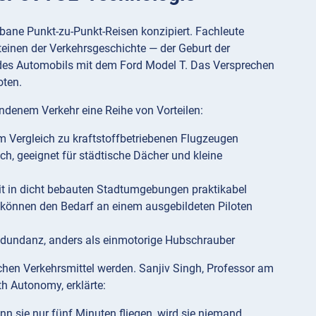
bane Punkt-zu-Punkt-Reisen konzipiert. Fachleute
teinen der Verkehrsgeschichte — der Geburt der
g des Automobils mit dem Ford Model T. Das Versprechen
oten.
denem Verkehr eine Reihe von Vorteilen:
m Vergleich zu kraftstoffbetriebenen Flugzeugen
ch, geeignet für städtische Dächer und kleine
it in dicht bebauten Stadtumgebungen praktikabel
 können den Bedarf an einem ausgebildeten Piloten
Redundanz, anders als einmotorige Hubschrauber
chen Verkehrsmittel werden. Sanjiv Singh, Professor am
th Autonomy, erklärte:
nn sie nur fünf Minuten fliegen, wird sie niemand