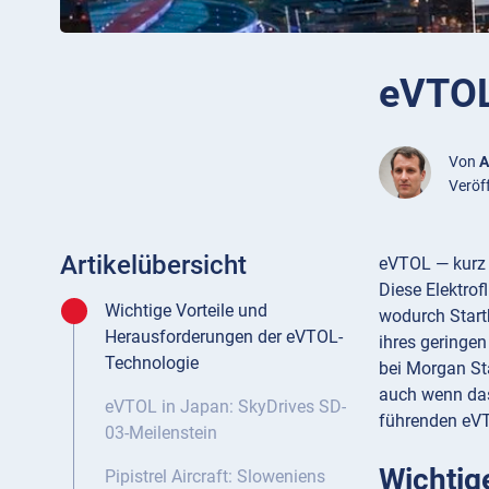
eVTOL
Von
A
Veröf
Artikelübersicht
eVTOL — kurz 
Diese Elektrof
Wichtige Vorteile und
wodurch Startb
Herausforderungen der eVTOL-
ihres geringen
Technologie
bei Morgan Sta
auch wenn das 
eVTOL in Japan: SkyDrives SD-
führenden eVTO
03-Meilenstein
Wichtig
Pipistrel Aircraft: Sloweniens