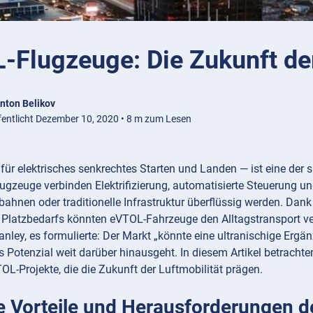
-Flugzeuge: Die Zukunft der
nton Belikov
fentlicht Dezember 10, 2020 • 8 m zum Lesen
für elektrisches senkrechtes Starten und Landen — ist eine de
lugzeuge verbinden Elektrifizierung, automatisierte Steuerung un
ahnen oder traditionelle Infrastruktur überflüssig werden. Dank 
 Platzbedarfs könnten eVTOL-Fahrzeuge den Alltagstransport ver
nley, es formulierte: Der Markt „könnte eine ultranischige Ergä
Potenzial weit darüber hinausgeht. In diesem Artikel betrachte
L-Projekte, die die Zukunft der Luftmobilität prägen.
e Vorteile und Herausforderungen 