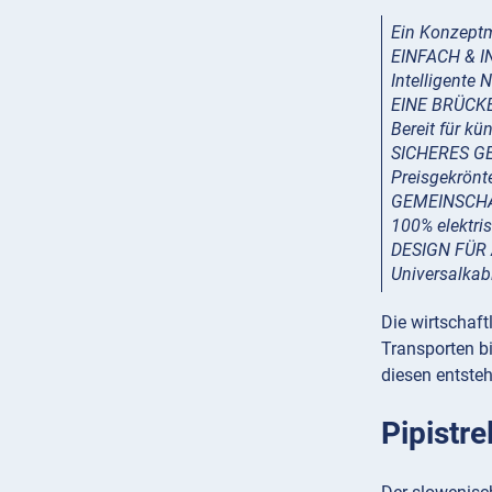
Ein Konzeptm
EINFACH & I
Intelligente
EINE BRÜCKE
Bereit für kü
SICHERES G
Preisgekrönte
GEMEINSCH
100% elektri
DESIGN FÜR
Universalkab
Die wirtschaf
Transporten b
diesen entste
Pipistre