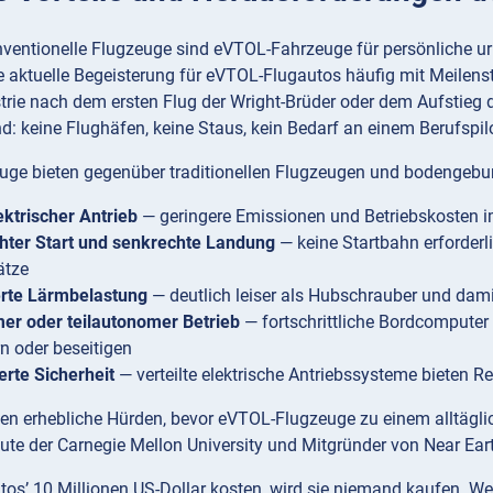
nventionelle Flugzeuge sind eVTOL-Fahrzeuge für persönliche ur
e aktuelle Begeisterung für eVTOL-Flugautos häufig mit Meilens
strie nach dem ersten Flug der Wright-Brüder oder dem Aufstie
d: keine Flughäfen, keine Staus, kein Bedarf an einem Berufspil
ge bieten gegenüber traditionellen Flugzeugen und bodengebun
ktrischer Antrieb
— geringere Emissionen und Betriebskosten i
hter Start und senkrechte Landung
— keine Startbahn erforderli
ätze
erte Lärmbelastung
— deutlich leiser als Hubschrauber und dam
er oder teilautonomer Betrieb
— fortschrittliche Bordcomputer
rn oder beseitigen
rte Sicherheit
— verteilte elektrische Antriebssysteme bieten 
en erhebliche Hürden, bevor eVTOL-Flugzeuge zu einem alltägli
tute der Carnegie Mellon University und Mitgründer von Near Ear
os’ 10 Millionen US-Dollar kosten, wird sie niemand kaufen. We