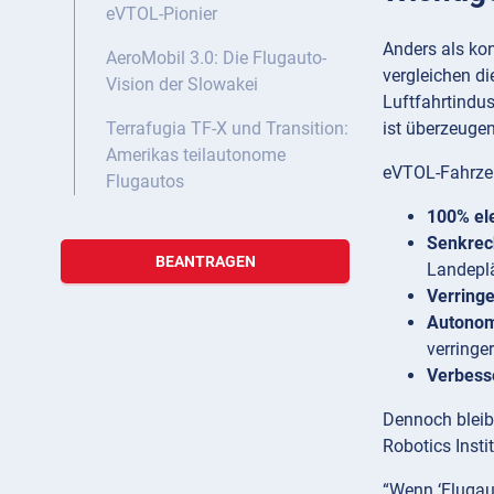
eVTOL-Pionier
Anders als ko
AeroMobil 3.0: Die Flugauto-
vergleichen di
Vision der Slowakei
Luftfahrtindu
ist überzeugen
Terrafugia TF-X und Transition:
Amerikas teilautonome
eVTOL-Fahrzeu
Flugautos
100% ele
Senkrec
BEANTRAGEN
Landepl
Verring
Autonom
verringe
Verbesse
Dennoch bleib
Robotics Insti
“Wenn ‘Flugaut