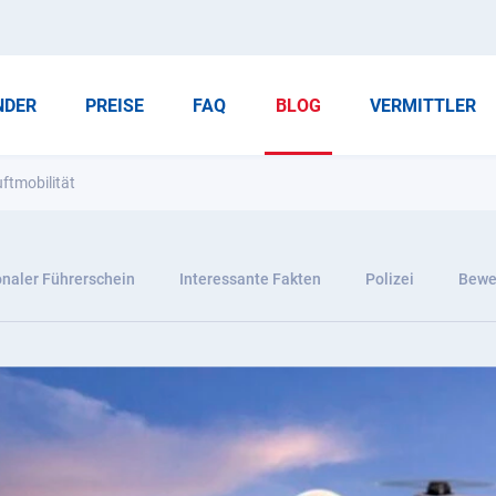
NDER
PREISE
FAQ
BLOG
VERMITTLER
ftmobilität
onaler Führerschein
Interessante Fakten
Polizei
Bewer