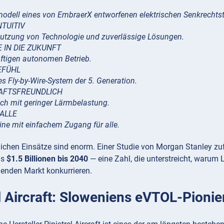
odell eines von EmbraerX entworfenen elektrischen Senkrechtst
NTUITIV
 Nutzung von Technologie und zuverlässige Lösungen.
 IN DIE ZUKUNFT
nftigen autonomen Betrieb.
EFÜHL
s Fly-by-Wire-System der 5. Generation.
AFTSFREUNDLICH
sch mit geringer Lärmbelastung.
 ALLE
ine mit einfachem Zugang für alle.
tlichen Einsätze sind enorm. Einer Studie von Morgan Stanley z
is
$1.5 Billionen bis 2040
— eine Zahl, die unterstreicht, warum
henden Markt konkurrieren.
l Aircraft: Sloweniens eVTOL-Pionie