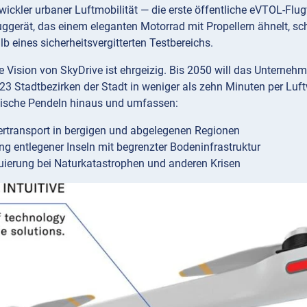
wickler urbaner Luftmobilität — die erste öffentliche eVTOL-Fl
ggerät, das einem eleganten Motorrad mit Propellern ähnelt, s
b eines sicherheitsvergitterten Testbereichs.
ge Vision von SkyDrive ist ehrgeizig. Bis 2050 will das Untern
23 Stadtbezirken der Stadt in weniger als zehn Minuten per Luf
tische Pendeln hinaus und umfassen:
rtransport in bergigen und abgelegenen Regionen
g entlegener Inseln mit begrenzter Bodeninfrastruktur
ierung bei Naturkatastrophen und anderen Krisen