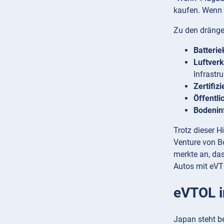
kaufen. Wenn s
Zu den dränge
Batterie
Luftver
Infrastr
Zertifiz
Öffentl
Bodeninf
Trotz dieser H
Venture von B
merkte an, das
Autos mit eVT
eVTOL i
Japan steht be