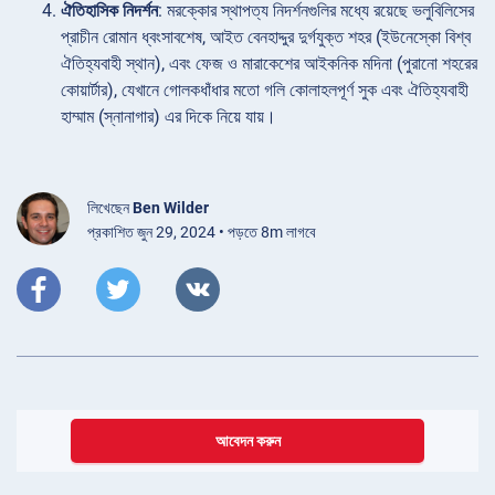
ঐতিহাসিক নিদর্শন
: মরক্কোর স্থাপত্য নিদর্শনগুলির মধ্যে রয়েছে ভলুবিলিসের
প্রাচীন রোমান ধ্বংসাবশেষ, আইত বেনহাদ্দুর দুর্গযুক্ত শহর (ইউনেস্কো বিশ্ব
ঐতিহ্যবাহী স্থান), এবং ফেজ ও মারাকেশের আইকনিক মদিনা (পুরানো শহরের
কোয়ার্টার), যেখানে গোলকধাঁধার মতো গলি কোলাহলপূর্ণ সুক এবং ঐতিহ্যবাহী
হাম্মাম (স্নানাগার) এর দিকে নিয়ে যায়।
লিখেছেন
Ben Wilder
প্রকাশিত জুন 29, 2024 • পড়তে 8m লাগবে
আবেদন করুন