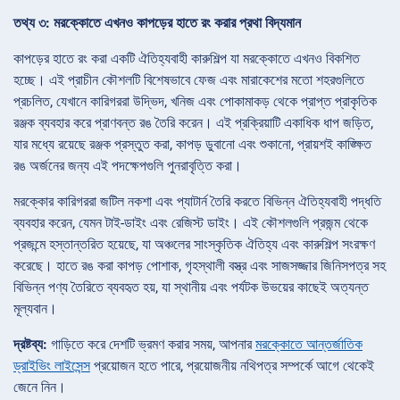
তথ্য ৩: মরক্কোতে এখনও কাপড়ের হাতে রং করার প্রথা বিদ্যমান
কাপড়ের হাতে রং করা একটি ঐতিহ্যবাহী কারুশিল্প যা মরক্কোতে এখনও বিকশিত
হচ্ছে। এই প্রাচীন কৌশলটি বিশেষভাবে ফেজ এবং মারাকেশের মতো শহরগুলিতে
প্রচলিত, যেখানে কারিগররা উদ্ভিদ, খনিজ এবং পোকামাকড় থেকে প্রাপ্ত প্রাকৃতিক
রঞ্জক ব্যবহার করে প্রাণবন্ত রঙ তৈরি করেন। এই প্রক্রিয়াটি একাধিক ধাপ জড়িত,
যার মধ্যে রয়েছে রঞ্জক প্রস্তুত করা, কাপড় ডুবানো এবং শুকানো, প্রায়শই কাঙ্ক্ষিত
রঙ অর্জনের জন্য এই পদক্ষেপগুলি পুনরাবৃত্তি করা।
মরক্কোর কারিগররা জটিল নকশা এবং প্যাটার্ন তৈরি করতে বিভিন্ন ঐতিহ্যবাহী পদ্ধতি
ব্যবহার করেন, যেমন টাই-ডাইং এবং রেজিস্ট ডাইং। এই কৌশলগুলি প্রজন্ম থেকে
প্রজন্মে হস্তান্তরিত হয়েছে, যা অঞ্চলের সাংস্কৃতিক ঐতিহ্য এবং কারুশিল্প সংরক্ষণ
করেছে। হাতে রঙ করা কাপড় পোশাক, গৃহস্থালী বস্ত্র এবং সাজসজ্জার জিনিসপত্র সহ
বিভিন্ন পণ্য তৈরিতে ব্যবহৃত হয়, যা স্থানীয় এবং পর্যটক উভয়ের কাছেই অত্যন্ত
মূল্যবান।
দ্রষ্টব্য:
গাড়িতে করে দেশটি ভ্রমণ করার সময়, আপনার
মরক্কোতে আন্তর্জাতিক
ড্রাইভিং লাইসেন্স
প্রয়োজন হতে পারে, প্রয়োজনীয় নথিপত্র সম্পর্কে আগে থেকেই
জেনে নিন।