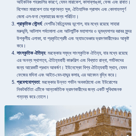
আইকনিক শহরগুলির কারণে, যেমন মারাকেশ, কাসাব্লাঙ্কা, ফেজ এবং রাবাত।
বিশেষত মারাকেশ তার প্রাণবন্ত সুক, ঐতিহাসিক প্রাসাদ এবং কোলাহলপূর্ণ
জেমা এল-ফনা স্কোয়ারের জন্য পরিচিত।
প্রাকৃতিক সৌন্দর্য
: দেশটির বৈচিত্র্যময় ভূগোল, যার মধ্যে রয়েছে সাহারা
মরুভূমি, আটলাস পর্বতমালা এবং আটলান্টিক মহাসাগর ও ভূমধ্যসাগর বরাবর সুন্দর
উপকূলীয় এলাকা, যা প্রকৃতিপ্রেমী এবং অ্যাডভেঞ্চার ভ্রমণকারীদেরও আকৃষ্ট
করে।
সাংস্কৃতিক ঐতিহ্য
: মরক্কোর সমৃদ্ধ সাংস্কৃতিক ঐতিহ্য, যার মধ্যে রয়েছে
এর অনন্য স্থাপত্য, ঐতিহ্যবাহী কারুশিল্প এবং বিখ্যাত রান্না, পর্যটকদের
জন্য আরেকটি প্রধান আকর্ষণ। ইউনেস্কো বিশ্ব ঐতিহ্যবাহী স্থান, যেমন
ফেজের মদিনা এবং আইত-বেন-হাদ্দুর কসার, এর আবেদন বৃদ্ধি করে।
প্রবেশযোগ্যতা
: মরক্কোর উন্নত পর্যটন অবকাঠামো এবং ইউরোপের
নিকটবর্তিতা এটিকে আন্তর্জাতিক ভ্রমণকারীদের জন্য একটি সুবিধাজনক
গন্তব্য করে তোলে।