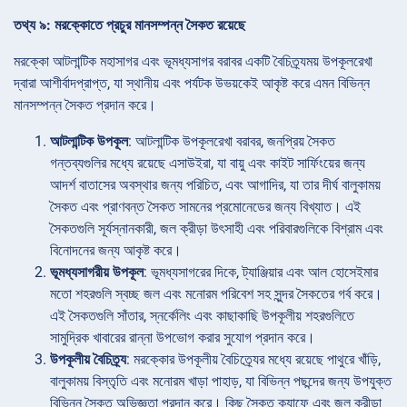
তথ্য ৯: মরক্কোতে প্রচুর মানসম্পন্ন সৈকত রয়েছে
মরক্কো আটলান্টিক মহাসাগর এবং ভূমধ্যসাগর বরাবর একটি বৈচিত্র্যময় উপকূলরেখা
দ্বারা আশীর্বাদপ্রাপ্ত, যা স্থানীয় এবং পর্যটক উভয়কেই আকৃষ্ট করে এমন বিভিন্ন
মানসম্পন্ন সৈকত প্রদান করে।
আটলান্টিক উপকূল
: আটলান্টিক উপকূলরেখা বরাবর, জনপ্রিয় সৈকত
গন্তব্যগুলির মধ্যে রয়েছে এসাউইরা, যা বায়ু এবং কাইট সার্ফিংয়ের জন্য
আদর্শ বাতাসের অবস্থার জন্য পরিচিত, এবং আগাদির, যা তার দীর্ঘ বালুকাময়
সৈকত এবং প্রাণবন্ত সৈকত সামনের প্রমোনেডের জন্য বিখ্যাত। এই
সৈকতগুলি সূর্যস্নানকারী, জল ক্রীড়া উৎসাহী এবং পরিবারগুলিকে বিশ্রাম এবং
বিনোদনের জন্য আকৃষ্ট করে।
ভূমধ্যসাগরীয় উপকূল
: ভূমধ্যসাগরের দিকে, ট্যাঞ্জিয়ার এবং আল হোসেইমার
মতো শহরগুলি স্বচ্ছ জল এবং মনোরম পরিবেশ সহ সুন্দর সৈকতের গর্ব করে।
এই সৈকতগুলি সাঁতার, স্নর্কেলিং এবং কাছাকাছি উপকূলীয় শহরগুলিতে
সামুদ্রিক খাবারের রান্না উপভোগ করার সুযোগ প্রদান করে।
উপকূলীয় বৈচিত্র্য
: মরক্কোর উপকূলীয় বৈচিত্র্যের মধ্যে রয়েছে পাথুরে খাঁড়ি,
বালুকাময় বিস্তৃতি এবং মনোরম খাড়া পাহাড়, যা বিভিন্ন পছন্দের জন্য উপযুক্ত
বিভিন্ন সৈকত অভিজ্ঞতা প্রদান করে। কিছু সৈকত ক্যাফে এবং জল ক্রীড়া