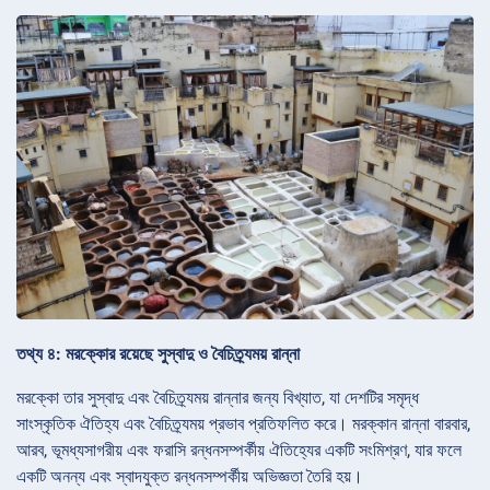
তথ্য ৪: মরক্কোর রয়েছে সুস্বাদু ও বৈচিত্র্যময় রান্না
মরক্কো তার সুস্বাদু এবং বৈচিত্র্যময় রান্নার জন্য বিখ্যাত, যা দেশটির সমৃদ্ধ
সাংস্কৃতিক ঐতিহ্য এবং বৈচিত্র্যময় প্রভাব প্রতিফলিত করে। মরক্কান রান্না বারবার,
আরব, ভূমধ্যসাগরীয় এবং ফরাসি রন্ধনসম্পর্কীয় ঐতিহ্যের একটি সংমিশ্রণ, যার ফলে
একটি অনন্য এবং স্বাদযুক্ত রন্ধনসম্পর্কীয় অভিজ্ঞতা তৈরি হয়।