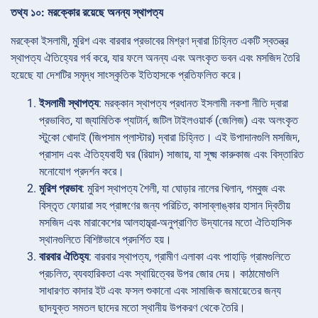
তথ্য ১০: মরক্কোর রয়েছে অনন্য স্থাপত্য
মরক্কো ইসলামী, মুরিশ এবং বারবার প্রভাবের মিশ্রণ দ্বারা চিহ্নিত একটি স্বতন্ত্র
স্থাপত্য ঐতিহ্যের গর্ব করে, যার ফলে অনন্য এবং অলংকৃত ভবন এবং মসজিদ তৈরি
হয়েছে যা দেশটির সমৃদ্ধ সাংস্কৃতিক ইতিহাসকে প্রতিফলিত করে।
ইসলামী স্থাপত্য
: মরক্কান স্থাপত্য প্রধানত ইসলামী নকশা নীতি দ্বারা
প্রভাবিত, যা জ্যামিতিক প্যাটার্ন, জটিল টাইলওয়ার্ক (জেলিজ) এবং অলংকৃত
স্টুকো খোদাই (জিপসাম প্লাস্টার) দ্বারা চিহ্নিত। এই উপাদানগুলি মসজিদ,
প্রাসাদ এবং ঐতিহ্যবাহী ঘর (রিয়াদ) সাজায়, যা সূক্ষ্ম কারুকাজ এবং বিস্তারিত
মনোযোগ প্রদর্শন করে।
মুরিশ প্রভাব
: মুরিশ স্থাপত্য শৈলী, যা ঘোড়ার নালের খিলান, গম্বুজ এবং
বিস্তৃত ফোয়ারা সহ প্রাঙ্গণের জন্য পরিচিত, কাসাব্লাঙ্কার হাসান দ্বিতীয়
মসজিদ এবং মারাকেশের আলহাম্ব্রা-অনুপ্রাণিত উদ্যানের মতো ঐতিহাসিক
স্থানগুলিতে বিশিষ্টভাবে প্রদর্শিত হয়।
বারবার ঐতিহ্য
: বারবার স্থাপত্য, গ্রামীণ এলাকা এবং পাহাড়ি গ্রামগুলিতে
প্রচলিত, ব্যবহারিকতা এবং স্থায়িত্বের উপর জোর দেয়। কাঠামোগুলি
সাধারণত কাদার ইট এবং ফসল শুকানো এবং সামাজিক জমায়েতের জন্য
ছাদযুক্ত সমতল ছাদের মতো স্থানীয় উপকরণ থেকে তৈরি।