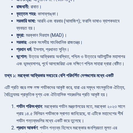
রাজধানী:
রাবাত।
বৃহত্তম শহর:
কাসাব্লাঙ্কা।
সরকারি ভাষা:
আরবি এবং বারবার (আমাজিগ); ফরাসি ভাষাও ব্যাপকভাবে
ব্যবহৃত হয়।
মুদ্রা:
মরক্কান দিরহাম (MAD)।
সরকার:
একক সংসদীয় সাংবিধানিক রাজতন্ত্র।
প্রধান ধর্ম:
ইসলাম, প্রধানত সুন্নি।
ভূগোল:
উত্তর আফ্রিকায় অবস্থিত, পশ্চিম ও উত্তরে আটলান্টিক মহাসাগর
এবং ভূমধ্যসাগর, পূর্বে আলজেরিয়া এবং দক্ষিণে পশ্চিম সাহারা দ্বারা বেষ্টিত।
তথ্য ১: মরক্কো আফ্রিকার সবচেয়ে বেশি পরিদর্শিত দেশগুলোর মধ্যে একটি
এটি প্রতি বছর লক্ষ লক্ষ পর্যটকদের আকৃষ্ট করে, যারা এর সমৃদ্ধ সাংস্কৃতিক ঐতিহ্য,
বৈচিত্র্যময় প্রাকৃতিক দৃশ্য এবং ঐতিহাসিক শহরগুলির প্রতি আকৃষ্ট হয়।
পর্যটন পরিসংখ্যান
: মরক্কোর পর্যটন মন্ত্রণালয়ের মতে, মরক্কো ২০২৩ সালে
প্রায় ১৪.৫ মিলিয়ন পর্যটককে স্বাগত জানিয়েছে, যা এটিকে মহাদেশের শীর্ষ
পর্যটন গন্তব্যগুলির মধ্যে একটি করে তুলেছে।
প্রধান আকর্ষণ
: পর্যটন গন্তব্য হিসেবে মরক্কোর জনপ্রিয়তা মূলত এর