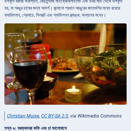
উপকূল বরাবর অবস্থিত, বৈচিত্র্যময় মাইক্রোক্লাইমেট এবং উর্বর মাটি থেকে উপকৃত
হয়, যা আঙুর চাষের জন্য আদর্শ। জন্মানো প্রধান আঙুরের জাতগুলির মধ্যে রয়েছে
ক্যারিগনান, গ্রেনাচে, সিনসল্ট এবং স্যাভিগনন ব্ল্যাঙ্ক, অন্যদের মধ্যে।
Christian Muise
,
CC BY-SA 2.0
, via Wikimedia Commons
তথ্য ৬: মরক্কানরা কফি এবং চা ভালোবাসে