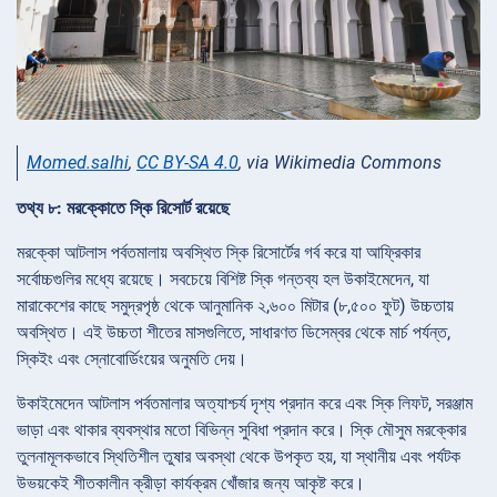
Momed.salhi
,
CC BY-SA 4.0
, via Wikimedia Commons
তথ্য ৮: মরক্কোতে স্কি রিসোর্ট রয়েছে
মরক্কো আটলাস পর্বতমালায় অবস্থিত স্কি রিসোর্টের গর্ব করে যা আফ্রিকার
সর্বোচ্চগুলির মধ্যে রয়েছে। সবচেয়ে বিশিষ্ট স্কি গন্তব্য হল উকাইমেদেন, যা
মারাকেশের কাছে সমুদ্রপৃষ্ঠ থেকে আনুমানিক ২,৬০০ মিটার (৮,৫০০ ফুট) উচ্চতায়
অবস্থিত। এই উচ্চতা শীতের মাসগুলিতে, সাধারণত ডিসেম্বর থেকে মার্চ পর্যন্ত,
স্কিইং এবং স্নোবোর্ডিংয়ের অনুমতি দেয়।
উকাইমেদেন আটলাস পর্বতমালার অত্যাশ্চর্য দৃশ্য প্রদান করে এবং স্কি লিফট, সরঞ্জাম
ভাড়া এবং থাকার ব্যবস্থার মতো বিভিন্ন সুবিধা প্রদান করে। স্কি মৌসুম মরক্কোর
তুলনামূলকভাবে স্থিতিশীল তুষার অবস্থা থেকে উপকৃত হয়, যা স্থানীয় এবং পর্যটক
উভয়কেই শীতকালীন ক্রীড়া কার্যক্রম খোঁজার জন্য আকৃষ্ট করে।