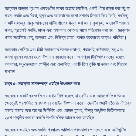
মরক্কান রান্নার প্রধান খাবারগুলির মধ্যে রয়েছে ট্যাজিন, একটি ধীরে রান্না করা স্টু যা
মাংস, সবজি এবং জিরা, হলুদ এবং জাফরানের মতো মশলার মিশ্রণ দিয়ে তৈরি, সবকিছু
একটি স্বতন্ত্র শঙ্কু আকারের মাটির পাত্রে রান্না করা হয়। কুসকুস, আরেকটি প্রধান
খাবার, প্রায়শই সবজি, মাংস এবং মশলাদার ঝোলের সাথে পরিবেশন করা হয়। মরক্কান
খাবার সংরক্ষিত লেবু, জলপাই এবং বিভিন্ন তাজা ভেষজ ব্যবহারের জন্যও পরিচিত।
মরক্কান পেস্ট্রি এবং মিষ্টি সমানভাবে উল্লেখযোগ্য, প্রায়শই কাঠবাদাম, মধু এবং
কমলা ফুলের জলের মতো উপাদান ব্যবহার করে। জনপ্রিয় ট্রিটগুলির মধ্যে রয়েছে
বাকলাভা, মধু-ভেজানো পেস্ট্রি এবং চেবাকিয়া, একটি তিল কুকি যা ভাজা এবং সিরাপে
মাখানো।
তথ্য ৫: মরক্কো মানসম্পন্ন ওয়াইন উৎপাদন করে
মরক্কোর একটি ক্রমবর্ধমান ওয়াইন শিল্প রয়েছে যা দেশীয় এবং আন্তর্জাতিক উভয়
ক্ষেত্রেই প্রশংসিত মানসম্পন্ন ওয়াইন উৎপাদন করে। দেশটির ওয়াইন তৈরির ঐতিহ্য
হাজার হাজার বছর আগের ফিনিশীয় এবং রোমান যুগের, কিন্তু আধুনিক ভিটিকালচার
২০শ শতাব্দীর শুরুতে ফরাসি উপনিবেশিক আমলে শুরু হয়েছিল।
মরক্কোর ওয়াইন অঞ্চলগুলি, প্রধানত আটলাস পর্বতমালার পাদদেশে এবং আটলান্টিক