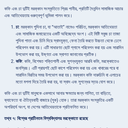
কফি এবং চা দুটিই মরক্কান সংস্কৃতিতে প্রিয় পানীয়, প্রতিটি দৈনন্দিন সামাজিক আচার
এবং আতিথেয়তায় গুরুত্বপূর্ণ ভূমিকা পালন করে।
চা
: মরক্কান পুদিনা চা, যা “আতাই” নামেও পরিচিত, মরক্কান আতিথেয়তা
এবং সামাজিক জমায়েতের একটি অবিচ্ছেদ্য অংশ। এই মিষ্টি সবুজ চা তাজা
পুদিনা পাতা এবং চিনি দিয়ে স্বাদযুক্ত, ফেনা তৈরি করতে উচ্চতা থেকে ঢেলে
পরিবেশন করা হয়। এটি সাধারণত ছোট গ্লাসে পরিবেশন করা হয় এবং সারাদিন
উপভোগ করা হয়, উষ্ণতা এবং স্বাগত জানানোর প্রতীক।
কফি
: কফি, বিশেষত শক্তিশালী এবং সুগন্ধযুক্ত আরবি কফি, মরক্কোতেও
জনপ্রিয়। এটি প্রায়শই ছোট কাপে পরিবেশন করা হয় এবং খাবারের পরে বা
সারাদিন বিরতির সময় উপভোগ করা হয়। মরক্কান কফি দারুচিনি বা এলাচের
মতো মশলা দিয়ে তৈরি করা হয়, যা স্বাদ এবং সুগন্ধের স্তর যোগ করে।
কফি এবং চা দুটিই মানুষকে একসাথে আনার ক্ষমতার জন্য লালিত, তা বাড়িতে,
ক্যাফেতে বা ঐতিহ্যবাহী বাজারে (সুক) হোক। তারা মরক্কান সংস্কৃতির একটি
অপরিহার্য অংশ, যা দেশের আতিথেয়তাকে প্রতিফলিত করে।
তথ্য ৭: বিশ্বের প্রাচীনতম বিশ্ববিদ্যালয় মরক্কোতে রয়েছে