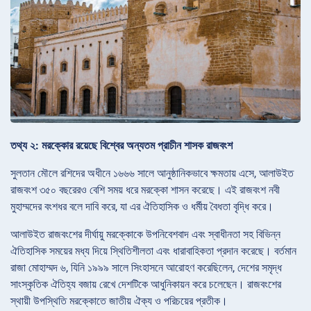
তথ্য ২: মরক্কোর রয়েছে বিশ্বের অন্যতম প্রাচীন শাসক রাজবংশ
সুলতান মৌলে রশিদের অধীনে ১৬৬৬ সালে আনুষ্ঠানিকভাবে ক্ষমতায় এসে, আলাউইত
রাজবংশ ৩৫০ বছরেরও বেশি সময় ধরে মরক্কো শাসন করেছে। এই রাজবংশ নবী
মুহাম্মদের বংশধর বলে দাবি করে, যা এর ঐতিহাসিক ও ধর্মীয় বৈধতা বৃদ্ধি করে।
আলাউইত রাজবংশের দীর্ঘায়ু মরক্কোকে উপনিবেশবাদ এবং স্বাধীনতা সহ বিভিন্ন
ঐতিহাসিক সময়ের মধ্য দিয়ে স্থিতিশীলতা এবং ধারাবাহিকতা প্রদান করেছে। বর্তমান
রাজা মোহাম্মদ ৬, যিনি ১৯৯৯ সালে সিংহাসনে আরোহণ করেছিলেন, দেশের সমৃদ্ধ
সাংস্কৃতিক ঐতিহ্য বজায় রেখে দেশটিকে আধুনিকায়ন করে চলেছেন। রাজবংশের
স্থায়ী উপস্থিতি মরক্কোতে জাতীয় ঐক্য ও পরিচয়ের প্রতীক।