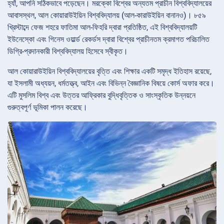
হ্যাঁ, আপনি সঠিকভাবে পড়েছেন। মরক্কো বিশ্বের অন্যতম প্রাচীন বিশ্ববিদ্যালয়ের
আবাসস্থল, আল কোয়ারাউইয়িন বিশ্ববিদ্যালয় (আল-কারাউইয়িন বানানও)। ৮৫৯
খ্রিস্টাব্দে ফেজ শহরে ফাতিমা আল-ফিহরি দ্বারা প্রতিষ্ঠিত, এই বিশ্ববিদ্যালয়টি
ইউনেস্কো এবং গিনেস ওয়ার্ল্ড রেকর্ডস দ্বারা বিশ্বের প্রাচীনতম ক্রমাগত পরিচালিত
ডিগ্রি-প্রদানকারী বিশ্ববিদ্যালয় হিসেবে স্বীকৃত।
আল কোয়ারাউইয়িন বিশ্ববিদ্যালয়ের বৃত্তি এবং শিক্ষার একটি সমৃদ্ধ ইতিহাস রয়েছে,
যা ইসলামী অধ্যয়ন, ধর্মতত্ত্ব, আইন এবং বিভিন্ন বৈজ্ঞানিক বিষয়ে কোর্স অফার করে।
এটি মুসলিম বিশ্ব এবং উত্তর আফ্রিকার বুদ্ধিবৃত্তিক ও সাংস্কৃতিক উন্নয়নে
গুরুত্বপূর্ণ ভূমিকা পালন করেছে।