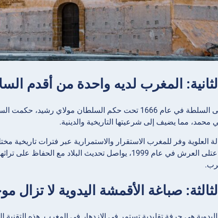
لثانية: المغرب لديه واحدة من أقدم السل
ي محمد، مما يضيف إلى شرعيتها التاريخية والدينية.
 العلوية وفر للمغرب الاستقرار والاستمرارية عبر فترات تاريخية مختلف
السادس، الذي اعتلى العرش في عام 1999، يواصل تحديث البلاد
رب.
لثالثة: صباغة الأقمشة اليدوية لا تزال 
اليدوية هي حرفة تقليدية تستمر في الازدهار في المغرب. هذه التقن