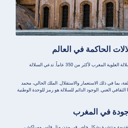
الات الحاكمة في العالم
وصلت رسمياً إلى السلطة في عام 1666 تحت حكم السلطان مولاي رشيد، حكمت السلالة العلوية المغرب لأكثر من 350 عاماً. تدعي السلالة
ة، بما في ذلك الاستعمار والاستقلال. الملك الحالي، محمد
 مع الحفاظ على تراثها الثقافي الغني. الوجود الدائم للسلالة هو رمز للوحدة الوطنية
موجودة في المغرب
ية القديمة منتشرة بشكل خاص في مدن مثل فاس ومراكش،