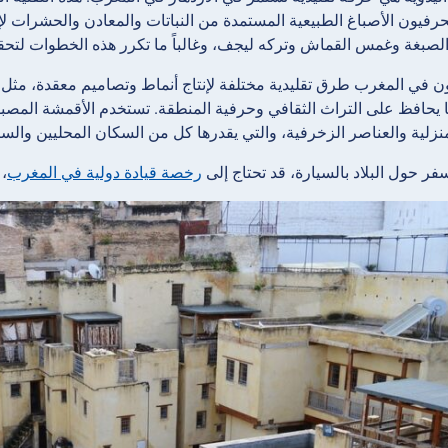
فيون الأصباغ الطبيعية المستمدة من النباتات والمعادن والحشرات لإنت
لصبغة وغمس القماش وتركه ليجف، وغالباً ما تكرر هذه الخطوات لتحق
 في المغرب طرق تقليدية مختلفة لإنتاج أنماط وتصاميم معقدة، مثل الص
ا يحافظ على التراث الثقافي وحرفية المنطقة. تستخدم الأقمشة المصبو
زلية والعناصر الزخرفية، والتي يقدرها كل من السكان المحليين والسي
فر حول البلاد بالسيارة، قد تحتاج إلى
رخصة قيادة دولية في المغرب
، 