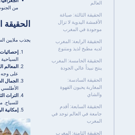
الجغرافيا:
العالم
من الجنوب
الحقيقة الثالثة: صباغة
الحقيقة ا
الأقمشة اليدوية لا تزال
موجودة في المغرب
يجذب ملايين السي
الحقيقة الرابعة: المغرب
لديه مطبخ لذيذ ومتنوع
إحصائيات 
السياحية ف
الحقيقة الخامسة: المغرب
المعالم ال
ينتج نبيذاً عالي الجودة
على وجه ا
الحقيقة السادسة:
الجمال ال
المغاربة يحبون القهوة
الأطلسي و
والشاي
التراث الث
للسياح. م
الحقيقة السابعة: أقدم
إمكانية ا
جامعة في العالم توجد في
المغرب
الحقيقة الثامنة: المغرب