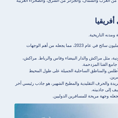
من الغرب والشمال، والجزائر من الشرق، والصحراء الغربية
أفريقيا
 ومدنه التاريخية.
: وفقاً لوزارة السياحة المغربية، استقبل المغرب حوالي 14.5 مليون سائح في عام 2023، مما يجعله من أهم الوجهات
قونية، مثل مراكش والدار البيضاء وفاس والرباط. مراكش،
امع الفنا المزدحمة.
 الأطلس والمناطق الساحلية الجميلة على طول المحيط
رين.
فريدة والحرف التقليدية والمطبخ الشهير، هو جاذب رئيسي آخر
ف إلى جاذبيته.
يجعله وجهة مريحة للمسافرين الدوليين.