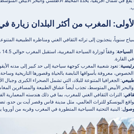
يقع في شمال أفريقيا، يحده المحيط الأطلسي والبحر الأبيض المتوسط 
.
لأولى: المغرب من أكثر البلدان زيارة في 
اح سنوياً، ينجذبون إلى تراثه الثقافي الغني ومناظره الطبيعية المتنوعة
السياحة
ي القارة.
رئيسية
: تعود شعبية المغرب كوجهة سياحية إلى حد كبير إلى مدنه الأي
لخصوص، معروفة بأسواقها النابضة بالحياة وقصورها التاريخية وساحة ج
طبيعي
: الجغرافيا المتنوعة للبلاد، التي تشمل الصحراء الكبرى وجبال
البحر الأبيض المتوسط، تجذب أيضاً عشاق الطبيعة والمسافرين المغام
قافي
: التراث الثقافي الغني للمغرب، بما في ذلك هندسته المعمارية ال
واقع اليونسكو للتراث العالمي، مثل مدينة فاس وقصر آيت بن حدو، تضي
لوصول
: البنية التحتية السياحية المتطورة في المغرب وقربه من أوروبا 