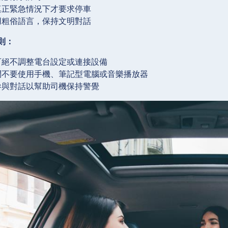
真正緊急情況下才要求停車
用粗俗語言，保持文明對話
則：
可絕不調整電台設定或連接設備
問不要使用手機、筆記型電腦或音樂播放器
參與對話以幫助司機保持警覺