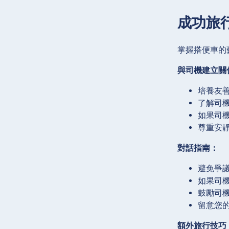
成功旅
掌握搭便車的
與司機建立關
培養友善
了解司
如果司
尊重安
對話指南：
避免爭
如果司
鼓勵司
留意您
額外旅行技巧