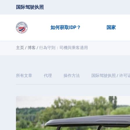
国际驾驶执照
如何获取IDP？
国家
主页
/
博客
/
行為守則：司機與乘客適用
所有文章
代理
操作方法
国际驾驶执照 / 许可