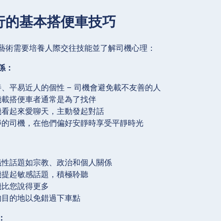
行的基本搭便車技巧
藝術需要培養人際交往技能並了解司機心理：
係：
、平易近人的個性 – 司機會避免載不友善的人
機載搭便車者通常是為了找伴
機看起來愛聊天，主動發起對話
靜的司機，在他們偏好安靜時享受平靜時光
議性話題如宗教、政治和個人關係
機提起敏感話題，積極聆聽
機比您說得更多
的目的地以免錯過下車點
：