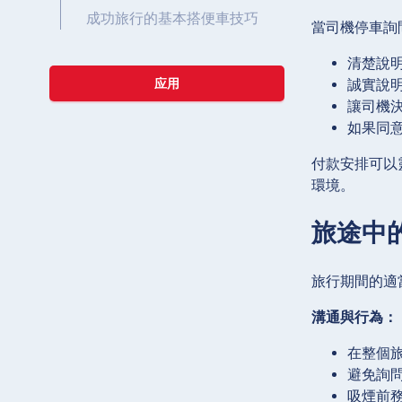
成功旅行的基本搭便車技巧
當司機停車詢
清楚說
誠實說明
应用
讓司機
如果同
付款安排可以
環境。
旅途中
旅行期間的適
溝通與行為：
在整個
避免詢
吸煙前