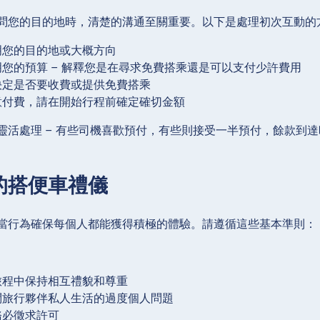
問您的目的地時，清楚的溝通至關重要。以下是處理初次互動的
明您的目的地或大概方向
您的預算 – 解釋您是在尋求免費搭乘還是可以支付少許費用
決定是否要收費或提供免費搭乘
意付費，請在開始行程前確定確切金額
靈活處理 – 有些司機喜歡預付，有些則接受一半預付，餘款到
的搭便車禮儀
當行為確保每個人都能獲得積極的體驗。請遵循這些基本準則：
旅程中保持相互禮貌和尊重
問旅行夥伴私人生活的過度個人問題
務必徵求許可