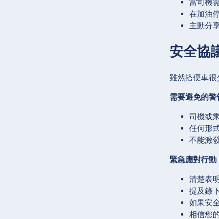
當司機
在加油
主動分
安全協
雖然搭便車很
需要避免的警
司機或
任何形
不能激
緊急應對行動
清楚表
提及錄
如果安
相信您的