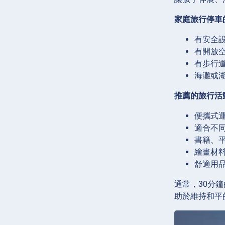
家庭旅行停車
有安全
有開放
有步行
海灘或
推薦的旅行活
便攜式
適合不
書籍、
繪畫材
舒適用
通常，30分
助於維持和平