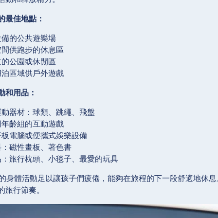
的最佳地點：
設備的公共遊樂場
空間供跑步的休息區
道的公園或休閒區
湖泊區域供戶外遊戲
動和用品：
運動器材：球類、跳繩、飛盤
同年齡組的互動遊戲
平板電腦或便攜式娛樂設備
料：磁性畫板、著色書
品：旅行枕頭、小毯子、最愛的玩具
鐘的身體活動足以讓孩子們疲倦，能夠在旅程的下一段舒適地休
的旅行節奏。