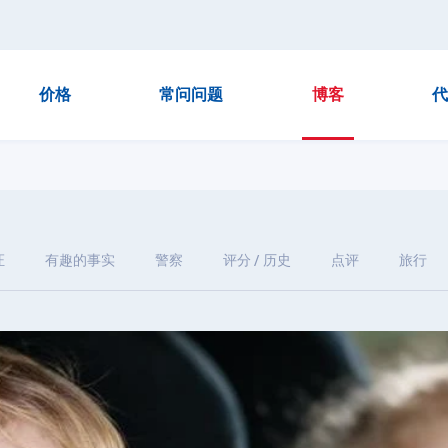
价格
常问问题
博客
代
证
有趣的事实
警察
评分 / 历史
点评
旅行