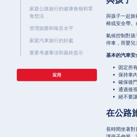
家庭公路旅行的健康食物和零
與孩子一起旅
食想法
椅或安全帶。
管理娛樂和噪音水平
氣候控制對孩
家庭汽車旅行的好處
停車，而嬰兒
重要考慮事項和最終提示
基本的汽車安
固定所
保持車
应用
確保後
通過後
絕不要
在公路
長時間坐著對
讓孩子伸展、