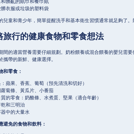
出和髒亂的紙巾和餐巾紙
放髒衣服或垃圾的塑料袋
的兒童和青少年，簡單提醒洗手和基本衛生習慣通常就足夠了。
路旅行的健康食物和零食想法
期間的適當營養需要仔細規劃。奶粉餵養或混合餵養的嬰兒需要
於攜帶的新鮮、健康選擇。
物和零食：
果：蘋果、香蕉、葡萄（預先清洗和切好）
胡蘿蔔條、黃瓜片、小番茄
白質的零食：奶酪條、水煮蛋、堅果（適合年齡）
餅乾和三明治
容器中的大量水
應避免的食物和飲料：