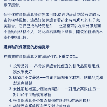
跟保護套。
個性化鞋跟保護套提供無限可能,從經典設計到帶有裝飾元
素的獨特風格。這些訂製保護套看起來時尚,與您的鞋子完
美融合。它們已成為時尚配件——您甚至可以在車外佩戴而
不會顯得格格不入。將此與右腳鞋上磨損、開裂的鞋跟的不
幸外觀相比較。
購買鞋跟保護套的必備提示
在購買鞋跟保護套之前,請記住以下重要要點:
投資品質——昂貴的保護套比便宜的替代品更耐用,保
護效果更好
購物時不要著急——向銷售顧問詢問材料、結構品質和
製造商聲譽
女性駕駛者至少應擁有兩對——一對用於高跟鞋,另一
對用於平底鞋或運動鞋
檢查保護套是否覆蓋整個鞋跟,包括鞋底連接點
確認固定系統既牢固又對皮膚舒適