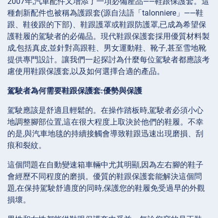
2007年,汽車配件又增添了一項必備產品——鞋跟保護套。這
種創新配件也被稱為護跟套(源自法語「talonniere」——鞋
跟、鞋後跟的下部)、鞋跟護罩或鞋跟防護罩,已成為希望保
護鞋履的駕駛者的必備品。現代鞋跟保護套採用優質材料製
成,包括真皮,並針對高跟鞋、男女運動鞋、靴子,甚至雪地靴
提供專門設計。讓我們一起探討為什麼每位駕駛者都應該考
慮使用鞋跟保護套,以及如何選擇合適的產品。
駕駛者為何需要鞋跟保護套:優勢與保護
駕駛應該是舒適且輕鬆的。在操作踏板時,駕駛者必須小心
地調整腳部位置,這在很大程度上取決於他們的鞋履。不幸
的是,與汽車地毯的持續接觸會導致鞋跟迅速出現磨損、刮
痕和裂紋。
這個問題在自動變速箱車輛中尤其明顯,因為左右腳的鞋子
會經歷不同程度的磨損。優質的鞋跟保護套能解決這個問
題,在保持駕駛舒適度的同時,保護您的鞋履免受過早的外觀
損壞。