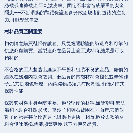
絲襪或連褲襪,甚至刺激皮膚。固定不牢會造成嚴重的安全
隱患——不斷滑動的鞋跟保護套會分散駕駛者對道路的注意
力,可能導致事故。
材料品質至關重要
切勿隨意購買鞋跟保護套。只從經過驗證的製造商和可靠的
供應商處購買。當製造商在品質上偷工減料時,結果是可以
預料的:
不合格的工人製造出縫線不平整和組裝不良的產品。廉價的
縫線在幾週內就會散開。低品質的內襯材料會褪色並弄髒鞋
子,尤其是淺色鞋履。內襯織物必須具有防潮性才能保持其
保護性能。
保護套材料本身至關重要。過於堅硬的材料,如硬塑料,無法
溫和地貼合鞋跟形狀。當沙子和碎石被困在裡面時,它們對
鞋子的損害甚至比普通地毯磨損更快。相反,過於柔軟的材
料會迅速磨損,需要頻繁更換,既不方便又昂貴。