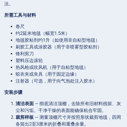
法。
所需工具与材料
卷尺
约2延米地毯（幅宽1.5米）
地毯胶粘剂约1升（如使用非自粘型地毯）
刷胶工具或涂胶器（用于非喷雾型胶粘剂）
锋利剪刀
塑料压边滚轮
热风枪或吹风机（用于自粘型地毯）
晾衣夹或夹具（用于固定边缘）
注射器（可选，用于向气泡处注入胶水）
安装步骤
清洁表面
— 彻底清洁顶棚，去除所有旧材料残留、灰
尘和污垢。干净干燥的表面能确保粘合牢固。
裁剪样板
— 测量顶棚尺寸并按照形状裁剪地毯，四周
各留出2至3厘米的折叠和重叠余量。