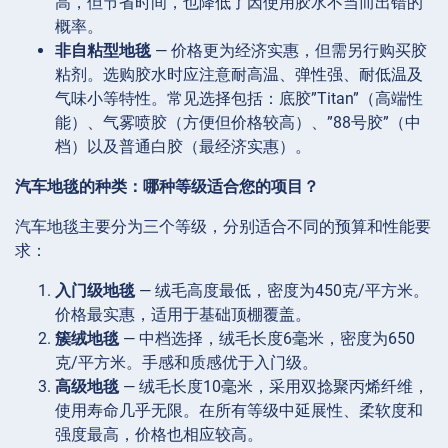
高，但节省时间，也降低了因使用胶水不当而出错的
概率。
非自粘型地毯
— 价格更为经济实惠，但需另行购买胶
粘剂。选购胶水时应注意耐高温、弹性强、耐低温及
气味小等特性。常见选择包括：底胶”Titan”（高端性
能）、气雾喷胶（方便但价格较高）、”88号胶”（中
档）以及普通白胶（最经济实惠）。
汽车地毯的种类：哪种等级适合您的项目？
汽车地毯主要分为三个等级，分别适合不同的预算和性能要
求：
入门级地毯
— 绒毛高度最低，密度为450克/平方米。
价格最实惠，适用于基础顶棚覆盖。
簇绒地毯
— 中档选择，绒毛长度6毫米，密度为650
克/平方米。手感和质感优于入门级。
高级地毯
— 绒毛长度10毫米，采用双捻聚丙烯纤维，
使用寿命几乎无限。在所有等级中延展性、柔软度和
强度最高，价格也相应较高。