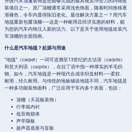
升级汽车顶篷装饰是您能够完成的最具视觉冲击力的内饰改
装项目之一。原厂顶棚通常采用浅色饰面，随着时间推移逐
渐褪色，令车内显得陈旧老化。最佳解决方案之一？用汽车
地毯重新包覆顶棚——这是一种耐用且经济实惠的材料，能
为您的汽车内饰注入新的活力。以下是关于使用地毯改装汽
车顶棚的全面指南。
什么是汽车地毯？起源与用途
“地毯”（carpet）一词可追溯至13世纪的古法语（
carpite
）
和意大利语（
carpita
），在拉丁语中指一种厚实的羊毛织
物。如今，汽车地毯是一种现代合成非织造材料——柔软、
耐用，经久耐用。与传统的地板铺设地毯不同，汽车地毯是
一种多功能装饰面料，广泛应用于车内多个表面，包括：
顶棚（天花板装饰）
行李箱内衬
低音炮箱体
声学隔板
扬声器底座与盲板