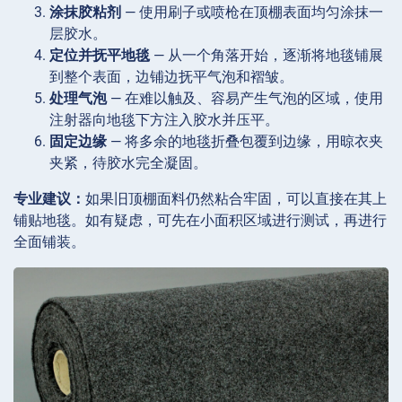
涂抹胶粘剂
— 使用刷子或喷枪在顶棚表面均匀涂抹一
层胶水。
定位并抚平地毯
— 从一个角落开始，逐渐将地毯铺展
到整个表面，边铺边抚平气泡和褶皱。
处理气泡
— 在难以触及、容易产生气泡的区域，使用
注射器向地毯下方注入胶水并压平。
固定边缘
— 将多余的地毯折叠包覆到边缘，用晾衣夹
夹紧，待胶水完全凝固。
专业建议：
如果旧顶棚面料仍然粘合牢固，可以直接在其上
铺贴地毯。如有疑虑，可先在小面积区域进行测试，再进行
全面铺装。