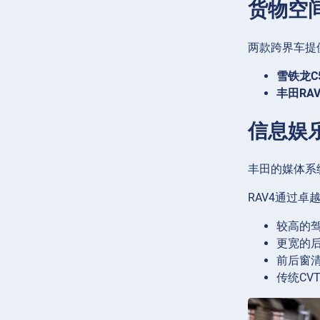
货物空
两款跨界车提
雪铁龙C5 
丰田RAV
信息娱
丰田的媒体系
RAV4通过卓
较高的
更宽的
前后窗
传统CV