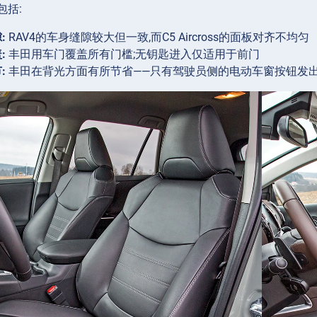
包括:
:
RAV4的车身缝隙较大但一致,而C5 Aircross的面板对齐不均匀
:
丰田用车门覆盖所有门槛;无钥匙进入仅适用于前门
:
丰田在背光方面有所节省——只有驾驶员侧的电动车窗按钮发