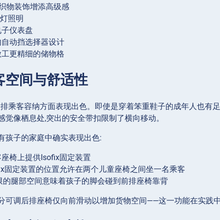
的织物装饰增添高级感
顶灯照明
电子仪表盘
的自动挡选择器设计
做工更精细的储物格
客空间与舒适性
在后排乘客容纳方面表现出色。即使是穿着笨重鞋子的成年人也有足
感觉像栖息处,突出的安全带扣限制了横向移动。
oss在有孩子的家庭中确实表现出色:
座椅上提供Isofix固定装置
ofix固定装置的位置允许在两个儿童座椅之间坐一名乘客
有限的腿部空间意味着孩子的脚会碰到前排座椅靠背
分可调后排座椅仅向前滑动以增加货物空间——这一功能在实践