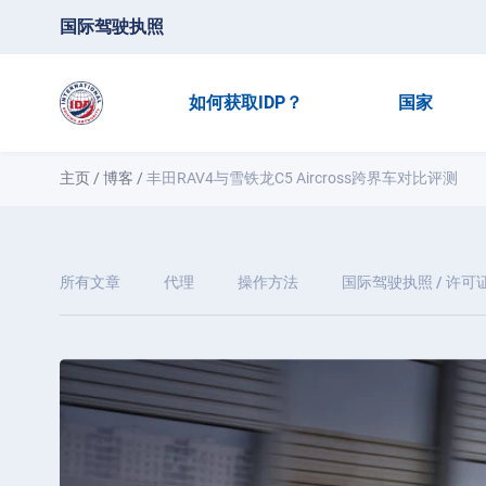
国际驾驶执照
如何获取IDP？
国家
主页
/
博客
/
丰田RAV4与雪铁龙C5 Aircross跨界车对比评测
所有文章
代理
操作方法
国际驾驶执照 / 许可