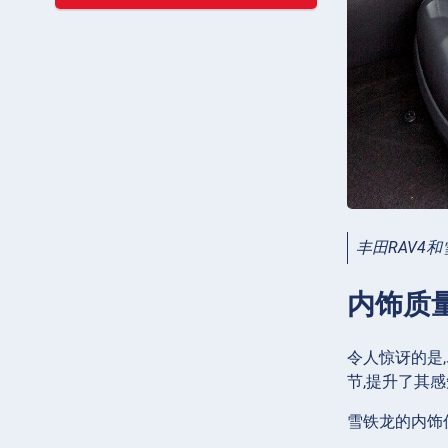
丰田RAV4和
内饰质
令人惊讶的是,
节,提升了其
雪铁龙的内饰