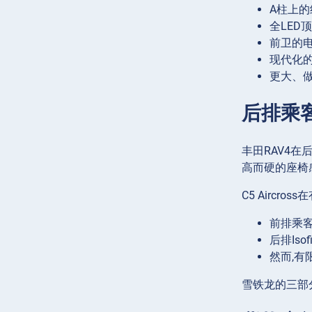
A柱上
全LED
前卫的
现代化
更大、
后排乘
丰田RAV4
高而硬的座椅
C5 Aircr
前排乘客
后排Is
然而,
雪铁龙的三部