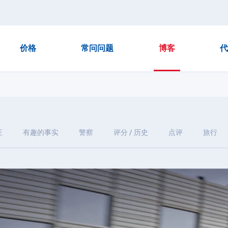
价格
常问问题
博客
代
证
有趣的事实
警察
评分 / 历史
点评
旅行