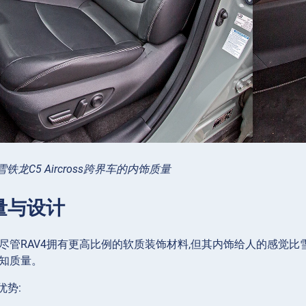
雪铁龙C5 Aircross跨界车的内饰质量
量与设计
尽管RAV4拥有更高比例的软质装饰材料,但其内饰给人的感觉比雪铁
感知质量。
优势: