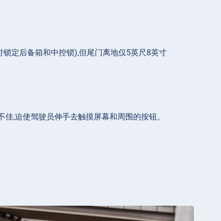
锁定后备箱和中控锁),但尾门离地仅5英尺8英寸
不佳,迫使驾驶员伸手去触摸屏幕和周围的按钮。