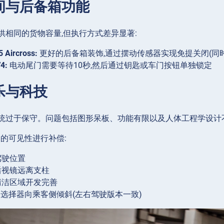
间与后备箱功能
供相同的货物容量,但执行方式差异显著:
Aircross:
更好的后备箱装饰,通过摆动传感器实现免提关闭(同时
4:
电动尾门需要等待10秒,然后通过钥匙或车门按钮单独锁定
乐与科技
统过于保守。问题包括图形呆板、功能有限以及人体工程学设计
越的可见性进行补偿:
驾驶位置
后视镜远离支柱
清洁区域开发完善
T选择器向乘客侧倾斜(左右驾驶版本一致)