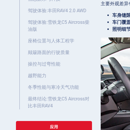
主要外观差异
驾驶体验:丰田RAV4 2.0 AWD
车身缝隙
车门覆盖
驾驶体验:雪铁龙C5 Aircross柴
照明细节
油版
座椅位置与人体工程学
颠簸路面的行驶质量
操控与过弯性能
越野能力
冬季性能与寒冷天气功能
最终结论:雪铁龙C5 Aircross对
比丰田RAV4
应用