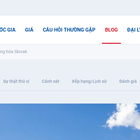
ỐC GIA
GIÁ
CÂU HỎI THƯỜNG GẶP
BLOG
ĐẠI L
ộng hòa Slovak
Sự thật thú vị
Cảnh sát
Xếp hạng/Lịch sử
Đánh giá