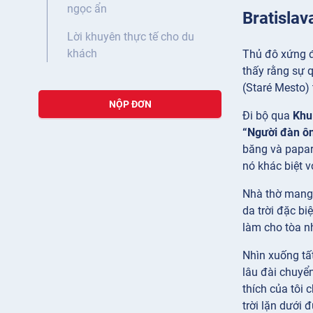
ngọc ẩn
Bratislav
Lời khuyên thực tế cho du
khách
Thủ đô xứng đ
thấy rằng sự q
(Staré Mesto)
NỘP ĐƠN
Đi bộ qua
Khu
“Người đàn ôn
băng và papar
nó khác biệt v
Nhà thờ mang 
da trời đặc b
làm cho tòa nh
Nhìn xuống tấ
lâu đài chuyể
thích của tôi 
trời lặn dưới 