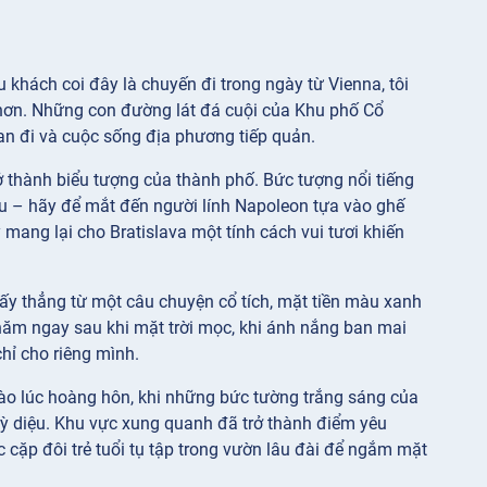
khách coi đây là chuyến đi trong ngày từ Vienna, tôi
âu hơn. Những con đường lát đá cuội của Khu phố Cổ
an đi và cuộc sống địa phương tiếp quản.
 thành biểu tượng của thành phố. Bức tượng nổi tiếng
ầu – hãy để mắt đến người lính Napoleon tựa vào ghế
ang lại cho Bratislava một tính cách vui tươi khiến
ấy thẳng từ một câu chuyện cổ tích, mặt tiền màu xanh
thăm ngay sau khi mặt trời mọc, khi ánh nắng ban mai
hỉ cho riêng mình.
ào lúc hoàng hôn, khi những bức tường trắng sáng của
ỳ diệu. Khu vực xung quanh đã trở thành điểm yêu
c cặp đôi trẻ tuổi tụ tập trong vườn lâu đài để ngắm mặt