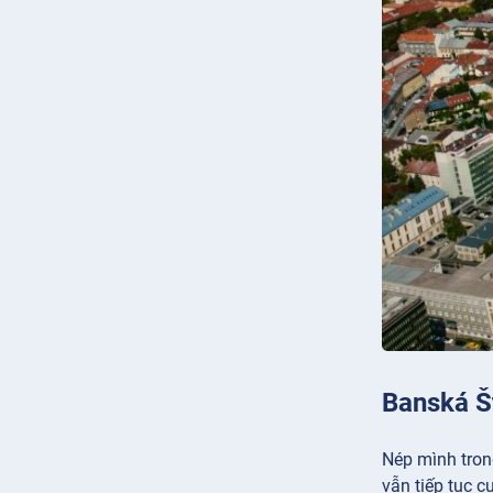
Banská Š
Nép mình tron
vẫn tiếp tục c