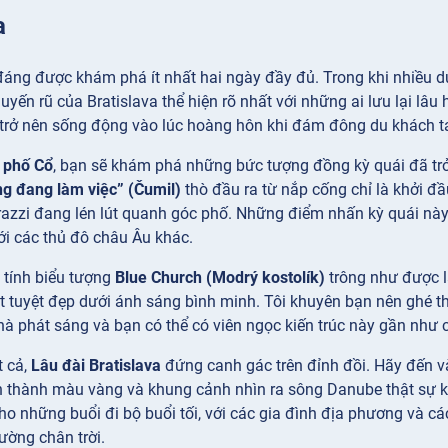
a
áng được khám phá ít nhất hai ngày đầy đủ. Trong khi nhiều du 
uyến rũ của Bratislava thể hiện rõ nhất với những ai lưu lại l
 trở nên sống động vào lúc hoàng hôn khi đám đông du khách t
 phố Cổ
, bạn sẽ khám phá những bức tượng đồng kỳ quái đã trở
g đang làm việc” (Čumil)
thò đầu ra từ nắp cống chỉ là khởi đ
azzi đang lén lút quanh góc phố. Những điểm nhấn kỳ quái này m
ới các thủ đô châu Âu khác.
tính biểu tượng
Blue Church (Modrý kostolík)
trông như được l
iệt tuyệt đẹp dưới ánh sáng bình minh. Tôi khuyên bạn nên ghé 
à phát sáng và bạn có thể có viên ngọc kiến trúc này gần như c
t cả,
Lâu đài Bratislava
đứng canh gác trên đỉnh đồi. Hãy đến v
n thành màu vàng và khung cảnh nhìn ra sông Danube thật sự k
cho những buổi đi bộ buổi tối, với các gia đình địa phương và cá
đường chân trời.