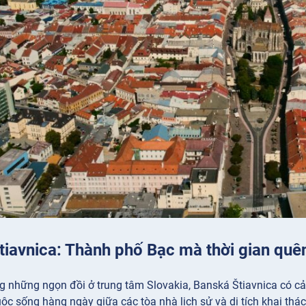
tiavnica: Thành phố Bạc mà thời gian quê
g những ngọn đồi ở trung tâm Slovakia, Banská Štiavnica có c
uộc sống hàng ngày giữa các tòa nhà lịch sử và di tích khai thác