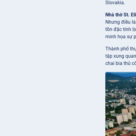
Slovakia.
Nhà thờ St. El
Nhưng điều là
tồn đặc tính l
minh họa sự p
Thành phố thự
tập xung quan
chai bia thủ 