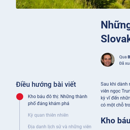
Những
Slova
Qua
B
Đã xu
Điều hướng bài viết
Sau khi dành 
viên ngọc Tru
Kho báu đô thị: Những thành
kỳ vĩ đến nhữ
phố đáng khám phá
có một chỗ tr
Kỳ quan thiên nhiên
Kho báu
Địa danh lịch sử và những viên