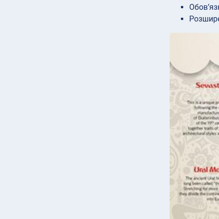
Обов’яз
Розшире