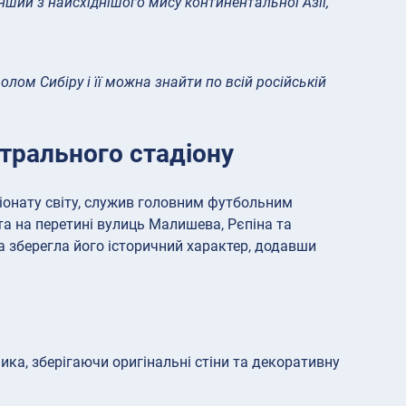
інший з найсхіднішого мису континентальної Азії,
ом Сибіру і її можна знайти по всій російській
трального стадіону
іонату світу, служив головним футбольним
а на перетині вулиць Малишева, Рєпіна та
а зберегла його історичний характер, додавши
ика, зберігаючи оригінальні стіни та декоративну