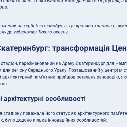
 найзахіднішої точки Європи, Кабо-да-Рока в Португалії, а 
ова.
ажений на гербі Єкатеринбурга. Ця красива тварина є символ
ралу до узбережжя Тихого океану.
Єкатеринбург: трансформація Цен
стадіон, перейменований на Арену Єкатеринбург для Чемп
для регіону Середнього Уралу. Розташований у центрі міст
й архітектурний пам’ятник пройшов ретельну реновацію, як
ості.
і архітектурні особливості
я стадіону поважала його статус як архітектурного пам’ятн
ак, було додано кілька інноваційних особливостей: