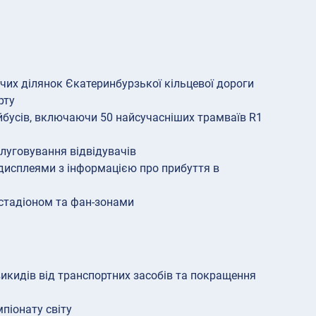
чих ділянок Єкатеринбурзької кільцевої дороги
рту
ейбусів, включаючи 50 найсучасніших трамваїв R1
луговування відвідувачів
дисплеями з інформацією про прибуття в
 стадіоном та фан-зонами
икидів від транспортних засобів та покращення
піонату світу