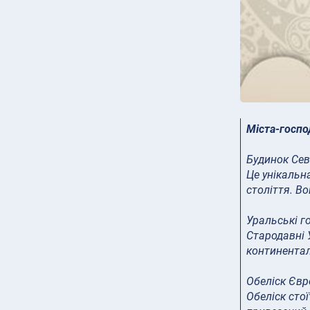
Міста-госпо
Будинок Се
Це унікальн
століття. Во
Уральські г
Стародавні 
континентал
Обеліск Євр
Обеліск стої