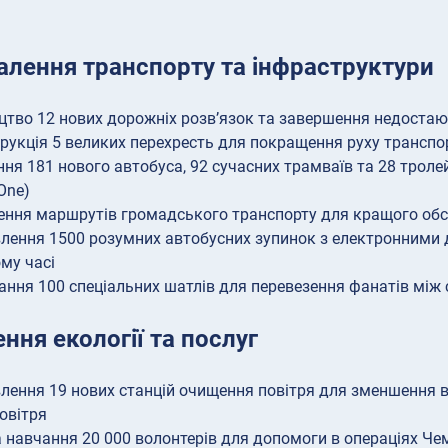
алення транспорту та інфраструктури
цтво 12 нових дорожніх розв’язок та завершення недостаю
рукція 5 великих перехресть для покращення руху транспо
ня 181 нового автобуса, 92 сучасних трамваїв та 28 трол
One)
ння маршрутів громадського транспорту для кращого обс
лення 1500 розумних автобусних зупинок з електронними 
му часі
ання 100 спеціальних шатлів для перевезення фанатів між
ня екології та послуг
лення 19 нових станцій очищення повітря для зменшення в
повітря
а навчання 20 000 волонтерів для допомоги в операціях Чем