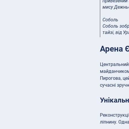
привезений з
мису Дежнь
Соболь
Соболь зобр
тайзі, від У
Арена 
Центральний 
майданчиком 
Пирогова, це
сучасні зручн
Унікальн
Реконструкці
ліпнину. Одн