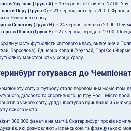
проти Уругваю (Група A)
– 15 червня, п’ятниця о 17:00. Уру
 проти Перу (Група C)
– 21 червня, четвер о 20:00. Франція
и на Чемпіонаті світу.
проти Сенегалу (Група H)
– 24 червня, неділя о 20:00. Цей 
 проти Швеції (Група F)
– 27 червня, середа о 19:00. Швеці
 брали участь футболісти світового класу, включаючи Поля
гвай, Барселона), Едінсона Кавані (Уругвай, Парі Сен-Жерме
утбольну майстерність у серце Уралу.
еринбург готувався до Чемпіонат
емпіонату світу з футболу стало переломним моментом для
ьтурного, ділового та спортивного центру Росії. Місто пр
анатів з усього світу, уряд інвестував приблизно 35 мільяр
ету всього міста.
візит 300 000 фанатів на матчі, Єкатеринбург провів комп
ідувачів, які розмовляють іспанською та французькою мо