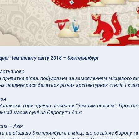
дарі Чемпіонату світу 2018
– Єкатеринбург
вастьянова
а приватна вілла, побудована за замовленням місцевого ви
на поєднує риси багатьох різних архітектурних стилів і є в
ори
Уральські гори здавна називали “Земним поясом”. Простяг
ьний масив суші на Європу та Азію.
опа – Азія
ть на в’їзді до Єкатеринбурга в місці, що розділяє Європу 