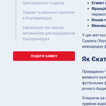
Єгипет 
Центрального стадіону
Франція
Туризм та визначні пам’ятки
перемог
в Єкатеринбурзі
Японія 
Мексика
Інформація про оренду
автомобілів для відвідувачів
У цих матчах
Єкатеринбурга
Суареса (Уру
міжнародну ф
ПОДАТИ ЗАЯВКУ
Як Єкат
Проведення Ч
великого кул
футбольних ф
річного бюдж
Очікуючи на 
прийомі відв