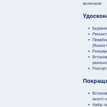
включали:
Удоскон
Будівни
Реконст
Придбан
(Russia 
Розшире
Встанов
реально
Розгорт
Покращен
Встанов
якості 
Набір т