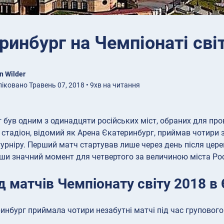
ринбург на Чемпіонаті сві
n Wilder
іковано Травень 07, 2018 • 9хв на читання
 був одним з одинадцяти російських міст, обраних для про
стадіон, відомий як Арена Єкатеринбург, приймав чотири з
турніру. Перший матч стартував лише через день після церем
и значний момент для четвертого за величиною міста Росі
 матчів Чемпіонату світу 2018 в
инбург приймала чотири незабутні матчі під час групового 