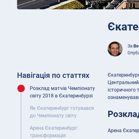
Єкате
За
Be
Опубл
Навігація по статтях
Єкатеринбург
Центральний 
Розклад матчів Чемпіонату
історичного 
світу 2018 в Єкатеринбурзі
ознаменувавш
Як Єкатеринбург готувався
Розклад
до Чемпіонату світу
Арена Єкатеринбург:
Арена Єкатер
трансформація