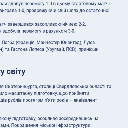
гвай здобув перемогу 1-0 в цьому стартовому матчі.
 виграла 1-0, продовжуючи свій шлях до остаточної
матч завершився захопливою нічиєю 2-2.
я здобула перемогу з рахунком 3-0.
 Погба (Франція, Манчестер Юнайтед), Луїса
н) та Гастона Лопеса (Уругвай, ПСВ), принісши
у світу
 Єкатеринбурга, столиці Свердловської області та
ойшло масштабну підготовку, щоб прийняти
дів рублів протягом п’яти років — еквівалент
лексну підготовку, особливо зосередившись на
вами. Покращення міської інфраструктури