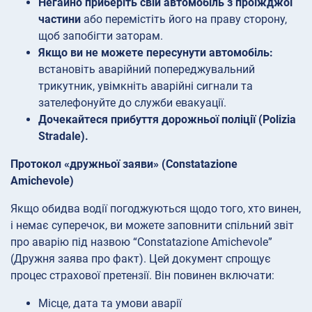
Негайно приберіть свій автомобіль з проїжджої
частини
або перемістіть його на праву сторону,
щоб запобігти заторам.
Якщо ви не можете пересунути автомобіль:
встановіть аварійний попереджувальний
трикутник, увімкніть аварійні сигнали та
зателефонуйте до служби евакуації.
Дочекайтеся прибуття дорожньої поліції (Polizia
Stradale).
Протокол «дружньої заяви» (Constatazione
Amichevole)
Якщо обидва водії погоджуються щодо того, хто винен,
і немає суперечок, ви можете заповнити спільний звіт
про аварію під назвою “Constatazione Amichevole”
(Дружня заява про факт). Цей документ спрощує
процес страхової претензії. Він повинен включати:
Місце, дата та умови аварії