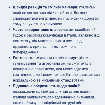
Швидка реакція та сміливі маневри:
італійські
водії не вагаються під час обгону. Вагання
сприймається негативно на італійських дорогах,
тому рішучість є ключовою.
Часте використання клаксона:
автомобільний
гудок є засобом комунікації в Італії. Залежно від
контексту, він може означати все — від
дружнього привітання до терміного
попередження.
Раптове гальмування та зміна смуг:
різке
гальмування та агресивна зміна смуг руху є
поширеною практикою, яка може здатися
хаотичною для іноземних водіїв, але вважається
нормальною за місцевими стандартами.
Підвищена обережність щодо поліції:
незважаючи на свій запальний стиль водіння,
італійці залишаються надзвичайно пильними,
коли поблизу є поліцейські патрулі або