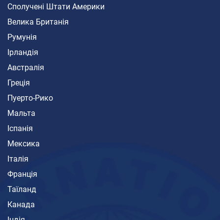
Сполучені Штати Америки
Велика Британія
Румунія
Ірландія
Австралія
Греція
Пуерто-Рико
Мальта
Іспанія
Мексика
Італія
Франція
Таїланд
Канада
Індія