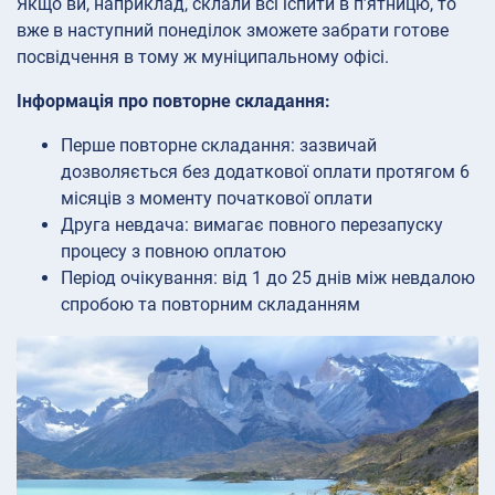
Якщо ви, наприклад, склали всі іспити в п’ятницю, то
вже в наступний понеділок зможете забрати готове
посвідчення в тому ж муніципальному офісі.
Інформація про повторне складання:
Перше повторне складання: зазвичай
дозволяється без додаткової оплати протягом 6
місяців з моменту початкової оплати
Друга невдача: вимагає повного перезапуску
процесу з повною оплатою
Період очікування: від 1 до 25 днів між невдалою
спробою та повторним складанням