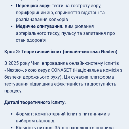
Перевірка зору:
тести на гостроту зору,
периферійний зір, сприйняття відстані та
розпізнавання кольорів
Медичне опитування:
вимірювання
артеріального тиску, пульсу та запитання про
стан здоров’я
Крок 3: Теоретичний іспит (онлайн-система Nexteo)
З 2025 року Чилі впровадила онлайн-систему іспитів
«Nexteo», якою керує CONASET (Національна комісія з
безпеки дорожнього руху). Ця сучасна платформа
тестування підвищила ефективність та доступність
процесу.
Деталі теоретичного іспиту:
Формат: комп’ютерний іспит з питаннями з
вибором відповіді
Кількість питань: 35, що охоплюють правила