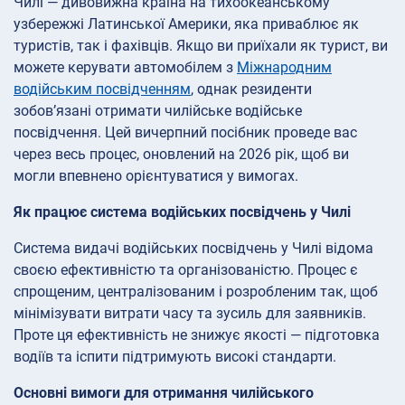
Чилі — дивовижна країна на тихоокеанському
узбережжі Латинської Америки, яка приваблює як
туристів, так і фахівців. Якщо ви приїхали як турист, ви
можете керувати автомобілем з
Міжнародним
водійським посвідченням
, однак резиденти
зобов’язані отримати чилійське водійське
посвідчення. Цей вичерпний посібник проведе вас
через весь процес, оновлений на 2026 рік, щоб ви
могли впевнено орієнтуватися у вимогах.
Як працює система водійських посвідчень у Чилі
Система видачі водійських посвідчень у Чилі відома
своєю ефективністю та організованістю. Процес є
спрощеним, централізованим і розробленим так, щоб
мінімізувати витрати часу та зусиль для заявників.
Проте ця ефективність не знижує якості — підготовка
водіїв та іспити підтримують високі стандарти.
Основні вимоги для отримання чилійського