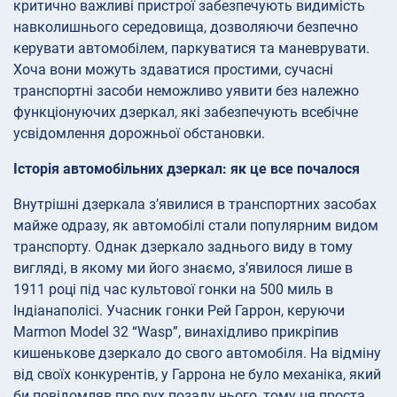
критично важливі пристрої забезпечують видимість
навколишнього середовища, дозволяючи безпечно
керувати автомобілем, паркуватися та маневрувати.
Хоча вони можуть здаватися простими, сучасні
транспортні засоби неможливо уявити без належно
функціонуючих дзеркал, які забезпечують всебічне
усвідомлення дорожньої обстановки.
Історія автомобільних дзеркал: як це все почалося
Внутрішні дзеркала з’явилися в транспортних засобах
майже одразу, як автомобілі стали популярним видом
транспорту. Однак дзеркало заднього виду в тому
вигляді, в якому ми його знаємо, з’явилося лише в
1911 році під час культової гонки на 500 миль в
Індіанаполісі. Учасник гонки Рей Гаррон, керуючи
Marmon Model 32 “Wasp”, винахідливо прикріпив
кишенькове дзеркало до свого автомобіля. На відміну
від своїх конкурентів, у Гаррона не було механіка, який
би повідомляв про рух позаду нього, тому ця проста