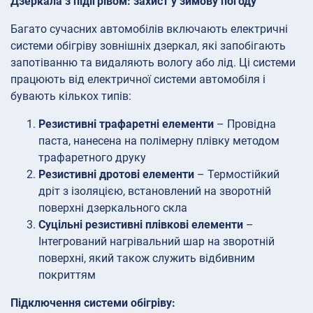
Дзеркала з підігрівом: захист у зимову погоду
Багато сучасних автомобілів включають електричні
системи обігріву зовнішніх дзеркал, які запобігають
запотіванню та видаляють вологу або лід. Ці системи
працюють від електричної системи автомобіля і
бувають кількох типів:
Резистивні трафаретні елементи
– Провідна
паста, нанесена на полімерну плівку методом
трафаретного друку
Резистивні дротові елементи
– Термостійкий
дріт з ізоляцією, встановлений на зворотній
поверхні дзеркального скла
Суцільні резистивні плівкові елементи
–
Інтегрований нагрівальний шар на зворотній
поверхні, який також служить відбивним
покриттям
Підключення системи обігріву: