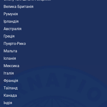
Велика Британія
Румунія
Ірландія
Австралія
Греція
Пуерто-Рико
Мальта
Іспанія
Мексика
Італія
Франція
Таїланд
Канада
Індія