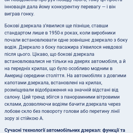
інновація дала йому конкурентну перевагу — і він
виграв гонку.
Бокові дзеркала з’явилися ще пізніше, ставши
стандартом лише в 1950-х роках, коли виробники
почали встановлювати одне зовнішнє дзеркало з боку
водія. Дзеркало з боку пасажира з’явилося невдовзі
після цього. Цікаво, що бокові дзеркала
встановлювалися не тільки на дверях автомобіля, а й
на передніх крилах, що було особливо модним в
Америці середини століття. На автомобілях з довгими
капотами дзеркала, встановлені на крилах,
розміщували відображення на значній відстані від
салону. Цей тренд збігся з панорамними вітровими
склами, дозволяючи водіям бачити дзеркала через
лобове скло без повороту голови або перетину лінії
зору зі стійкою А.
Сучасні технології автомобільних дзеркал: функції та