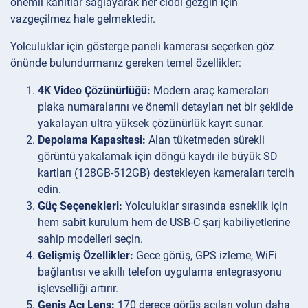
önemli kanıtlar sağlayarak her ciddi gezgin için
vazgeçilmez hale gelmektedir.
Yolculuklar için gösterge paneli kamerası seçerken göz
önünde bulundurmanız gereken temel özellikler:
4K Video Çözünürlüğü:
Modern araç kameraları
plaka numaralarını ve önemli detayları net bir şekilde
yakalayan ultra yüksek çözünürlük kayıt sunar.
Depolama Kapasitesi:
Alan tüketmeden sürekli
görüntü yakalamak için döngü kaydı ile büyük SD
kartları (128GB-512GB) destekleyen kameraları tercih
edin.
Güç Seçenekleri:
Yolculuklar sırasında esneklik için
hem sabit kurulum hem de USB-C şarj kabiliyetlerine
sahip modelleri seçin.
Gelişmiş Özellikler:
Gece görüş, GPS izleme, WiFi
bağlantısı ve akıllı telefon uygulama entegrasyonu
işlevselliği artırır.
Geniş Açı Lens:
170 derece görüş açıları yolun daha