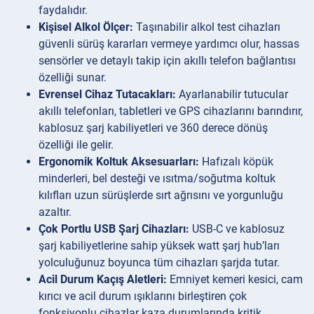
faydalıdır.
Kişisel Alkol Ölçer:
Taşınabilir alkol test cihazları
güvenli sürüş kararları vermeye yardımcı olur, hassas
sensörler ve detaylı takip için akıllı telefon bağlantısı
özelliği sunar.
Evrensel Cihaz Tutacakları:
Ayarlanabilir tutucular
akıllı telefonları, tabletleri ve GPS cihazlarını barındırır,
kablosuz şarj kabiliyetleri ve 360 derece dönüş
özelliği ile gelir.
Ergonomik Koltuk Aksesuarları:
Hafızalı köpük
minderleri, bel desteği ve ısıtma/soğutma koltuk
kılıfları uzun sürüşlerde sırt ağrısını ve yorgunluğu
azaltır.
Çok Portlu USB Şarj Cihazları:
USB-C ve kablosuz
şarj kabiliyetlerine sahip yüksek watt şarj hub’ları
yolculuğunuz boyunca tüm cihazları şarjda tutar.
Acil Durum Kaçış Aletleri:
Emniyet kemeri kesici, cam
kırıcı ve acil durum ışıklarını birleştiren çok
fonksiyonlu cihazlar kaza durumlarında kritik