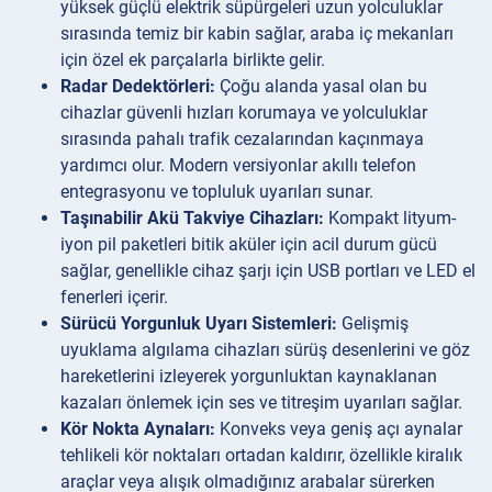
yüksek güçlü elektrik süpürgeleri uzun yolculuklar
sırasında temiz bir kabin sağlar, araba iç mekanları
için özel ek parçalarla birlikte gelir.
Radar Dedektörleri:
Çoğu alanda yasal olan bu
cihazlar güvenli hızları korumaya ve yolculuklar
sırasında pahalı trafik cezalarından kaçınmaya
yardımcı olur. Modern versiyonlar akıllı telefon
entegrasyonu ve topluluk uyarıları sunar.
Taşınabilir Akü Takviye Cihazları:
Kompakt lityum-
iyon pil paketleri bitik aküler için acil durum gücü
sağlar, genellikle cihaz şarjı için USB portları ve LED el
fenerleri içerir.
Sürücü Yorgunluk Uyarı Sistemleri:
Gelişmiş
uyuklama algılama cihazları sürüş desenlerini ve göz
hareketlerini izleyerek yorgunluktan kaynaklanan
kazaları önlemek için ses ve titreşim uyarıları sağlar.
Kör Nokta Aynaları:
Konveks veya geniş açı aynalar
tehlikeli kör noktaları ortadan kaldırır, özellikle kiralık
araçlar veya alışık olmadığınız arabalar sürerken