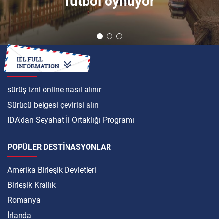
futbol oynuyor
ULUSLARARASI
sürüş izni online nasıl alınır
Sürücü belgesi çevirisi alın
IDA'dan Seyahat İi Ortaklığı Programı
POPÜLER DESTINASYONLAR
Amerika Birleşik Devletleri
Birleşik Krallık
Romanya
İrlanda