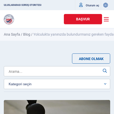
Oturum aç
ULUSLARARASI SÜRÜŞ OTORITESI
BAŞVUR
Ana Sayfa
/
Blog
/
Yolculukta yanınızda bulundurmanız gereken faydal
ABONE OLMAK