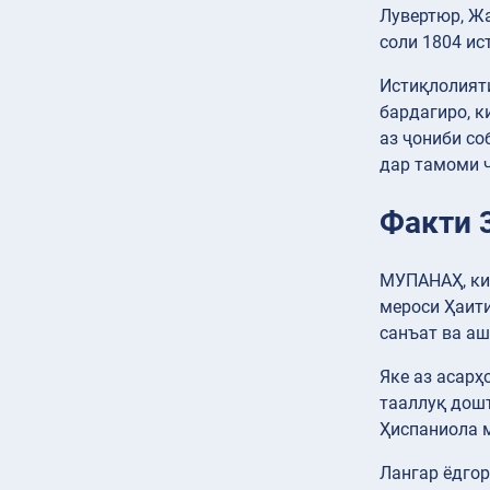
Лувертюр, Жа
соли 1804 ис
Истиқлолияти
бардагиро, к
аз ҷониби со
дар тамоми ҷ
Факти 
МУПАНАҲ, ки 
мероси Ҳаити
санъат ва аш
Яке аз асар
тааллуқ дошт
Ҳиспаниола м
Лангар ёдго