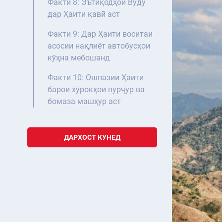
Факти 8: Эътиқодҳои Вуду
дар Ҳаити қавӣ аст
Факти 9: Дар Ҳаити воситаи
асосии нақлиёт автобусҳои
кӯҳна мебошанд
Факти 10: Ошпазии Ҳаити
барои хӯрокҳои пурҷур ва
бомаза машҳур аст
ДАРХОСТ КУНЕД