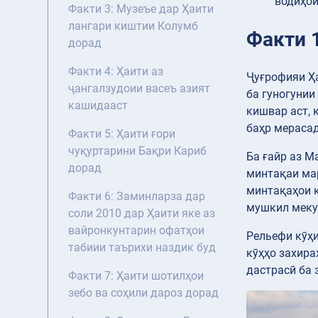
водиҳои
Факти 3: Музеъе дар Ҳаити
лангари киштии Колумб
Факти 
дорад
Факти 4: Ҳаити аз
Ҷуғрофияи Ҳа
ҷангалзудоии васеъ азият
ба гуногунии
кашидааст
кишвар аст, 
баҳр мерасад
Факти 5: Ҳаити ғори
чуқуртарини Бақри Кариб
Ба ғайр аз М
дорад
минтақаи мар
минтақаҳои к
Факти 6: Заминларза дар
мушкил меку
соли 2010 дар Ҳаити яке аз
вайронкунтарин офатҳои
Рельефи кӯҳи
табиии таърихи наздик буд
кӯҳҳо захира
дастрасӣ ба 
Факти 7: Ҳаити шотилҳои
зебо ва соҳили дароз дорад