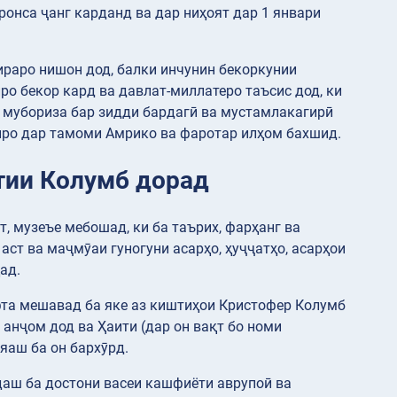
онса ҷанг карданд ва дар ниҳоят дар 1 январи
ираро нишон дод, балки инчунин бекоркунии
ро бекор кард ва давлат-миллатеро таъсис дод, ки
и мубориза бар зидди бардагӣ ва мустамлакагирӣ
иро дар тамоми Амрико ва фаротар илҳом бахшид.
тии Колумб дорад
 музеъе мебошад, ки ба таърих, фарҳанг ва
аст ва маҷмӯаи гуногуни асарҳо, ҳуҷҷатҳо, асарҳои
ад.
фта мешавад ба яке аз киштиҳои Кристофер Колумб
анҷом дод ва Ҳаити (дар он вақт бо номи
яаш ба он бархӯрд.
аш ба достони васеи кашфиёти аврупоӣ ва