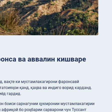
ронса ва аввалин кишваре
д, вақте ки мустамлакагирони фаронсавӣ
атсияҳои қанд, қаҳва ва индиго ворид карданд.
иёд гардид.
о он боиси сарнагунии ҳукмронии мустамлакагирии
 африқоӣ бо роҳбарии сарварони чун Туссант