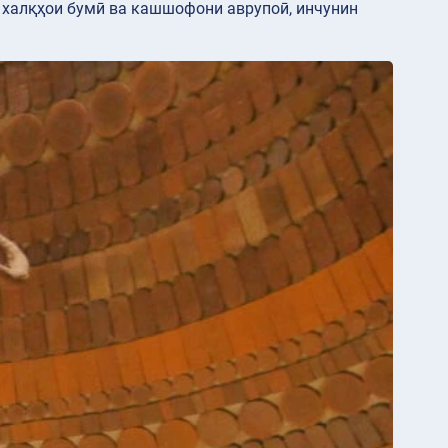
 халқҳои бумӣ ва кашшофони аврупоӣ, инчунин