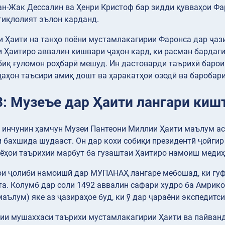
н-Жак Дессалин ва Ҳенри Кристоф бар зидди қувваҳои Фар
тиқлолият эълон карданд.
 Ҳаити на танҳо поёни мустамлакагирии Фаронса дар ҷаз
и Ҳаитиро аввалин кишвари ҷаҳон кард, ки расман бардаги
биқ ғуломон роҳбарӣ мешуд. Ин дастоварди таърихӣ баро
аҳон таъсири амиқ дошт ва ҳаракатҳои озодӣ ва баробар
3: Музеъе дар Ҳаити лангари киш
инчунин ҳамчун Музеи Пантеони Миллии Ҳаити маълум аст,
 бахшида шудааст. Он дар кохи собиқи президентӣ ҷойгир 
ёҳои таърихии марбут ба гузаштаи Ҳаитиро намоиш медиҳ
ҳои ҷолиби намоишӣ дар МУПАНАҲ лангаре мебошад, ки гу
а. Колумб дар соли 1492 аввалин сафари худро ба Амрико 
аълум) яке аз ҷазираҳое буд, ки ӯ дар ҷараёни экспедитси
рии мушаххаси таърихи мустамлакагирии Ҳаити ва пайванд