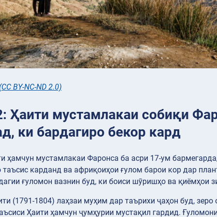
(CC BY-NC-ND 2.0)
2: Ҳаити мустамлакаи собиқи Фа
д, ки бардагиро бекор кард
и ҳамчун мустамлакаи Фаронса ба асри 17-ум бармегарда
 таъсис карданд ва африқоиҳои ғулом барои кор дар плант
агии ғуломон вазнин буд, ки боиси шӯришҳо ва қиёмҳои з
ти (1791-1804) лаҳзаи муҳим дар таърихи ҷаҳон буд, зер
аъсиси Ҳаити ҳамчун ҷумҳурии мустақил гардид. Ғуломони