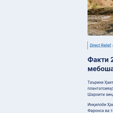
Direct Relief
,
Факти 
мебоша
Таърихи Ҳаит
плантатсияҳо
Шароити зинд
Инқилоби Ҳаи
Фаронса ва т