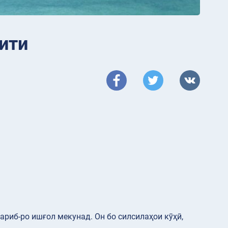
ити
ариб-ро ишғол мекунад. Он бо силсилаҳои кӯҳӣ,