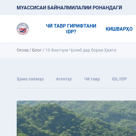
МУАССИСАИ БАЙНАЛМИЛАЛИИ РОНАНДАГӢ
ЧӢ ТАВР ГИРИФТАНИ
КИШВАРҲО
IDP?
Оғоза
/
Блог
/
10 Фактҳои Ҷолиб дар бораи Ҳаити
Ҳама паёмҳо
Агентҳо
Чӣ тавр
IDL/IDP