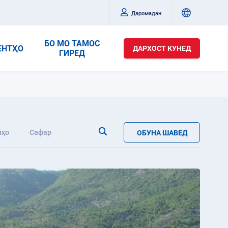
Даромадан
БО МО ТАМОС
ЕНТҲО
ДАРХОСТ КУНЕД
ГИРЕД
иҳо
Сафар
ОБУНА ШАВЕД