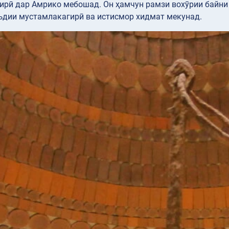
ирӣ дар Амрико мебошад. Он ҳамчун рамзи вохӯрии байни
ъдии мустамлакагирӣ ва истисмор хидмат мекунад.