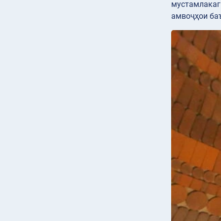
мустамлакаг
амвоҷҳои ба