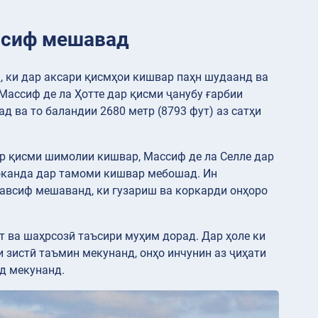
авсиф мешавад
, ки дар аксари қисмҳои кишвар паҳн шудаанд ва
Массиф де ла Ҳотте дар қисми ҷанубу ғарбии
д ва то баландии 2680 метр (8793 фут) аз сатҳи
дар қисми шимолии кишвар, Массиф де ла Селле дар
роканда дар тамоми кишвар мебошад. Ин
тавсиф мешаванд, ки гузариш ва коркарди онҳоро
т ва шаҳрсозӣ таъсири муҳим дорад. Дар ҳоле ки
и зистӣ таъмин мекунанд, онҳо инчунин аз ҷиҳати
од мекунанд.