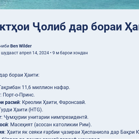
ктҳои Ҷолиб дар бораи Ҳа
ониби
Ben Wilder
шудааст апрел 14, 2024 • 9 м барои хондан
дар бораи Ҳаити:
 Тақрибан 11,6 миллион нафар.
т
: Порт-о-Принс.
ои расмӣ
: Креолии Ҳаити, Фаронсавӣ.
 Гурди Ҳаити (HTG).
т
: Ҷумҳурии унитарии нимпрезидентӣ.
осӣ
: Масеҳият (асосан католикии Рим).
ия
: Ҳаити як сеяки ғарбии ҷазираи Ҳиспаниола дар Бақри К