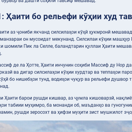
 бӯрвор ва дашти соҳилӣ тавсиф мешавад.
1: Ҳаити бо рельефи кӯҳии худ т
ити аз ҷониби якчанд силсилаҳои кӯҳӣ ҳукмронӣ мешавад
 манзараи он мусоидат мекунанд. Силсилаи кӯҳии машҳур 
ки шомили Пик ла Селле, баландтарин қуллаи Ҳаити мешава
.
ассиф де ла Ҳотте, Ҳаити инчунин соҳиби Массиф ду Нор 
казӣ ва дигар силсилаҳои кӯҳии хурдтар ва теппаҳои па
ӯҳӣ бо нишебҳои тунд, водиҳои чуқур ва рельефи душвор 
над.
и Ҳаити барои рушди кишвар, аз ҷумла кишоварзӣ, нақлиё
ҳои табиии муҳимро, ба монанди об, маъданҳо ва гуногуни
замин, рушди зеросохт ва ҳифзи муҳити зист мушкилот эҷ