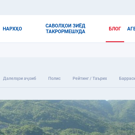
САВОЛҲОИ ЗИЁД
НАРХҲО
БЛОГ
АГ
ТАКРОРМЕШУДА
Далелҳои аҷоиб
Полис
Рейтинг / Таърих
Баррас