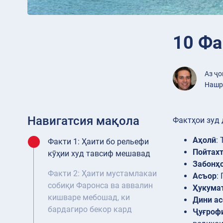
10 Фа
Аз ҷ
Нашр 
Навигатсия мақола
Фактҳои зуд 
Аҳолӣ
:
Факти 1: Ҳаити бо рельефи
Пойтах
кӯҳии худ тавсиф мешавад
Забонҳ
Факти 2: Ҳаити мустамлакаи
Асъор
:
собиқи Фаронса ва аввалин
Ҳукума
кишваре мебошад, ки
Дини ас
бардагиро бекор кард
Ҷуғроф