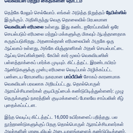
வெசுவியஸ் மற்றும் கைதிகளின் தோட்டம்
தெற்கே மேலும் செல்வோம். எங்கள் அடுத்த நிறுத்தம்
நேபிள்ஸில்
இருக்கும். அதிலிருந்து வெகு தொலைவில் பிரபலமான
வெசுவியஸ் எரிமலை
உள்ளது. இது கண்ட ஐரோப்பாவின் ஒரே
செயல்படும் எரிமலை மற்றும் மக்களுக்கு மிகவும் ஆபத்தானதாக
கருதப்படுகிறது. அதனால்தான் எரிமலையின் அருகே ஒரு
ஆய்வகம் உள்ளது, அங்கே விஞ்ஞானிகள் அதன் செயல்பாட்டை
ஆய்வு செய்கின்றனர். கேபிள் கார் மூலம் வெசுவியஸின்
பள்ளத்தாக்கைப் பார்க்க முடியும். கிட்டத்தட்ட இரண்டாயிரம்
ஆண்டுகளுக்கு முன்பு எரிமலை வெடிப்பால் அழிக்கப்பட்ட
பண்டைய ரோமானிய நகரமான
பாம்பீயின்
சோகம் காரணமாக
வெசுவியஸ் பரவலாக அறியப்பட்டது. தொல்பொருள்
ஆராய்ச்சியாளர்கள் குடியிருப்பைக் கண்டுபிடித்துள்ளனர்: முழு
தெருக்களும் நகரத்தின் குடிமக்களைப் போலவே சாம்பலின் கீழ்
புதைக்கப்பட்டன.
இந்த வெடிப்பு கிட்டத்தட்ட 16,000 உயிர்களைப் பறித்தது. பல
நூற்றாண்டுகளுக்குப் பிறகு தொல்பொருள் ஆராய்ச்சியாளர்கள்
அவர்களின் மானுடவியல் அடையாளங்களைக் கண்டுபிடித்தனர்.