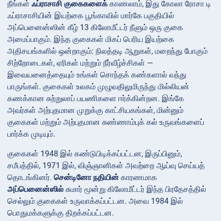
நீங்கள்
ஃப்ராசாசி குகைகளைக்
காணலாம், இது கோலா ரோசா டி
ஃப்ராசாசியின் இயற்கை பூங்காவில் மார்கே பகுதியில்
அப்பெனைன்ஸின் கீழ் 13 கிலோமீட்டர் நீளும் ஒரு குகை
அமைப்பாகும். இந்த குகைகள் மிகப் பெரிய இயற்கை
அதிசயங்களில் ஒன்றாகும்: நிலத்தடி ஆறுகள், மறைந்து போகும்
சிற்றோடைகள், ஏரிகள் மற்றும் நீர்வீழ்ச்சிகள் —
இவையனைத்தையும் உங்கள் சொந்தக் கண்களால் வந்து
பாருங்கள். குகைகள் உலகம் முழுவதிலுமிருந்து மில்லியன்
கணக்கான சுற்றுலாப் பயணிகளை ஈர்க்கின்றன. இங்கே
அவர்கள் அற்புதமான முறுக்கு காட்சியகங்கள், மின்னும்
குகைகள் மற்றும் அற்புதமான சுண்ணாம்புக் கல் உருவங்களைப்
பார்க்க முடியும்.
குகைகள் 1948 இல் கண்டுபிடிக்கப்பட்டன, இருப்பினும்,
சமீபத்தில், 1971 இல், விஞ்ஞானிகள் அவற்றை ஆய்வு செய்யத்
தொடங்கினர்.
சென்டினோ நதியின்
காரணமாக
அப்பெனைன்ஸில்
சுமார் மூன்று கிலோமீட்டர் இந்த பிரதேசத்தில்
செல்லும் குகைகள் உருவாக்கப்பட்டன. அவை 1984 இல்
பொதுமக்களுக்கு திறக்கப்பட்டன.