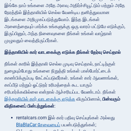
இங்கே நாம் உங்களை அதே அளவு அதிர்ச்சியூட்டும் மற்றும் அதே
நேரத்தில் இத்தாலியில் செல்ல வேண்டிய தனித்துவமான
இடங்களை அறிமுகப்படுத்துவோம். இந்த இடங்கள்
அனைத்தையும் பார்க்க உங்களுக்கு ஒரு வாரம் மட்டுமே எடுக்கும்,
இருப்பினும், அந்த நினைவுகளை நீங்கள் உங்கள் வாழ்நாள்
முழுவதும் வைத்திருப்பீர்கள்.
இத்தாலியில் கார் வாடகைக்கு எடுக்க நீங்கள் தேர்வு செய்தால்
நீங்கள் காரில் இத்தாலி செல்ல முடிவு செய்தால், நாட்டிற்குள்
நுழையும்போது உங்களை நிறுத்தி உங்கள் பாஸ்போர்ட்டைக்
காண்பிக்கும்படி கேட்கப்படுவீர்கள். உங்கள் கார் ஆவணங்கள்,
காப்பீடு மற்றும் ஓட்டுநர் உரிமத்தைக் கூட யாரும்
சரிபார்க்கவில்லை என்றால் ஆச்சரியப்பட வேண்டாம். நீங்கள்
இத்தாலியில் கார் வாடகைக்கு எடுக்க
விரும்பினால்,
பின்வரும்
விதிகளைப் பின்பற்றுங்கள்
:
rentalcars.com இல் கார் பதிவு செய்யுங்கள் அல்லது
BlaBlaCar சேவையைப்
பயன்படுத்துங்கள்;