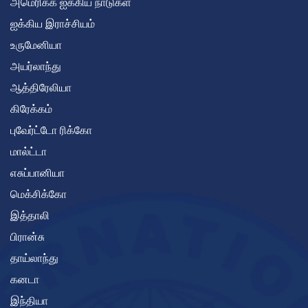
அமெரிக்க ஐக்கிய நாடுகள்
ஐக்கிய இராச்சியம்
உருமேனியா
அயர்லாந்து
ஆத்திரேலியா
கிரேக்கம்
புவேர்ட்டோ ரிக்கோ
மால்ட்டா
எசுப்பானியா
மெக்சிக்கோ
இத்தாலி
பிரான்சு
தாய்லாந்து
கனடா
இந்தியா