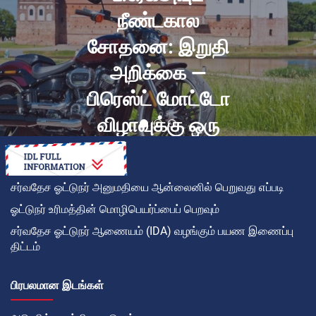
நீண்டகால
சோதனை: இறுதி
அறிக்கை —
பிரெஸ்ட் மோட்டோ
விழாவுக்கு ஒரு
பயணம்
சர்வதேச ஓட்டுநர் அனுமதியை ஆன்லைனில் பெறுவது எப்படி
ஓட்டுநர் உரிமத்தின் மொழிபெயர்ப்பைப் பெறவும்
சர்வதேச ஓட்டுநர் ஆணையம் (IDA) வழங்கும் பயண இணைப்பு
திட்டம்
பிரபலமான இடங்கள்