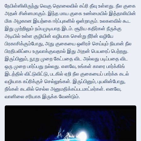
நேபிள்ஸிலிருந்து வெகு தொலைவில் கப்ரி தீவு உள்ளது. நீல குகை
அதன் சின்னமாகும். இந்த மாய குகை உண்மையில் இத்தாலியின்
மிக அழகான இயற்கை ஈர்ப்புகளில் ஒன்றாகும். உலகளவில் கூட
இது முற்றிலும் நம்பமுடியாத இடம். சூரிய கதிர்கள் நீருக்கு
அடியில் உள்ள குழியின் வழியாக சென்று நீரின் வழியே
பிரகாசிக்கும்போது, அது குகையை ஒளிரச் செய்யும் நியான் நீல
பிரதிபலிப்பை உருவாக்குவதால் இது அதன் பெயரைப் பெற்றது.
இருப்பினும், நூறு முறை கேட்பதை விட அல்லது படிப்பதை விட
ஒரு முறை பார்ப்பது நல்லது. எனவே, உங்கள் காரை பார்க்கிங்
இடத்தில் விட்டுவிட்டு, படகில் ஏறி நீல குகையைப் பார்க்க கடல்
வழியாக கப்ரிக்குச் செல்லுங்கள். இருப்பினும், புயலின்போது,
நீங்கள் கடலில் செல்ல அனுமதிக்கப்படமாட்டீர்கள். எனவே,
வானிலை சரியாக இருக்க வேண்டும்.