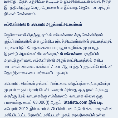
உள்ளது. இந்த பகுதியில் கட்டிடம் அனுமதிக்கப்படவில்லை. இந்த
இடத்திலிருந்து வெகு தொலைவில் இல்லாத ஜெனோவாவுக்கும்
நீங்கள் செல்லலாம்.
லம்போர்கினி & ஃபெராரி அருங்காட்சியகங்கள்
ஜெனோவாவிலிருந்து, நாம் போலோக்னாவுக்கு செல்கிறோம்.
சூப்பர்கார்களின் மிக முக்கிய உற்பத்தியாளர்களின் தாயகத்தைப்
பார்வையிடும் சோதனையை யாராலும் எதிர்க்க முடியாது.
இரண்டு அருங்காட்சியகங்களும்
போலோக்னா
பகுதியில்
அமைந்துள்ளன. லம்போர்கினி அருங்காட்சியகத்தில் அரிய
மாடல்கள் உள்ளன. கண்காட்சியை ஆராய்ந்த பிறகு, லம்போர்கினி
தொழிற்சாலையை பார்வையிட முடியும்.
ஃபெராரி ரசிகர்கள் தங்கள் நீண்டகால விருப்பத்தை நிறைவேற்ற
முடியும் — சூப்பர்கார் டெஸ்ட் டிரைவ் அல்லது ஒரு நாள் அல்லது
அதற்கு மேல் வாடகைக்கு எடுக்கலாம். வாடகை விலை ஒரு
நாளைக்கு சுமார் €3,000(!) ஆகும்.
Statista.com இன் படி
,
ஃபெராரி 2012 இல் சுமார் 5.75 பில்லியன் அமெரிக்க டாலர்களின்
மதிப்பிடப்பட்ட பிராண்ட் மதிப்புடன் முதல் தரவரிசையில் உள்ள