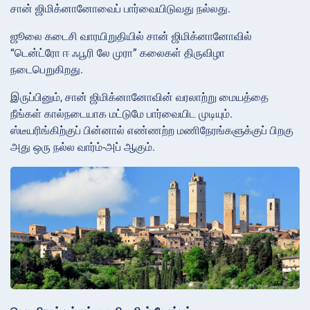
சான் ஜிமிக்னானோவைப் பார்வையிடுவது நல்லது.
ஜூலை கடைசி வாரயிறுதியில் சான் ஜிமிக்னானோவில்
“டென்ட்ரோ ஈ ஃபூரி லே முரா” கலைகள் திருவிழா
நடைபெறுகிறது.
இருப்பினும், சான் ஜிமிக்னானோவின் வரலாற்று மையத்தை
நீங்கள் கால்நடையாக மட்டுமே பார்வையிட முடியும்.
ஸ்டீயரிங்கிற்குப் பின்னால் எண்ணற்ற மணிநேரங்களுக்குப் பிறகு
அது ஒரு நல்ல வார்ம்-அப் ஆகும்.