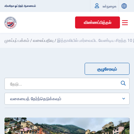
சர்வதேச ஓட்டுநர் ஆணையம்
உள்நுழைக
விண்ணப்பித்தல்
முகப்புப் பக்கம்
/
வலைப்பதிவு
/
இத்தாலியில் பார்வையிட வேண்டிய சிறந்த 10
குழுசேரவும்