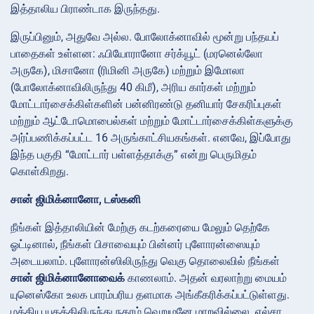
இத்தாலிய பிராண்டாக இருந்தது.
இருப்பினும், அதுவே அல்ல. போலோக்னாவில் மூன்று பந்தயப்
பாதைகள் உள்ளன: ஃபியோரானோ சர்க்யூட் (மரனெல்லோ
அருகே), மிசானோ (ரிமினி அருகே) மற்றும் இமோலா
(போலோக்னாவிலிருந்து 40 கிமீ), அரிய கார்கள் மற்றும்
மோட்டார்சைக்கிள்களின் பன்னிரண்டு தனியார் சேகரிப்புகள்
மற்றும் ஆட்டோமொபைல்கள் மற்றும் மோட்டார்சைக்கிள்களுக்கு
அர்ப்பணிக்கப்பட்ட 16 அருங்காட்சியகங்கள். எனவே, இப்போது
இந்த பகுதி “மோட்டார் பள்ளத்தாக்கு” என்று பெருமிதம்
கொள்கிறது.
சான் ஜிமிக்னானோ, டஸ்கனி
நீங்கள் இத்தாலியின் மேற்கு கடற்கரையை மேலும் தெற்கே
ஓட்டினால், நீங்கள் பிசாவையும் பின்னர் புளோரன்ஸையும்
அடையலாம். புளோரன்ஸிலிருந்து வெகு தொலைவில் நீங்கள்
சான் ஜிமிக்னானோவைக்
காணலாம். அதன் வரலாற்று மையம்
யுனெஸ்கோ உலக பாரம்பரிய தளமாக அங்கீகரிக்கப்பட்டுள்ளது.
மத்திய யுகத்திலிருந்து நகரம் வெறுமனே மாறவில்லை. எல்சா