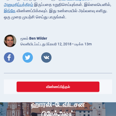
அனுமதிப்பத்திரம்
இருப்பதை உறுதிசெய்யுங்கள். இல்லையெனில்,
இங்கே
விண்ணப்பிக்கவும். இது உண்மையில் அவ்வளவு எளிது.
ஒரு முறை முயற்சி செய்து பாருங்கள்.
மூலம்
Ben Wilder
வெளியிடப்பட்டது பிப்ரவரி 12, 2018 • படிக்க 13m
விண்ணப்பித்தல்
நவம்பர் 01, 2023
ஹார்லி-டேவிட்சன்
பிரேக்அவுட்