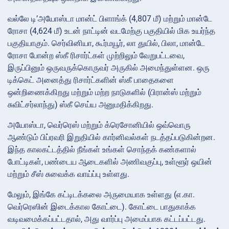
வல்லே டி’அயோஸ்டா மான்ட் பிளாங்க் (4,807 மீ) மற்றும் மான்டே
ரோசா (4,624 மீ) உடன் நாட்டின் வடமேற்கு பகுதியில் மிக உயர்ந்த
பகுதியாகும். செர்வினியா, கூர்மயூர், லா துயில், பிலா, மான்டே
ரோசா போன்ற ஸ்கீ ரிசார்ட்கள் முற்றிலும் வேறுபட்டவை,
இருப்பினும் ஒருவருக்கொருவர் அருகில் அமைந்துள்ளன. ஒரு
டிக்கெட் அனைத்து ரிசார்ட்களின் ஸ்கீ பாதைகளை
ஒன்றிணைக்கிறது மற்றும் மற்ற நாடுகளில் (பிரான்ஸ் மற்றும்
சுவிட்சர்லாந்து) ஸ்கீ செய்ய அனுமதிக்கிறது.
அயோஸ்டா, வெர்ரெஸ் மற்றும் க்ரெசோனியில் ஒவ்வொரு
ஆண்டும் பிப்ரவரி இறுதியில் கார்னிவல்கள் நடத்தப்படுகின்றன.
இந்த காலகட்டத்தில் நீங்கள் உங்கள் சொந்தக் கண்களால்
போட்டிகள், பண்டைய ஆடைகளில் அணிவகுப்பு, உள்ளூர் ஒயின்
மற்றும் சீஸ் சுவைக்க வாய்ப்பு உள்ளது.
மேலும், இங்கே கட்டிடக்கலை அருமையாக உள்ளது (எ.கா.
வெர்ரெஸின் இடைக்கால கோட்டை). கோட்டை பாதுகாக்க
வடிவமைக்கப்பட்டதால், அது வார்ப்பு அமைப்பாக கட்டப்பட்டது.