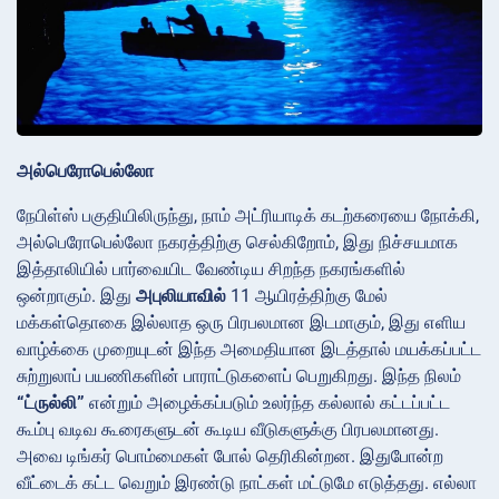
அல்பெரோபெல்லோ
நேபிள்ஸ் பகுதியிலிருந்து, நாம் அட்ரியாடிக் கடற்கரையை நோக்கி,
அல்பெரோபெல்லோ நகரத்திற்கு செல்கிறோம், இது நிச்சயமாக
இத்தாலியில் பார்வையிட வேண்டிய சிறந்த நகரங்களில்
ஒன்றாகும். இது
அபுலியாவில்
11 ஆயிரத்திற்கு மேல்
மக்கள்தொகை இல்லாத ஒரு பிரபலமான இடமாகும், இது எளிய
வாழ்க்கை முறையுடன் இந்த அமைதியான இடத்தால் மயக்கப்பட்ட
சுற்றுலாப் பயணிகளின் பாராட்டுகளைப் பெறுகிறது. இந்த நிலம்
“ட்ருல்லி”
என்றும் அழைக்கப்படும் உலர்ந்த கல்லால் கட்டப்பட்ட
கூம்பு வடிவ கூரைகளுடன் கூடிய வீடுகளுக்கு பிரபலமானது.
அவை டிங்கர் பொம்மைகள் போல் தெரிகின்றன. இதுபோன்ற
வீட்டைக் கட்ட வெறும் இரண்டு நாட்கள் மட்டுமே எடுத்தது. எல்லா