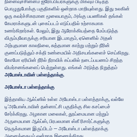
நினைவுச்சின்னம் ஐரோப்பியர்களுக்கு மிகவும் பிடித்த
பொழுதுபோக்கு பகுதிகளில் ஒன்றாக மாறியுள்ளது. இது உலகின்
ஒரு கவர்ச்சிகரமான மூலையாகும், அங்கு பயணிகள் தங்கள்
கேமராக்களுடன் புகைப்படம் எடுப்பதில் உற்சாகமாக
உணர்கிறார்கள். மேலும், இது ஆரோக்கியத்தை மேம்படுத்த
விரும்புவோருக்கு சரியான இடமாகும், ஏனெனில் அதன்
அற்புதமான காலநிலை, சுத்தமான காற்று மற்றும் நீரின்
குணப்படுத்தும் சக்தி உண்மையில் அதிசயங்களைச் செய்கிறது.
கோமோ ஏரியின் நீரில் நீராவிக் கப்பலில் நடைப்பயணம் சிறந்த
விமர்சனங்களைப் பெற்றுள்ளது. எங்கள் அடுத்த நிறுத்தம்
அயோஸ்டாவின் பள்ளத்தாக்கு
.
அயோஸ்டா பள்ளத்தாக்கு
இத்தாலிய ஆல்ப்ஸில் உள்ள அயோஸ்டா பள்ளத்தாக்கு, வல்லே
டி’அயோஸ்டாவின் தன்னாட்சி பகுதிக்கு சில கசப்பைச்
சேர்க்கிறது. அழகான மலைகள், தூய்மையான மற்றும்
அருமையான ஆல்ப்ஸ், பிரபலமான ஸ்கீ ரிசார்ட்களுக்கு
நெருக்கமான இருப்பிடம் — அயோஸ்டா பள்ளத்தாக்கு
அனைத்தையும் ஒன்றாக இணைக்கிறது.