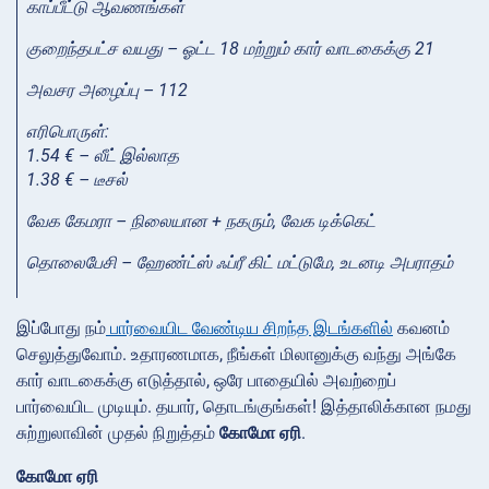
காப்பீட்டு ஆவணங்கள்
குறைந்தபட்ச வயது – ஓட்ட 18 மற்றும் கார் வாடகைக்கு 21
அவசர அழைப்பு – 112
எரிபொருள்:
1.54 € – லீட் இல்லாத
1.38 € – டீசல்
வேக கேமரா – நிலையான + நகரும்
, வேக டிக்கெட்
தொலைபேசி – ஹேண்ட்ஸ் ஃப்ரீ கிட் மட்டுமே
, உடனடி அபராதம்
இப்போது நம்
பார்வையிட வேண்டிய சிறந்த இடங்களில்
கவனம்
செலுத்துவோம். உதாரணமாக, நீங்கள் மிலானுக்கு வந்து அங்கே
கார் வாடகைக்கு எடுத்தால், ஒரே பாதையில் அவற்றைப்
பார்வையிட முடியும். தயார், தொடங்குங்கள்! இத்தாலிக்கான நமது
சுற்றுலாவின் முதல் நிறுத்தம்
கோமோ ஏரி
.
கோமோ ஏரி