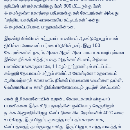
நதியின் பள்ளத்தாக்கிற்கு மேல் 300 மீட்டருக்கு மேல்
அமைந்துள்ள நகரத்தை பதினான்கு கல் கோபுரங்கள் அல்லது
“மத்திய யுகத்தின் வானளாவிய கட்டிடங்கள்” என்று
அழைக்கப்படுபவை பாதுகாக்கின்றன.
இரண்டு மில்லியன் சுற்றுலாப் பயணிகள் ஆண்டுதோறும் சான்
ஜிமிக்னானோவைப் பார்வையிடுகின்றனர். இது 100
கோபுரங்களின் நகரம், அவை அதன் அடையாளமாக மாறியுள்ளன.
இங்கே நீங்கள் சித்திரவதை அருங்காட்சியகம், 3-நிலை
பலாஸ்ஸோ கொமுனாலே, 11 ஆம் நூற்றாண்டில் கட்டப்பட்ட
கல்லூரி தேவாலயம் மற்றும் சான்ட் அகோஸ்டினோ தேவாலயம்
ஆகியவற்றைக் காணலாம். நீங்கள் பிரபலமான வெள்ளை ஒயின்,
வெர்னாசியா டி சான் ஜிமிக்னானோவையும் முயற்சி செய்யலாம்.
சான் ஜிமிக்னானோவின் வறண்ட கோடைகாலம் சுற்றுலாப்
பயணிகளை இந்த சிறிய நகரத்தின் ஒவ்வொரு தெருவிலும்
நடக்க அனுமதிக்கிறது. வெப்பநிலை சில நேரங்களில் 40°C வரை
உயர்கிறது, இருப்பினும், குறைந்த ஈரப்பதம் காரணமாக,
வெப்பத்தைத் தாங்குவது எளிது. இருப்பினும், வசந்த காலத்தில்