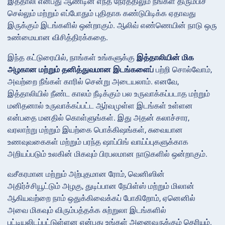
இத்தாலி என்பது ஆண்டின் எந்த நேரத்திலும் நீங்கள் திரும்பிச்
செல்லும் மற்றும் எப்போதும் புதிதாக கண்டுபிடிக்க ஏதாவது
இருக்கும் இடங்களில் ஒன்றாகும். ஆலிவ் எண்ணெயின் நாடு ஒரு
உண்மையான விசித்திரக்கதை.
இந்த கட்டுரையில், நாங்கள் உங்களுக்கு
இத்தாலியின் மிக
அழகான மற்றும் தனித்துவமான இடங்களைப்
பற்றி சொல்வோம்,
அவற்றை நீங்கள் காரில் சென்று அடையலாம். எனவே,
இத்தாலியில் நீண்ட காலம் நீடிக்கும் பல உருவாக்கப்படாத மற்றும்
மனிதனால் உருவாக்கப்பட்ட ஆர்வமுள்ள இடங்கள் உள்ளன
என்பதை மனதில் கொள்ளுங்கள். இது அதன் கலாச்சார,
வரலாற்று மற்றும் இயற்கை பொக்கிஷங்கள், சுவையான
உணவுவகைகள் மற்றும் பரந்த ஷாப்பிங் வாய்ப்புகளுக்காக
அறியப்படும் உலகின் மிகவும் பிரபலமான நாடுகளில் ஒன்றாகும்.
வசீகரமான மற்றும் அற்புதமான ரோம், வெனிஸின்
அதிர்ச்சியூட்டும் அழகு, துடிப்பான நேபிள்ஸ் மற்றும் மிலான்
ஆகியவற்றை நாம் ஒதுக்கிவைக்கப் போகிறோம், ஏனெனில்
அவை மிகவும் விரும்பத்தக்க சுற்றுலா இடங்களில்
பட்டியலிடப்பட்டுள்ளன என்பது உங்கள் அனைவருக்கும் தெரியும்.