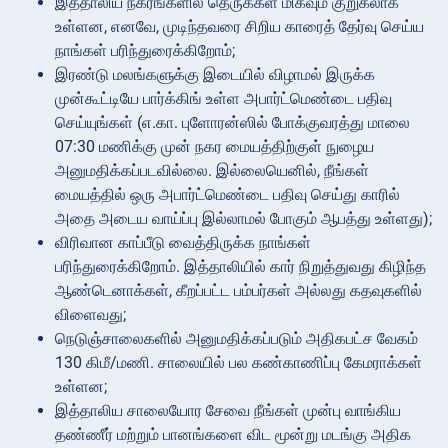
இத்தாலிய நகரங்களில் தெருக்கள் மிகவும் குறுகலாக
உள்ளன, எனவே, முடிந்தவரை சிறிய காரைத் தேர்வு செய்ய
நாங்கள் பரிந்துரைக்கிறோம்;
இரண்டு மலங்களுக்கு இடையில் விழாமல் இருக்க
முன்கூட்டியே பார்க்கிங் உள்ள அபார்ட்மெண்டை பதிவு
செய்யுங்கள் (எ.கா. புளோரன்ஸில் போக்குவரத்து மாலை
07:30 மணிக்கு முன் நகர மையத்திற்குள் நுழைய
அனுமதிக்கப்படவில்லை. இல்லையெனில், நீங்கள்
மையத்தில் ஒரு அபார்ட்மெண்டை பதிவு செய்து காரில்
அதை அடைய வாய்ப்பு இல்லாமல் போகும் ஆபத்து உள்ளது);
விரிவான காப்பீடு வைத்திருக்க நாங்கள்
பரிந்துரைக்கிறோம். இத்தாலியில் கார் நிறுத்துவது கிழிந்த
ஆண்டெனாக்கள், கீறப்பட்ட பம்பர்கள் அல்லது கதவுகளில்
விளைவது;
நெடுஞ்சாலைகளில் அனுமதிக்கப்படும் அதிகபட்ச வேகம்
130 கிமீ/மணி. சாலையில் பல கண்காணிப்பு கேமராக்கள்
உள்ளன;
இத்தாலிய சாலையோர சேவை நீங்கள் முன்பு வாங்கிய
தண்ணீர் மற்றும் பானங்களை விட மூன்று மடங்கு அதிக