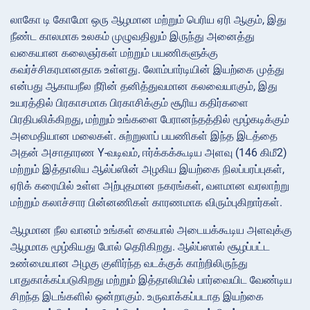
லாகோ டி கோமோ ஒரு ஆழமான மற்றும் பெரிய ஏரி ஆகும், இது
நீண்ட காலமாக உலகம் முழுவதிலும் இருந்து அனைத்து
வகையான கலைஞர்கள் மற்றும் பயணிகளுக்கு
கவர்ச்சிகரமானதாக உள்ளது. லோம்பார்டியின் இயற்கை முத்து
என்பது ஆகாயநீல நீரின் தனித்துவமான கலவையாகும், இது
உயரத்தில் பிரகாசமாக பிரகாசிக்கும் சூரிய கதிர்களை
பிரதிபலிக்கிறது, மற்றும் உங்களை பேரானந்தத்தில் மூழ்கடிக்கும்
அமைதியான மலைகள். சுற்றுலாப் பயணிகள் இந்த இடத்தை
அதன் அசாதாரண Y-வடிவம், ஈர்க்கக்கூடிய அளவு (146 கிமீ
2
)
மற்றும் இத்தாலிய ஆல்ப்ஸின் அழகிய இயற்கை நிலப்பரப்புகள்,
ஏரிக் கரையில் உள்ள அற்புதமான நகரங்கள், வளமான வரலாற்று
மற்றும் கலாச்சார பின்னணிகள் காரணமாக விரும்புகிறார்கள்.
ஆழமான நீல வானம் உங்கள் கையால் அடையக்கூடிய அளவுக்கு
ஆழமாக மூழ்கியது போல் தெரிகிறது. ஆல்ப்ஸால் சூழப்பட்ட
உண்மையான அழகு குளிர்ந்த வடக்குக் காற்றிலிருந்து
பாதுகாக்கப்படுகிறது மற்றும் இத்தாலியில் பார்வையிட வேண்டிய
சிறந்த இடங்களில் ஒன்றாகும். உருவாக்கப்படாத இயற்கை