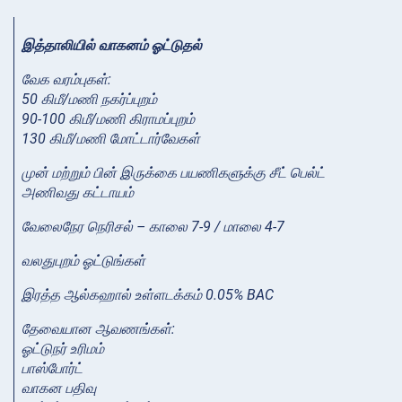
இத்தாலியில் வாகனம் ஓட்டுதல்
வேக வரம்புகள்:
50 கிமீ/மணி நகர்ப்புறம்
90-100 கிமீ/மணி கிராமப்புறம்
130 கிமீ/மணி மோட்டார்வேகள்
முன் மற்றும் பின் இருக்கை பயணிகளுக்கு சீட் பெல்ட்
அணிவது கட்டாயம்
வேலைநேர நெரிசல் – காலை 7-9 / மாலை 4-7
வலதுபுறம் ஓட்டுங்கள்
இரத்த ஆல்கஹால் உள்ளடக்கம் 0.05% BAC
தேவையான ஆவணங்கள்:
ஓட்டுநர் உரிமம்
பாஸ்போர்ட்
வாகன பதிவு