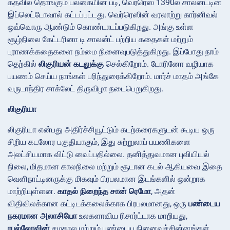
கதவில் தொங்கும் பலகையின் படி, வெர்ரெஸ் 1390ல் சாலன்ட்டின்
இப்லெட்டோவால் கட்டப்பட்டது. வெர்ரெஸின் வரலாற்று கார்னிவல்
ஒவ்வொரு ஆண்டும் கொண்டாடப்படுகிறது. அங்கு உள்ள
சூழ்நிலை கேட்டரினா டி சாலன்ட் பற்றிய கதைகள் மற்றும்
புராணக்கதைகளை நம்மை நினைவுபடுத்துகிறது. இப்போது நாம்
தெற்கில்
லிகுரியன் கடலுக்கு
செல்கிறோம். டோரினோ வழியாக
பயணம் செய்ய நாங்கள் பரிந்துரைக்கிறோம். மார்ச் மாதம் அங்கே
வருடாந்திர சாக்லேட் திருவிழா நடைபெறுகிறது.
லிகுரியா
லிகுரியா என்பது அதிர்ச்சியூட்டும் கடற்கரைகளுடன் கூடிய ஒரு
சிறிய கடலோர பகுதியாகும், இது சுற்றுலாப் பயணிகளை
அலட்சியமாக விட்டு வைப்பதில்லை. தனித்துவமான புவியியல்
நிலை, மிதமான காலநிலை மற்றும் சூடான கடல் ஆகியவை இதை
வெளிநாட்டினருக்கு மிகவும் பிரபலமான இடங்களில் ஒன்றாக
மாற்றியுள்ளன.
காதல் நிறைந்த சான் ரெமோ
, அதன்
விதிவிலக்கான கட்டிடக்கலைக்காக பிரபலமானது, ஒரு
பண்டைய
நகரமான அலாசியோ
உலகளாவிய ரிசார்ட்டாக மாறியது,
ரபல்லோவின்
சமகால மற்றும் பண்டைய நினைவுச்சின்னங்கள்,