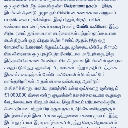
ஒரு குன்றின் மீது அமைந்துள்ள
வெர்னாஸா நகரம்
— இந்த
இடங்கள் ஆண்டு முழுவதும் மில்லியன் கணக்கான சுற்றுலாப்
பயணிகளை ஈர்க்கின்றன. இருப்பினும், லிகுரியாவின்
உண்மையான சொர்க்கம் கனவு போன்ற
போர்டோஃபினோ
. இந்த
சிறிய நகரம் தூய்மையான கடற்கரைகள் மற்றும் தூய்மையான
கடல் நீருடன் ஒரு விருது பெற்ற ரிசார்ட் ஆகும். இது ஒரு
ரோமானிய பேரரசரால் நிறுவப்பட்டது. முந்தைய மீன்பிடி கிராமம்
மிக விரைவாக ஒரு புகழ்பெற்ற ரிசார்ட்டாக மாறியுள்ளது, இது
இத்தாலியில் காண வேண்டிய மிக அழகான இடங்களில் ஒன்றாக
கருதப்படுகிறது. ஹாலிவுட் பிரபலங்கள் மற்றும் குறிப்பிடத்தக்க
இசைக்கலைஞர்கள் போர்டோஃபினோவில் ரியல் எஸ்டேட்
வாங்குகிறார்கள், அதன் விலை ஒவ்வொரு ஆண்டும்
அதிகரிக்கிறது. எனவே, நகரத்தில் உள்ள ஒவ்வொரு ஜன்னலும்
€1,000,000 விலை என்று குடிமக்கள் நகைச்சுவையாக கூறுவது
வேடிக்கையான விஷயம் அல்ல. இது மிகவும் மரியாதைக்குரிய,
அமைதியான மற்றும் பிரபுத்துவ நகரம், அங்கே மனிதனுக்கும்
இயற்கைக்கும் இடையிலான ஒற்றுமையை உணர முடியும். இந்த
இடம் துடிப்பான இரவு வாழ்க்கையிலிருந்து வெகு தொலைவில்