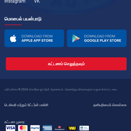
Instagram
VK
மொபைல் பயன்பாடு
கட்டணம் செலுத்தவும்
பதிப்புரிமை © 2026 சர்வதேச ஓட்டுநர் ஆணையம். அனைத்து உரிமைகளும் பாதுகாக்கப்பட்டவை
டெலிவரி மற்றும் ரிட்டர்ன் பாலிசி
தனியுரிமைக் கொள்கை
கட்டண முறை: