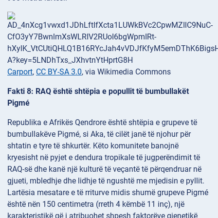
Carport
,
CC BY-SA 3.0
, via Wikimedia Commons
Fakti 8: RAQ është shtëpia e popullit të bumbullakët
Pigmé
Republika e Afrikës Qendrore është shtëpia e grupeve të
bumbullakëve Pigmé, si Aka, të cilët janë të njohur për
shtatin e tyre të shkurtër. Këto komunitete banojnë
kryesisht në pyjet e dendura tropikale të jugperëndimit të
RAQ-së dhe kanë një kulturë të veçantë të përqendruar në
gjueti, mbledhje dhe lidhje të ngushtë me mjedisin e pyllit.
Lartësia mesatare e të rriturve midis shumë grupeve Pigmé
është nën 150 centimetra (rreth 4 këmbë 11 inç), një
karakteristikë që i atribuohet shpesh faktorëve gjenetikë