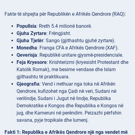
Fakte të shpejta për Republikën e Afrikës Qendrore (RAQ):
Popullsia
: Rreth 5.4 milionë banorë.
Gjuha Zyrtare
: Frëngjisht.
Gjuha Tjetër
: Sango (gjithashtu gjuhë zyrtare).
Monedha
: Franga CFA e Afrikës Qendrore (XAF).
Qeverisja
: Republikë unitare gjysmë-presidenciale.
Feja Kryesore
: Krishterizmi (kryesisht Protestant dhe
Katolik Romak), me besime vendase dhe Islam
gjithashtu të praktikuara.
Gjeografia
: Vend i rrethuar nga toka në Afrikën
Qendrore, kufizohet nga Çadi në veri, Sudani në
verilindje, Sudani i Jugut në lindje, Republika
Demokratike e Kongos dhe Republika e Kongos në
jug, dhe Kameruni në perëndim. Peizazhi përfshin
savana, pyje tropikale dhe lumenj.
Fakti 1: Republika e Afrikës Qendrore një nga vendet më