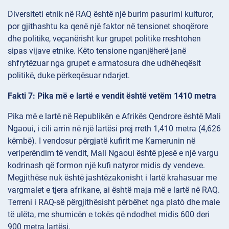
Diversiteti etnik në RAQ është një burim pasurimi kulturor,
por gjithashtu ka qenë një faktor në tensionet shoqërore
dhe politike, veçanërisht kur grupet politike rreshtohen
sipas vijave etnike. Këto tensione nganjëherë janë
shfrytëzuar nga grupet e armatosura dhe udhëheqësit
politikë, duke përkeqësuar ndarjet.
Fakti 7: Pika më e lartë e vendit është vetëm 1410 metra
Pika më e lartë në Republikën e Afrikës Qendrore është Mali
Ngaoui, i cili arrin në një lartësi prej rreth 1,410 metra (4,626
këmbë). I vendosur përgjatë kufirit me Kamerunin në
veriperëndim të vendit, Mali Ngaoui është pjesë e një vargu
kodrinash që formon një kufi natyror midis dy vendeve.
Megjithëse nuk është jashtëzakonisht i lartë krahasuar me
vargmalet e tjera afrikane, ai është maja më e lartë në RAQ.
Terreni i RAQ-së përgjithësisht përbëhet nga platò dhe male
të ulëta, me shumicën e tokës që ndodhet midis 600 deri
900 metra lartësi.