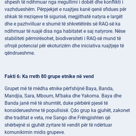
shpesh të ndihmuar nga rregullimi i dobët dhe konflikti i
vazhdueshëm. Përpjekjet e ruajtjes kanë qenë sfidues për
shkak të rreziqeve të sigurisë, megjithatë natyra e largët
dhe e pazhvilluar e shumë të shkretëtirës së RAQ-së ka
ndihmuar të ruajë disa nga habitatet e saj natyrore. Nëse
stabiliteti përmirësohet, biodiversiteti i RAQ-së mund të
ofrojë potencial për ekoturizëm dhe iniciativa ruajtjeje të
qëndrueshme.
Fakti 6: Ka rreth 80 grupe etnike në vend
Grupet më të mëdha etnike përfshijnë Baya, Banda,
Mandjia, Sara, Mboum, M’baka dhe Yakoma. Baya dhe
Banda janë më të shumtët, duke përbërë pjesë të
konsiderueshme të popullsisë. Çdo grup ka gjuhët, zakonet
dhe traditat e veta, me Sango dhe Frëngjishten që
shërbejnë si gjuhët zyrtare të vendit për të ndërtuar
komunikimin midis grupeve.