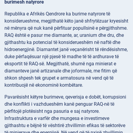
burimesh natyrore
Republika e Afrikës Qendrore ka burime natyrore të
konsiderueshme, megjithatë këto janë shfrytëzuar kryesisht
në mënyra që nuk kanë përfituar popullsinë e përgjithshme.
RAQ është e pasur me diamante, ar, uranium dhe dru, dhe
gjithashtu ka potencial të konsiderueshëm në naftë dhe
hidroenergjinë. Diamantet janë veçanërisht të rëndësishme,
duke përfaqësuar një pjesë të madhe të të ardhurave të
eksportit të RAQ-së. Megjithatë, shumë nga minierat e
diamanteve janë artizanale dhe joformale, me fitim që
shkon shpesh tek grupet e armatosura në vend që të
kontribuojë në ekonominë kombëtare.
Pavarësisht këtyre burimeve, qeverisja e dobët, korrupsioni
dhe konflikti i vazhdueshëm kanë penguar RAQ-në të
përfitojë plotësisht nga pasuria e saj natyrore.
Infrastruktura e varfër dhe mungesa e investimeve
gjithashtu e bëjnë të vështirë zhvillimin efikas të sektorëve
të minierave dhe energjisë. Në vend që të nxisë zhvillimin,