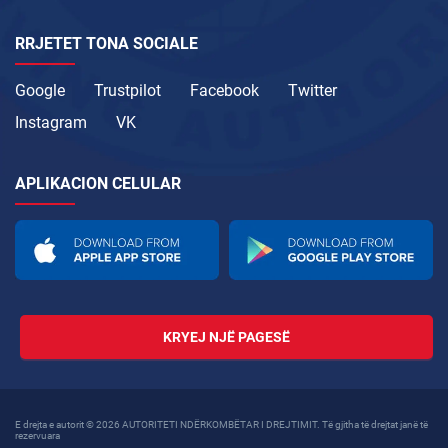
RRJETET TONA SOCIALE
Google
Trustpilot
Facebook
Twitter
Instagram
VK
APLIKACION CELULAR
KRYEJ NJË PAGESË
E drejta e autorit © 2026 AUTORITETI NDËRKOMBËTAR I DREJTIMIT. Të gjitha të drejtat janë të
rezervuara