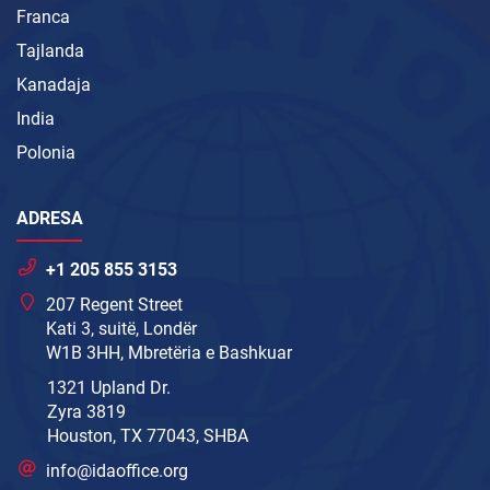
Franca
Tajlanda
Kanadaja
India
Polonia
ADRESA
+1 205 855 3153
207 Regent Street
Kati 3, suitë, Londër
W1B 3HH, Mbretëria e Bashkuar
1321 Upland Dr.
Zyra 3819
Houston, TX 77043, SHBA
info@idaoffice.org