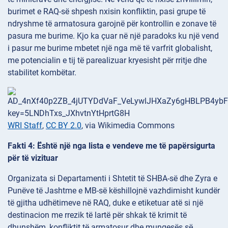
burimet e RAQ-së shpesh nxisin konfliktin, pasi grupe të
ndryshme të armatosura garojnë për kontrollin e zonave të
pasura me burime. Kjo ka çuar në një paradoks ku një vend
i pasur me burime mbetet një nga më të varfrit globalisht,
me potencialin e tij të parealizuar kryesisht për rritje dhe
stabilitet kombëtar.
WRI Staff
,
CC BY 2.0
, via Wikimedia Commons
Fakti 4: Është një nga lista e vendeve me të papërsigurta
për të vizituar
Organizata si Departamenti i Shtetit të SHBA-së dhe Zyra e
Punëve të Jashtme e MB-së këshillojnë vazhdimisht kundër
të gjitha udhëtimeve në RAQ, duke e etiketuar atë si një
destinacion me rrezik të lartë për shkak të krimit të
dhunshëm, konfliktit të armatosur dhe mungesës së