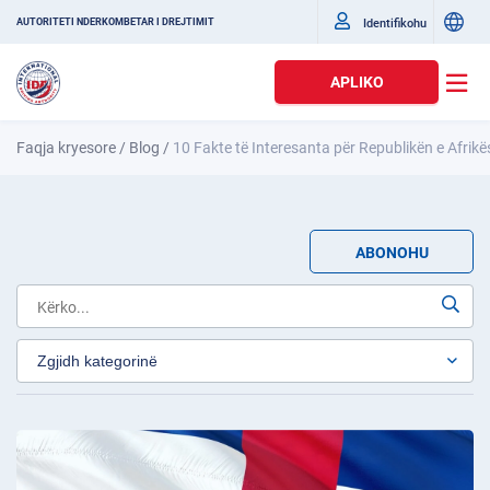
Identifikohu
AUTORITETI NDËRKOMBËTAR I DREJTIMIT
APLIKO
Faqja kryesore
/
Blog
/
10 Fakte të Interesanta për Republikën e Afrik
ABONOHU