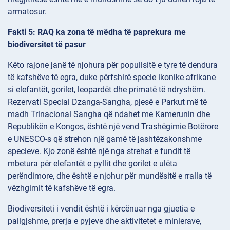
armatosur.
Fakti 5: RAQ ka zona të mëdha të paprekura me
biodiversitet të pasur
Këto rajone janë të njohura për popullsitë e tyre të dendura
të kafshëve të egra, duke përfshirë specie ikonike afrikane
si elefantët, gorilet, leopardët dhe primatë të ndryshëm.
Rezervati Special Dzanga-Sangha, pjesë e Parkut më të
madh Trinacional Sangha që ndahet me Kamerunin dhe
Republikën e Kongos, është një vend Trashëgimie Botërore
e UNESCO-s që strehon një gamë të jashtëzakonshme
specieve. Kjo zonë është një nga strehat e fundit të
mbetura për elefantët e pyllit dhe gorilet e ulëta
perëndimore, dhe është e njohur për mundësitë e rralla të
vëzhgimit të kafshëve të egra.
Biodiversiteti i vendit është i kërcënuar nga gjuetia e
paligjshme, prerja e pyjeve dhe aktivitetet e minierave,