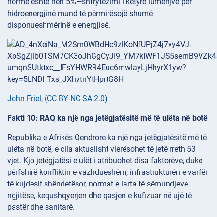
normë është nën 5%—shfrytëzimi i këtyre lumenjve për
hidroenergjinë mund të përmirësojë shumë
disponueshmërinë e energjisë.
John Friel
,
(CC BY-NC-SA 2.0)
Fakti 10: RAQ ka një nga jetëgjatësitë më të ulëta në botë
Republika e Afrikës Qendrore ka një nga jetëgjatësitë më të
ulëta në botë, e cila aktualisht vlerësohet të jetë rreth 53
vjet. Kjo jetëgjatësi e ulët i atribuohet disa faktorëve, duke
përfshirë konfliktin e vazhdueshëm, infrastrukturën e varfër
të kujdesit shëndetësor, normat e larta të sëmundjeve
ngjitëse, kequshqyerjen dhe qasjen e kufizuar në ujë të
pastër dhe sanitarë.