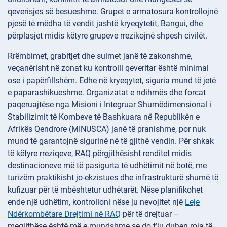
qeverisjes së besueshme. Grupet e armatosura kontrollojnë
pjesë të mëdha të vendit jashtë kryeqytetit, Bangui, dhe
përplasjet midis këtyre grupeve rrezikojnë shpesh civilët.
Rrëmbimet, grabitjet dhe sulmet janë të zakonshme,
veçanërisht në zonat ku kontrolli qeveritar është minimal
ose i papërfillshëm. Edhe në kryeqytet, siguria mund të jetë
e paparashikueshme. Organizatat e ndihmës dhe forcat
paqeruajtëse nga Misioni i Integruar Shumëdimensional i
Stabilizimit të Kombeve të Bashkuara në Republikën e
Afrikës Qendrore (MINUSCA) janë të pranishme, por nuk
mund të garantojnë sigurinë në të gjithë vendin. Për shkak
të këtyre rreziqeve, RAQ përgjithësisht renditet midis
destinacioneve më të pasigurta të udhëtimit në botë, me
turizëm praktikisht jo-ekzistues dhe infrastrukturë shumë të
kufizuar për të mbështetur udhëtarët. Nëse planifikohet
ende një udhëtim, kontrolloni nëse ju nevojitet një
Leje
Ndërkombëtare Drejtimi në RAQ
për të drejtuar –
megjithëse është më e mundshme se do t’ju duhen roja të