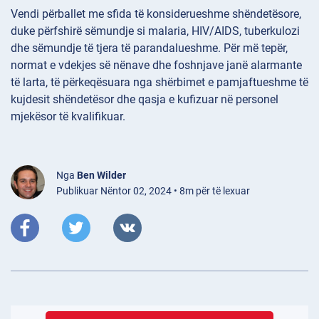
Vendi përballet me sfida të konsiderueshme shëndetësore,
duke përfshirë sëmundje si malaria, HIV/AIDS, tuberkulozi
dhe sëmundje të tjera të parandalueshme. Për më tepër,
normat e vdekjes së nënave dhe foshnjave janë alarmante
të larta, të përkeqësuara nga shërbimet e pamjaftueshme të
kujdesit shëndetësor dhe qasja e kufizuar në personel
mjekësor të kvalifikuar.
Nga
Ben Wilder
Publikuar Nëntor 02, 2024 • 8m për të lexuar