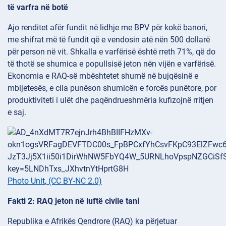
të varfra në botë
Ajo renditet afër fundit në lidhje me BPV për kokë banori,
me shifrat më të fundit që e vendosin atë nën 500 dollarë
për person në vit. Shkalla e varfërisë është rreth 71%, që do
të thotë se shumica e popullsisë jeton nën vijën e varfërisë.
Ekonomia e RAQ-së mbështetet shumë në bujqësinë e
mbijetesës, e cila punëson shumicën e forcës punëtore, por
produktiviteti i ulët dhe paqëndrueshmëria kufizojnë rritjen
e saj.
Photo Unit
,
(CC BY-NC 2.0)
Fakti 2: RAQ jeton në luftë civile tani
Republika e Afrikës Qendrore (RAQ) ka përjetuar