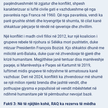
paqëndrueshmëri të zgjatur dhe konflikt, shpesh
karakterizuar si luftë civile gati e vazhdueshme që nga
pavarësia nga Franca në 1960. Që nga pavarësia, vendi ka
parë grushte shteti dhe kryengritje të shumta, të cilat kanë
shkaktuar përçarje të rëndë në qeverisje dhe zhvillim.
Një konflikt i madh civil filloi në 2012, kur një koalicion i
grupeve rebele të njohura si Séléka mori pushtetin, duke
rrëzuar Presidentin François Bozizé. Kjo shkaktoi dhunë me
milicitë anti-Balaka, duke çuar në zhvendosje të gjerë dhe
krizë humanitare. Megjithëse janë tentuar disa marrëveshje
paqeje, si Marrëveshja e Paqes së Kartumit të 2019,
luftimet midis grupeve të ndryshme të armatosura kanë
vazhduar. Deri në 2024, konflikti ka zhvendosur më shumë
se një milion njerëz brenda dhe jashtë vendit, dhe
pothuajse gjysma e popullsisë së vendit mbështetet në
ndihmë humanitare për të përmbushur nevojat bazë.
Fakti 3: Në të njëjtën kohë, RAQ ka rezerva të mëdha