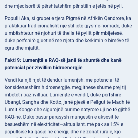
dhe mjedisorë të përshtatshëm për stilin e jetës në pyll.
Populli Aka, si grupet e tjera Pigmé në Afrikën Qendrore, ka
praktikuar tradicionalisht një stil jete gjysmë-nomadë, duke
u mbështetur në njohuri të thella të pyllit për mbijetesë,
duke përfshirë gjuetinë me rrjeta dhe kërkimin e bimëve të
egra dhe mjaltit.
Fakti 9: Lumenjtë e RAQ-së janë të shumtë dhe kanë
potencial për zhvillim hidroenergjie
Vendi ka një rrjet të dendur lumenjsh, me potencial të
konsiderueshëm hidroenergjie, megjithëse shumë prej tij
mbetet i pazhvilluar. Lumenjtë e vendit, duke përfshirë
Ubangi, Sangha dhe Kotto, janë pjesë e Pellgut të Madh të
Lumit Kongo dhe sigurojnë burime natyrore uji në të gjithë
RAQ-në. Duke pasur parasysh mungesën e aksesit të
besueshëm në elektricitet—aktualisht, më pak se 15% e
popullsisë ka qasje në energji, dhe në zonat rurale, kjo