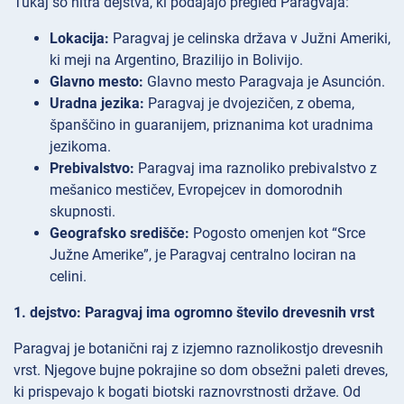
Tukaj so hitra dejstva, ki podajajo pregled Paragvaja:
Lokacija:
Paragvaj je celinska država v Južni Ameriki,
ki meji na Argentino, Brazilijo in Bolivijo.
Glavno mesto:
Glavno mesto Paragvaja je Asunción.
Uradna jezika:
Paragvaj je dvojezičen, z obema,
španščino in guaranijem, priznanima kot uradnima
jezikoma.
Prebivalstvo:
Paragvaj ima raznoliko prebivalstvo z
mešanico mestičev, Evropejcev in domorodnih
skupnosti.
Geografsko središče:
Pogosto omenjen kot “Srce
Južne Amerike”, je Paragvaj centralno lociran na
celini.
1. dejstvo: Paragvaj ima ogromno število drevesnih vrst
Paragvaj je botanični raj z izjemno raznolikostjo drevesnih
vrst. Njegove bujne pokrajine so dom obsežni paleti dreves,
ki prispevajo k bogati biotski raznovrstnosti države. Od