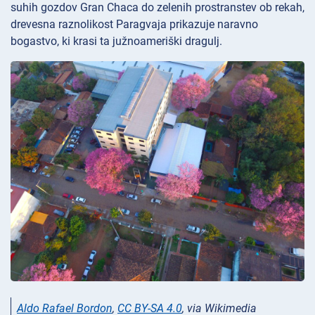
suhih gozdov Gran Chaca do zelenih prostranstev ob rekah,
drevesna raznolikost Paragvaja prikazuje naravno
bogastvo, ki krasi ta južnoameriški dragulj.
Aldo Rafael Bordon
,
CC BY-SA 4.0
, via Wikimedia