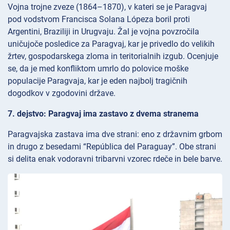
Vojna trojne zveze (1864–1870), v kateri se je Paragvaj
pod vodstvom Francisca Solana Lópeza boril proti
Argentini, Braziliji in Urugvaju. Žal je vojna povzročila
uničujoče posledice za Paragvaj, kar je privedlo do velikih
žrtev, gospodarskega zloma in teritorialnih izgub. Ocenjuje
se, da je med konfliktom umrlo do polovice moške
populacije Paragvaja, kar je eden najbolj tragičnih
dogodkov v zgodovini države.
7. dejstvo: Paragvaj ima zastavo z dvema stranema
Paragvajska zastava ima dve strani: eno z državnim grbom
in drugo z besedami “República del Paraguay”. Obe strani
si delita enak vodoravni tribarvni vzorec rdeče in bele barve.