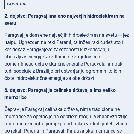
Common
2. dejstvo: Paragvaj ima eno največjih hidroelektrarn na
svetu
Paragvaj je dom ene največjih hidroelektrarn na svetu — jez
Itaipu. Ugnezden na reki Paraná, ta inženirski čudež stoji
kot dokaz Paragvajeve zavezanosti k izkoriščanju
obnovljive energije. Jez Itaipu ne zagotavlja le
pomembnega dela električne energije Paragvaja, ampak
tudi sodeluje z Brazilijo pri ustvarjanju ogromnih količin
čiste, hidroelektrične energije za obe državi.
3. dejstvo: Paragvaj je celinska država, a ima veliko
mornarico
Čeprav je Paragvaj celinska država, nima tradicionalne
mornarice za operacije na odprtem morju. Vendar vzdržuje
mornarico za patruljiranje po celinskih vodnih poteh, zlasti
po rekah Paraná in Paragvaj. Paragvajska mornarica se