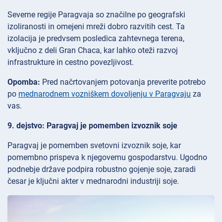
Severne regije Paragvaja so značilne po geografski
izoliranosti in omejeni mreži dobro razvitih cest. Ta
izolacija je predvsem posledica zahtevnega terena,
vključno z deli Gran Chaca, kar lahko oteži razvoj
infrastrukture in cestno povezljivost.
Opomba:
Pred načrtovanjem potovanja preverite potrebo
po
mednarodnem vozniškem dovoljenju v Paragvaju
za
vas.
9. dejstvo: Paragvaj je pomemben izvoznik soje
Paragvaj je pomemben svetovni izvoznik soje, kar
pomembno prispeva k njegovemu gospodarstvu. Ugodno
podnebje države podpira robustno gojenje soje, zaradi
česar je ključni akter v mednarodni industriji soje.