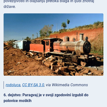
povezljivosti in olajšanju pretoka blaga in ljudi znotraj
države.
rodoluca
,
CC BY-SA 3.0
, via Wikimedia Commons
6. dejstvo: Paragvaj je v svoji zgodovini izgubil do
polovice moških