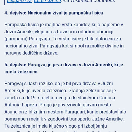
Leopard123
,
CC BY-SA 4.0
, via Wikimedia Commons
4. dejstvo: Nacionalna žival je pampaška lisica
Pampaška lisica je majhna vrsta kanidov, ki jo najdemo v
Južni Ameriki, vključno s travišči in odprtimi območji
(pampami) Paragvaja. Ta vrsta lisice je bila določena za
nacionalno žival Paragvaja kot simbol raznolike divjine in
naravne dediščine države.
5. dejstvo: Paragvaj je prva država v Južni Ameriki, ki je
imela železnico
Paragvaj si lasti razliko, da je bil prva država v Južni
Ameriki, ki je uvedla železnico. Gradnja železnice se je
začela sredi 19. stoletja med predsedništvom Carlosa
Antonia Lópeza. Proga je povezovala glavno mesto
Asunción z bližnjim mestom Paraguarí, kar je predstavljalo
pomemben mejnik v zgodovini transporta Južne Amerike.
Ta železnica je imela ključno vlogo pri izboljšanju