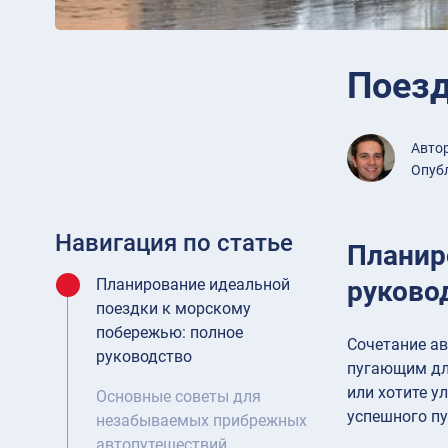
Поезд
Авто
Опубл
Навигация по статье
Планир
руково
Планирование идеальной
поездки к морскому
побережью: полное
Сочетание ав
руководство
пугающим для
или хотите у
Основные советы для
успешного п
незабываемых прибрежных
автопутешествий