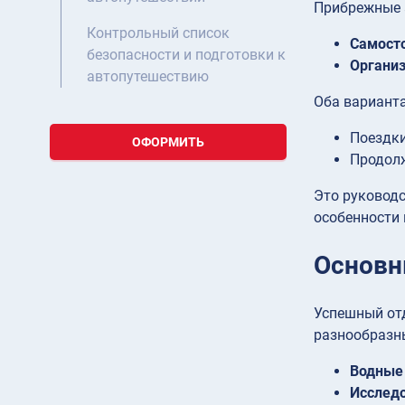
Прибрежные а
Контрольный список
Самосто
безопасности и подготовки к
Органи
автопутешествию
Оба вариант
Поездки
ОФОРМИТЬ
Продол
Это руководс
особенности 
Основн
Успешный от
разнообразн
Водные 
Исследо