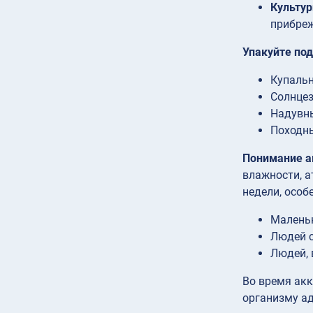
Культур
прибре
Упакуйте по
Купальн
Солнцез
Надувны
Походны
Понимание а
влажности, а
недели, особ
Маленьк
Людей с
Людей, 
Во время акк
организму а