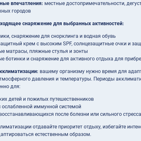
ные впечатления:
местные достопримечательности, дегус
жных городов
дходящее снаряжение для выбранных активностей:
ики, снаряжение для снорклинга и водная обувь
ащитный крем с высоким SPF, солнцезащитные очки и за
е матрасы, пляжные стулья и зонты
е ботинки и снаряжение для активного отдыха для прибр
кклиматизации:
вашему организму нужно время для адап
тмосферного давления и температуры. Периоды акклимати
енно для:
их детей и пожилых путешественников
 ослабленной иммунной системой
восстанавливающихся после болезни или сильного стресс
лиматизации отдавайте приоритет отдыху, избегайте инте
даптироваться естественным образом.