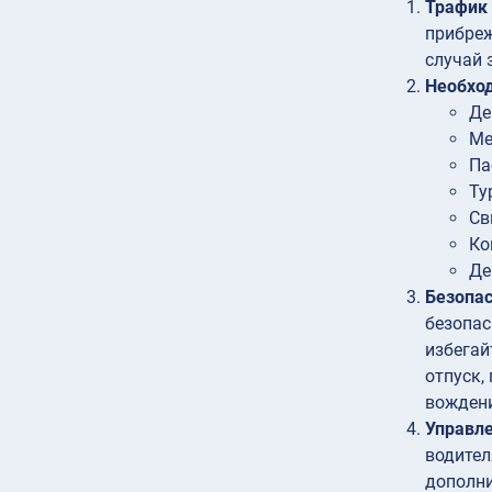
Трафик
прибреж
случай 
Необхо
Де
Ме
Па
Ту
Св
Ко
Де
Безопас
безопас
избегай
отпуск,
вождени
Управле
водител
дополни