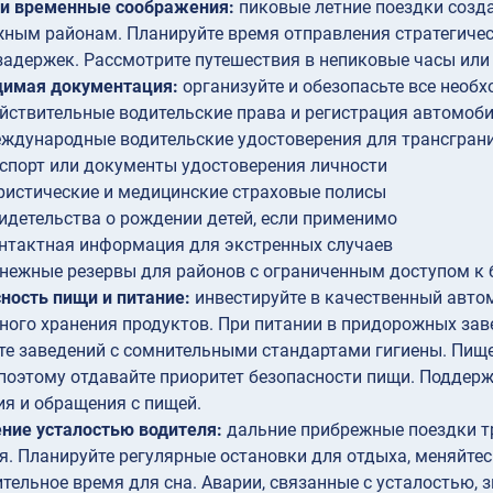
 и временные соображения:
пиковые летние поездки созд
ным районам. Планируйте время отправления стратегичес
задержек. Рассмотрите путешествия в непиковые часы или
димая документация:
организуйте и обезопасьте все необ
йствительные водительские права и регистрация автомоб
ждународные водительские удостоверения для трансгран
спорт или документы удостоверения личности
ристические и медицинские страховые полисы
идетельства о рождении детей, если применимо
нтактная информация для экстренных случаев
нежные резервы для районов с ограниченным доступом к
ность пищи и питание:
инвестируйте в качественный авто
ного хранения продуктов. При питании в придорожных зав
те заведений с сомнительными стандартами гигиены. Пищ
 поэтому отдавайте приоритет безопасности пищи. Поддерж
я и обращения с пищей.
ние усталостью водителя:
дальние прибрежные поездки т
я. Планируйте регулярные остановки для отдыха, меняйте
тельное время для сна. Аварии, связанные с усталостью, 