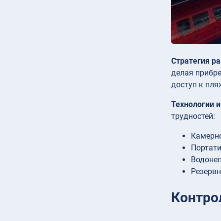
Стратегия р
делая прибре
доступ к пля
Технологии 
трудностей:
Камерно
Портати
Водоне
Резервн
Контро