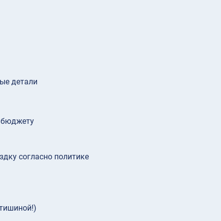
ые детали
и бюджету
здку согласно политике
тишиной!)