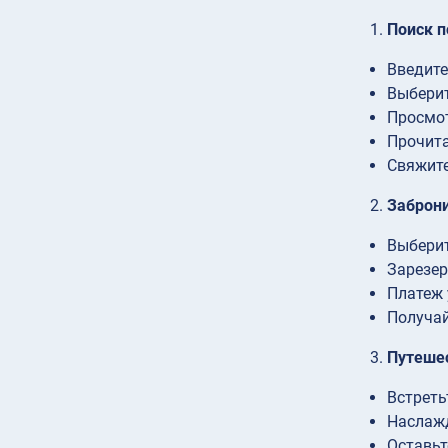
Поиск п
Введите
Выберит
Просмот
Прочита
Свяжите
Заброн
Выберит
Зарезер
Платеж 
Получай
Путешес
Встреть
Наслажд
Оставьт