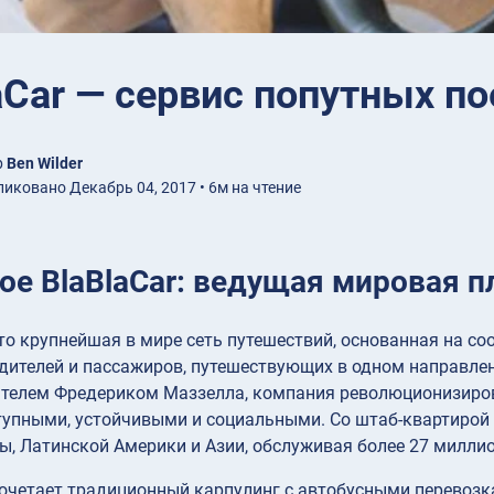
aCar — сервис попутных п
р
Ben Wilder
иковано Декабрь 04, 2017 • 6м на чтение
кое BlaBlaCar: ведущая мировая 
это крупнейшая в мире сеть путешествий, основанная на со
дителей и пассажиров, путешествующих в одном направлен
телем Фредериком Маззелла, компания революционизирова
тупными, устойчивыми и социальными. Со штаб-квартирой в
ы, Латинской Америки и Азии, обслуживая более 27 милли
четает традиционный карпулинг с автобусными перевозками