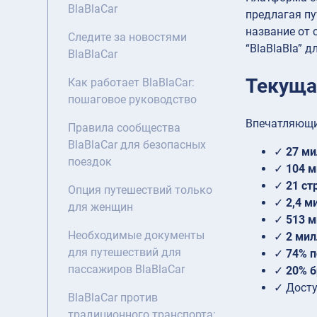
BlaBlaCar
предлагая пу
название от 
Следите за новостями
“BlaBlaBla” 
BlaBlaCar
Текущая
Как работает BlaBlaCar:
пошаговое руководство
Впечатляющий
Правила сообщества
BlaBlaCar для безопасных
✓
27 ми
поездок
✓
104 м
✓
21 ст
Опция путешествий только
✓
2,4 м
для женщин
✓
513 м
Необходимые документы
✓
2 мил
для путешествий для
✓
74% п
пассажиров BlaBlaCar
✓
20% 
✓ Дост
BlaBlaCar против
традиционного транспорта: