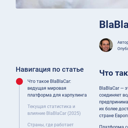
BlaBl
Авто
Опубл
Навигация по статье
Что та
Что такое BlaBlaCar:
BlaBlaCar — 
ведущая мировая
соединяет во
платформа для карпулинга
предпринима
Текущая статистика и
их более дос
влияние BlaBlaCar (2025)
стране Европ
Страны, где работает
Платформа со