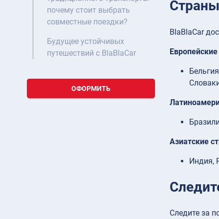
Страны,
почему стоит выбрать
совместные поездки?
BlaBlaCar до
Будущее устойчивых
Европейские
путешествий с BlaBlaCar
Бельгия
Словаки
ОФОРМИТЬ
Латиноамери
Бразили
Азиатские с
Индия, 
Следите
Следите за п