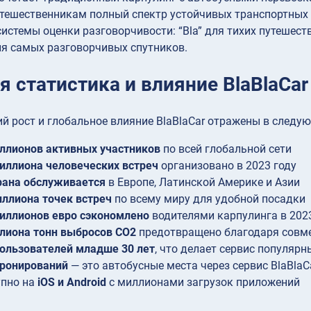
тешественникам полный спектр устойчивых транспортных 
системы оценки разговорчивости: “Bla” для тихих путешестве
для самых разговорчивых спутников.
 статистика и влияние BlaBlaCar
 рост и глобальное влияние BlaBlaCar отражены в следу
ллионов активных участников
по всей глобальной сети
иллиона человеческих встреч
организовано в 2023 году
рана обслуживается
в Европе, Латинской Америке и Азии
иллиона точек встреч
по всему миру для удобной посадки
иллионов евро сэкономлено
водителями карпулинга в 202
лиона тонн выбросов CO2
предотвращено благодаря совм
ользователей младше 30 лет
, что делает сервис популяр
бронирований
— это автобусные места через сервис BlaBlaC
упно на
iOS и Android
с миллионами загрузок приложений