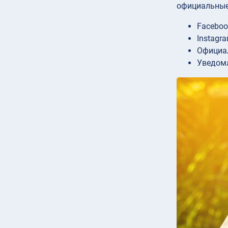
официальные
Faceboo
Instagr
Официал
Уведомл