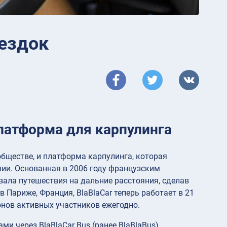
оездок
платформа для карпулинга
обществе, и платформа карпулинга, которая
ии. Основанная в 2006 году французским
ла путешествия на дальние расстояния, сделав
 Париже, Франция, BlaBlaCar теперь работает в 21
онов активных участников ежегодно.
 через BlaBlaCar Bus (ранее BlaBlaBus),