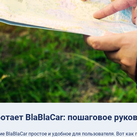
отает BlaBlaCar: пошаговое руко
е BlaBlaCar простое и удобное для пользователя. Вот как