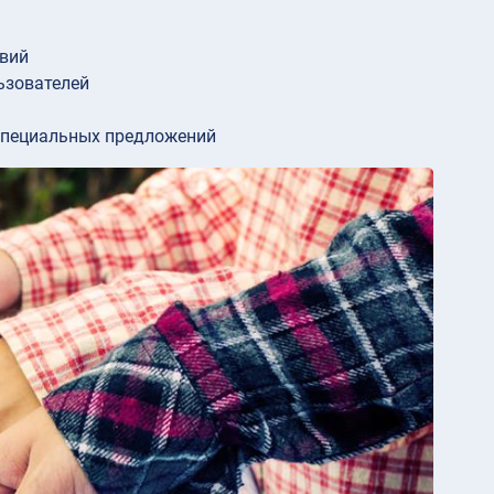
твий
льзователей
специальных предложений