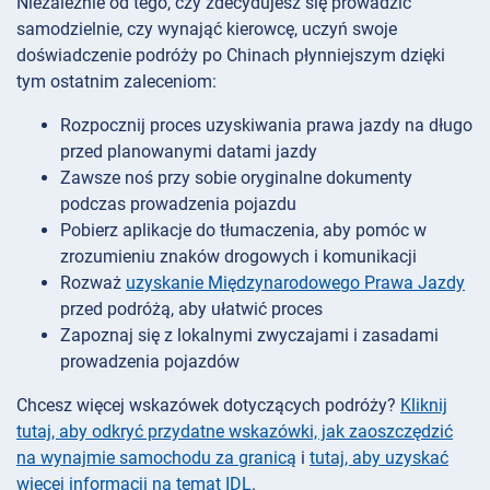
Niezależnie od tego, czy zdecydujesz się prowadzić
samodzielnie, czy wynająć kierowcę, uczyń swoje
doświadczenie podróży po Chinach płynniejszym dzięki
tym ostatnim zaleceniom:
Rozpocznij proces uzyskiwania prawa jazdy na długo
przed planowanymi datami jazdy
Zawsze noś przy sobie oryginalne dokumenty
podczas prowadzenia pojazdu
Pobierz aplikacje do tłumaczenia, aby pomóc w
zrozumieniu znaków drogowych i komunikacji
Rozważ
uzyskanie Międzynarodowego Prawa Jazdy
przed podróżą, aby ułatwić proces
Zapoznaj się z lokalnymi zwyczajami i zasadami
prowadzenia pojazdów
Chcesz więcej wskazówek dotyczących podróży?
Kliknij
tutaj, aby odkryć przydatne wskazówki, jak zaoszczędzić
na wynajmie samochodu za granicą
i
tutaj, aby uzyskać
więcej informacji na temat IDL
.