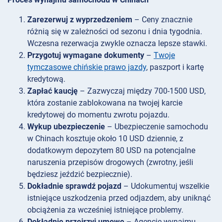
Zarezerwuj z wyprzedzeniem
– Ceny znacznie
różnią się w zależności od sezonu i dnia tygodnia.
Wczesna rezerwacja zwykle oznacza lepsze stawki.
Przygotuj wymagane dokumenty
–
Twoje
tymczasowe chińskie prawo jazdy
, paszport i kartę
kredytową.
Zapłać kaucję
– Zazwyczaj między 700-1500 USD,
która zostanie zablokowana na twojej karcie
kredytowej do momentu zwrotu pojazdu.
Wykup ubezpieczenie
– Ubezpieczenie samochodu
w Chinach kosztuje około 10 USD dziennie, z
dodatkowym depozytem 80 USD na potencjalne
naruszenia przepisów drogowych (zwrotny, jeśli
będziesz jeździć bezpiecznie).
Dokładnie sprawdź pojazd
– Udokumentuj wszelkie
istniejące uszkodzenia przed odjazdem, aby uniknąć
obciążenia za wcześniej istniejące problemy.
Dokładnie przejrzyj umowę
– Agencje wynajmu