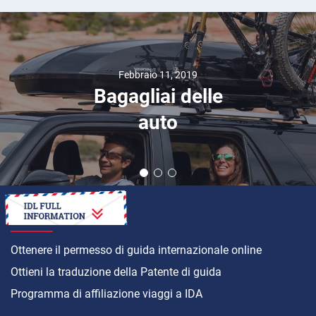
La rinascita dei
motori a pistoni
contrapposti:
come l'OPOC di
EcoMotors
potrebbe
rivoluzionare la
tecnologia diesel
COME
Ottenere il permesso di guida internazionale online
Ottieni la traduzione della Patente di guida
Programma di affiliazione viaggi a IDA