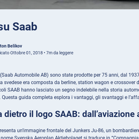
 su Saab
ton Belikov
icato Ottobre 01, 2018 • 7m da leggere
(Saab Automobile AB) sono state prodotte per 75 anni, dal 193
a svedese era composta da berline, station wagon e crossover di 
icoli SAAB hanno lasciato un segno indelebile nella storia automo
. Questa guida completa esplora i vantaggi, gli svantaggi e l’af
a dietro il logo SAAB: dall’aviazione
presenta un’immagine frontale del Junkers Ju-86, un bombardiere
l nome Svenska Aeroplan Aktiebolaget si traduce in “Compagnia 