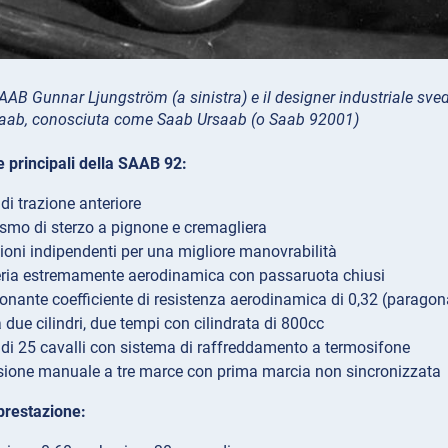
AAB Gunnar Ljungström (a sinistra) e il designer industriale sve
aab, conosciuta come Saab Ursaab (o Saab 92001)
e principali della SAAB 92:
di trazione anteriore
mo di sterzo a pignone e cremagliera
oni indipendenti per una migliore manovrabilità
ria estremamente aerodinamica con passaruota chiusi
onante coefficiente di resistenza aerodinamica di 0,32 (paragona
 due cilindri, due tempi con cilindrata di 800cc
di 25 cavalli con sistema di raffreddamento a termosifone
ione manuale a tre marce con prima marcia non sincronizzata
prestazione: