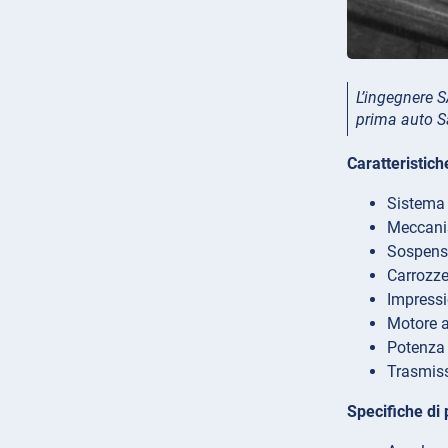
L’ingegnere S
prima auto S
Caratteristich
Sistema 
Meccanis
Sospensi
Carrozze
Impressi
Motore a
Potenza 
Trasmiss
Specifiche di 