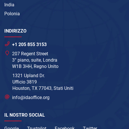
India
Polonia
INDIRIZZO
+1 205 855 3153
207 Regent Street
3° piano, suite, Londra
W1B 3HH, Regno Unito
1321 Upland Dr.
Ufficio 3819
Houston, TX 77043, Stati Uniti
info@idaoffice.org
IL NOSTRO SOCIAL
Google
Trustpilot
Facebook
Twitter