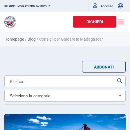
Accesso
INTERNATIONAL DRIVING AUTHORITY
RICHIEDI
Homepage
/
Blog
/
Consigli per Guidare in Madagascar
ABBONATI