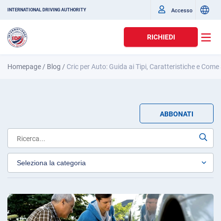
Accesso
INTERNATIONAL DRIVING AUTHORITY
RICHIEDI
Homepage
/
Blog
/
Cric per Auto: Guida ai Tipi, Caratteristiche e Come
ABBONATI