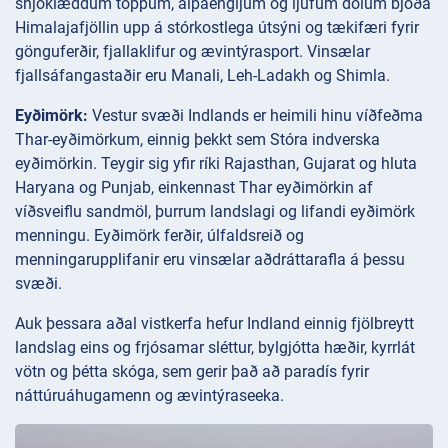
snjóklæddum toppum, alpaengijum og ljúfum dölum bjóða
Himalajafjöllin upp á stórkostlega útsýni og tækifæri fyrir
gönguferðir, fjallaklifur og ævintýrasport. Vinsælar
fjallsáfangastaðir eru Manali, Leh-Ladakh og Shimla.
Eyðimörk:
Vestur svæði Indlands er heimili hinu víðfeðma
Thar-eyðimörkum, einnig þekkt sem Stóra indverska
eyðimörkin. Teygir sig yfir ríki Rajasthan, Gujarat og hluta
Haryana og Punjab, einkennast Thar eyðimörkin af
víðsveiflu sandmöl, þurrum landslagi og lifandi eyðimörk
menningu. Eyðimörk ferðir, úlfaldsreið og
menningarupplifanir eru vinsælar aðdráttarafla á þessu
svæði.
Auk þessara aðal vistkerfa hefur Indland einnig fjölbreytt
landslag eins og frjósamar sléttur, bylgjótta hæðir, kyrrlát
vötn og þétta skóga, sem gerir það að paradís fyrir
náttúruáhugamenn og ævintýraseeka.