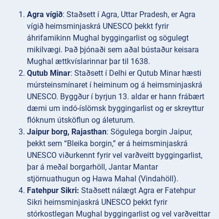
Agra vígið
: Staðsett í Agra, Uttar Pradesh, er Agra
vígið heimsminjaskrá UNESCO þekkt fyrir
áhrifamikinn Mughal byggingarlist og sögulegt
mikilvægi. Það þjónaði sem aðal bústaður keisara
Mughal ættkvíslarinnar þar til 1638.
Qutub Minar
: Staðsett í Delhi er Qutub Minar hæsti
múrsteinsmínaret í heiminum og á heimsminjaskrá
UNESCO. Byggður í byrjun 13. aldar er hann frábært
dæmi um indó-íslömsk byggingarlist og er skreyttur
flóknum útsköflun og áleturum.
Jaipur borg, Rajasthan
: Sögulega borgin Jaipur,
þekkt sem “Bleika borgin,” er á heimsminjaskrá
UNESCO viðurkennt fyrir vel varðveitt byggingarlist,
þar á meðal borgarhöll, Jantar Mantar
stjörnuathugun og Hawa Mahal (Vindahöll).
Fatehpur Sikri:
Staðsett nálægt Agra er Fatehpur
Sikri heimsminjaskrá UNESCO þekkt fyrir
stórkostlegan Mughal byggingarlist og vel varðveittar