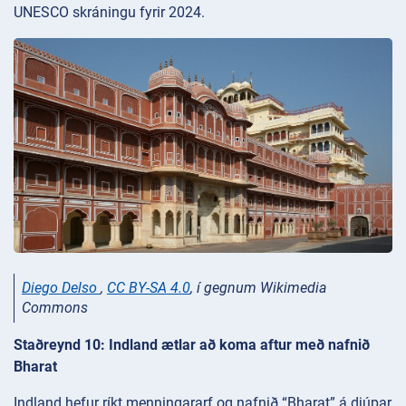
UNESCO skráningu fyrir 2024.
Diego Delso
,
CC BY-SA 4.0
, í gegnum Wikimedia
Commons
Staðreynd 10: Indland ætlar að koma aftur með nafnið
Bharat
Indland hefur ríkt menningararf og nafnið “Bharat” á djúpar