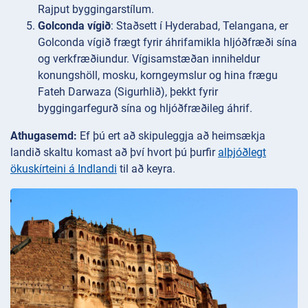
Rajput byggingarstílum.
Golconda vígið
: Staðsett í Hyderabad, Telangana, er
Golconda vígið frægt fyrir áhrifamikla hljóðfræði sína
og verkfræðiundur. Vígisamstæðan inniheldur
konungshöll, mosku, korngeymslur og hina frægu
Fateh Darwaza (Sigurhlið), þekkt fyrir
byggingarfegurð sína og hljóðfræðileg áhrif.
Athugasemd:
Ef þú ert að skipuleggja að heimsækja
landið skaltu komast að því hvort þú þurfir
alþjóðlegt
ökuskírteini á Indlandi
til að keyra.