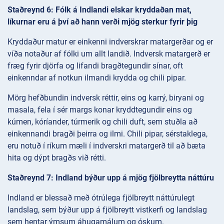
Staðreynd 6: Fólk á Indlandi elskar kryddaðan mat,
líkurnar eru á því að hann verði mjög sterkur fyrir þig
Kryddaður matur er einkenni indverskrar matargerðar og er
víða notaður af fólki um allt landið. Indversk matargerð er
fræg fyrir djörfa og lifandi bragðtegundir sínar, oft
einkenndar af notkun ilmandi krydda og chili pipar.
Mörg hefðbundin indversk réttir, eins og karrý, biryani og
masala, fela í sér margs konar kryddtegundir eins og
kúmen, kóríander, túrmerik og chili duft, sem stuðla að
einkennandi bragði þeirra og ilmi. Chili pipar, sérstaklega,
eru notuð í ríkum mæli í indverskri matargerð til að bæta
hita og dýpt bragðs við rétti.
Staðreynd 7: Indland býður upp á mjög fjölbreytta náttúru
Indland er blessað með ótrúlega fjölbreytt náttúrulegt
landslag, sem býður upp á fjölbreytt vistkerfi og landslag
sem hentar ýmsum áhugamálum og óskum.