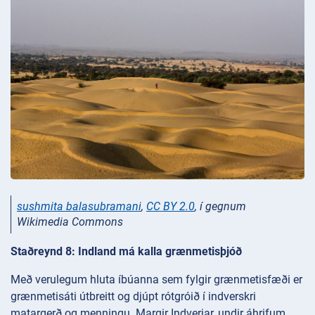
sushmita balasubramani
,
CC BY 2.0
, í gegnum
Wikimedia Commons
Staðreynd 8: Indland má kalla grænmetisþjóð
Með verulegum hluta íbúanna sem fylgir grænmetisfæði er
grænmetisáti útbreitt og djúpt rótgróið í indverskri
matargerð og menningu. Margir Indverjar, undir áhrifum