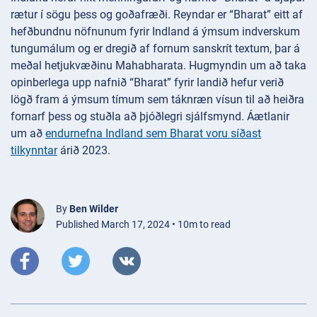
rætur í sögu þess og goðafræði. Reyndar er “Bharat” eitt af
hefðbundnu nöfnunum fyrir Indland á ýmsum indverskum
tungumálum og er dregið af fornum sanskrít textum, þar á
meðal hetjukvæðinu Mahabharata. Hugmyndin um að taka
opinberlega upp nafnið “Bharat” fyrir landið hefur verið
lögð fram á ýmsum tímum sem táknræn vísun til að heiðra
fornarf þess og stuðla að þjóðlegri sjálfsmynd. Áætlanir
um að
endurnefna Indland sem Bharat voru síðast
tilkynntar
árið 2023.
By
Ben Wilder
Published March 17, 2024 • 10m to read