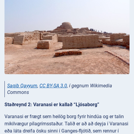
Saqib Qayyum
,
CC BY-SA 3.0
, í gegnum Wikimedia
Commons
Staðreynd 2: Varanasi er kallað “Ljósaborg”
Varanasi er frægt sem heilög borg fyrir hindúa og er talin
mikilvægur pílagrímsstaður. Talið er að að deyja í Varanasi
eða láta dreifa ösku sinni í Ganges-fljótið, sem rennur í