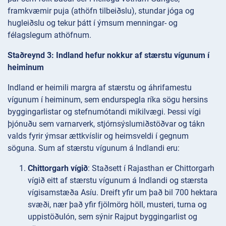
framkvæmir puja (athöfn tilbeiðslu), stundar jóga og
hugleiðslu og tekur þátt í ýmsum menningar- og
félagslegum athöfnum.
Staðreynd 3: Indland hefur nokkur af stærstu vígunum í
heiminum
Indland er heimili margra af stærstu og áhrifamestu
vígunum í heiminum, sem endurspegla ríka sögu hersins
byggingarlistar og stefnumótandi mikilvægi. Þessi vígi
þjónuðu sem varnarverk, stjórnsýslumiðstöðvar og tákn
valds fyrir ýmsar ættkvíslir og heimsveldi í gegnum
söguna. Sum af stærstu vígunum á Indlandi eru:
Chittorgarh vígið
: Staðsett í Rajasthan er Chittorgarh
vígið eitt af stærstu vígunum á Indlandi og stærsta
vígisamstæða Asíu. Dreift yfir um það bil 700 hektara
svæði, nær það yfir fjölmörg höll, musteri, turna og
uppistöðulón, sem sýnir Rajput byggingarlist og