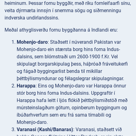
heiminum. Þessar fornu byggðir, með ríku fornleifaarfi sínu,
veita dýrmæta innsýn í snemma sögu og siðmenningu
indverska undirlandssins.
Meðal athyglisverðu fornu byggðanna á Indlandi eru:
Mohenjo-daro
: Staðsett í núverandi Pakistan var
Mohenjo-daro ein stærsta borg hins forna Indus-
dalsins, sem blómstraði um 2600-1900 f.Kr. Vel
skipulagt borgarskipulag þess, háþróað fráveitukerfi
og fágað byggingarlist benda til mikillar
þéttbýlismyndunar og félagslegrar skipulagningar.
Harappa
: Eins og Mohenjo-daro var Harappa önnur
stór borg hins forna Indus-dalsins. Uppgraftir í
Harappa hafa leitt í ljós flókið þéttbýlismiðstöð með
múrsteinslagðum götum, opinberum byggingum og
íbúðarhverfum sem eru frá sama tímabili og
Mohenjo-daro.
Varanasi (Kashi/Banaras)
: Varanasi, staðsett við