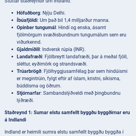
Stuttar staðreyndir um Indland:
Höfuðborg
: Nýju Delhi.
Íbúafjöldi
: Um það bil 1,4 milljarður manna.
Opinber tungumál
: Hindí og enska, ásamt
fjölmörgum svæðisbundnum tungumálum sem eru
viðurkennd.
Gjaldmiðill
: Indversk rúpía (INR).
Landafræði
: Fjölbreytt landafræði, þar á meðal fjöll,
sléttur, eyðimörk og strandsvæði.
Trúarbrögð
: Fjölhyggjusamfélag þar sem hindúismi
er megintrúin, fylgt eftir af íslam, kristni, síkisma,
búddisma og öðrum.
Stjórnarfar
: Sambandslýðveldi með þingbundnu
lýðræði.
Staðreynd 1: Sumar elstu samfellt byggðu byggðirnar eru
á Indlandi
Indland er heimili sumra elstu samfellt byggðu byggða í