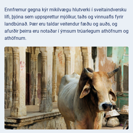
Ennfremur gegna kýr mikilvægu hlutverki í sveitaindversku
lífi, þjóna sem uppsprettur mjólkur, taðs og vinnuafls fyrir
landbúnað. Þær eru taldar veitendur fæðu og auðs, og
afurðir þeirra eru notaðar í ýmsum trúarlegum athöfnum og
athöfnum.