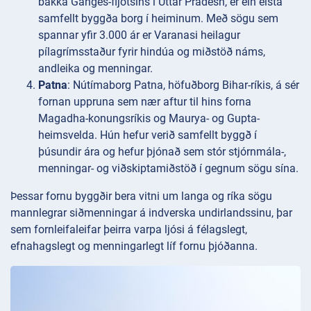
bakka Ganges-fljótsins í Uttar Pradesh, er ein elsta
samfellt byggða borg í heiminum. Með sögu sem
spannar yfir 3.000 ár er Varanasi heilagur
pílagrímsstaður fyrir hindúa og miðstöð náms,
andleika og menningar.
Patna
: Nútímaborg Patna, höfuðborg Bihar-ríkis, á sér
fornan uppruna sem nær aftur til hins forna
Magadha-konungsríkis og Maurya- og Gupta-
heimsvelda. Hún hefur verið samfellt byggð í
þúsundir ára og hefur þjónað sem stór stjórnmála-,
menningar- og viðskiptamiðstöð í gegnum sögu sína.
Þessar fornu byggðir bera vitni um langa og ríka sögu
mannlegrar siðmenningar á indverska undirlandssinu, þar
sem fornleifaleifar þeirra varpa ljósi á félagslegt,
efnahagslegt og menningarlegt líf fornu þjóðanna.