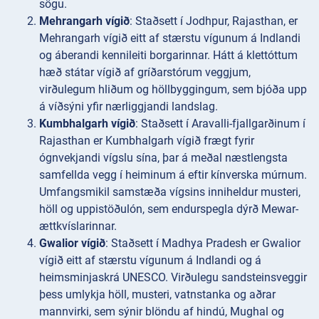
sögu.
Mehrangarh vígið
: Staðsett í Jodhpur, Rajasthan, er
Mehrangarh vígið eitt af stærstu vígunum á Indlandi
og áberandi kennileiti borgarinnar. Hátt á klettóttum
hæð státar vígið af gríðarstórum veggjum,
virðulegum hliðum og höllbyggingum, sem bjóða upp
á víðsýni yfir nærliggjandi landslag.
Kumbhalgarh vígið
: Staðsett í Aravalli-fjallgarðinum í
Rajasthan er Kumbhalgarh vígið frægt fyrir
ógnvekjandi vígslu sína, þar á meðal næstlengsta
samfellda vegg í heiminum á eftir kínverska múrnum.
Umfangsmikil samstæða vígsins inniheldur musteri,
höll og uppistöðulón, sem endurspegla dýrð Mewar-
ættkvíslarinnar.
Gwalior vígið
: Staðsett í Madhya Pradesh er Gwalior
vígið eitt af stærstu vígunum á Indlandi og á
heimsminjaskrá UNESCO. Virðulegu sandsteinsveggir
þess umlykja höll, musteri, vatnstanka og aðrar
mannvirki, sem sýnir blöndu af hindú, Mughal og