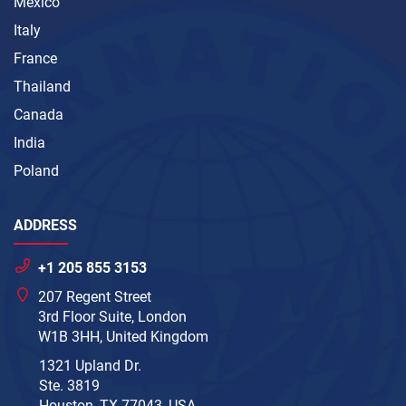
Mexico
Italy
France
Thailand
Canada
India
Poland
ADDRESS
+1 205 855 3153
207 Regent Street
3rd Floor Suite, London
W1B 3HH, United Kingdom
1321 Upland Dr.
Ste. 3819
Houston, TX 77043, USA