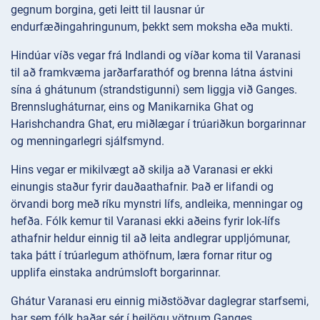
gegnum borgina, geti leitt til lausnar úr
endurfæðingahringunum, þekkt sem moksha eða mukti.
Hindúar víðs vegar frá Indlandi og víðar koma til Varanasi
til að framkvæma jarðarfarathóf og brenna látna ástvini
sína á ghátunum (strandstigunni) sem liggja við Ganges.
Brennslugháturnar, eins og Manikarnika Ghat og
Harishchandra Ghat, eru miðlægar í trúariðkun borgarinnar
og menningarlegri sjálfsmynd.
Hins vegar er mikilvægt að skilja að Varanasi er ekki
einungis staður fyrir dauðaathafnir. Það er lifandi og
örvandi borg með ríku mynstri lífs, andleika, menningar og
hefða. Fólk kemur til Varanasi ekki aðeins fyrir lok-lífs
athafnir heldur einnig til að leita andlegrar uppljómunar,
taka þátt í trúarlegum athöfnum, læra fornar ritur og
upplifa einstaka andrúmsloft borgarinnar.
Ghátur Varanasi eru einnig miðstöðvar daglegrar starfsemi,
þar sem fólk baðar sér í heilögu vötnum Ganges,