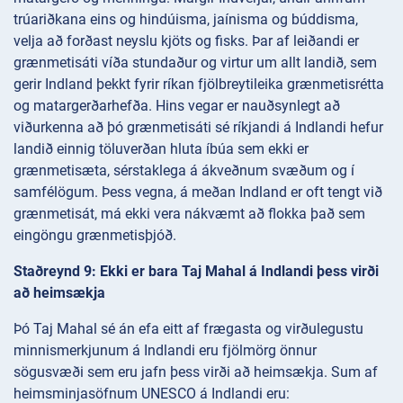
trúariðkana eins og hindúisma, jaínisma og búddisma,
velja að forðast neyslu kjöts og fisks. Þar af leiðandi er
grænmetisáti víða stundaður og virtur um allt landið, sem
gerir Indland þekkt fyrir ríkan fjölbreytileika grænmetisrétta
og matargerðarhefða. Hins vegar er nauðsynlegt að
viðurkenna að þó grænmetisáti sé ríkjandi á Indlandi hefur
landið einnig töluverðan hluta íbúa sem ekki er
grænmetisæta, sérstaklega á ákveðnum svæðum og í
samfélögum. Þess vegna, á meðan Indland er oft tengt við
grænmetisát, má ekki vera nákvæmt að flokka það sem
eingöngu grænmetisþjóð.
Staðreynd 9: Ekki er bara Taj Mahal á Indlandi þess virði
að heimsækja
Þó Taj Mahal sé án efa eitt af frægasta og virðulegustu
minnismerkjunum á Indlandi eru fjölmörg önnur
sögusvæði sem eru jafn þess virði að heimsækja. Sum af
heimsminjasöfnum UNESCO á Indlandi eru: