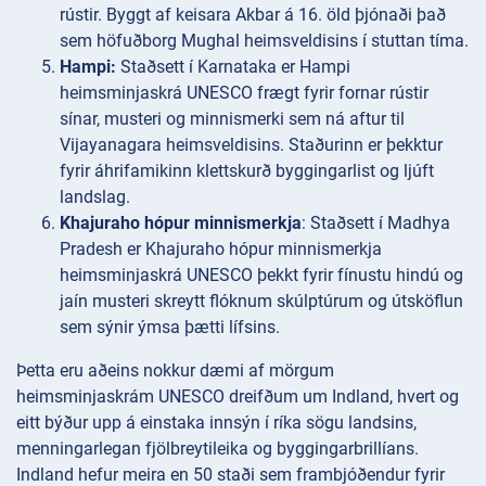
rústir. Byggt af keisara Akbar á 16. öld þjónaði það
sem höfuðborg Mughal heimsveldisins í stuttan tíma.
Hampi:
Staðsett í Karnataka er Hampi
heimsminjaskrá UNESCO frægt fyrir fornar rústir
sínar, musteri og minnismerki sem ná aftur til
Vijayanagara heimsveldisins. Staðurinn er þekktur
fyrir áhrifamikinn klettskurð byggingarlist og ljúft
landslag.
Khajuraho hópur minnismerkja
: Staðsett í Madhya
Pradesh er Khajuraho hópur minnismerkja
heimsminjaskrá UNESCO þekkt fyrir fínustu hindú og
jaín musteri skreytt flóknum skúlptúrum og útsköflun
sem sýnir ýmsa þætti lífsins.
Þetta eru aðeins nokkur dæmi af mörgum
heimsminjaskrám UNESCO dreifðum um Indland, hvert og
eitt býður upp á einstaka innsýn í ríka sögu landsins,
menningarlegan fjölbreytileika og byggingarbrillíans.
Indland hefur meira en 50 staði sem frambjóðendur fyrir