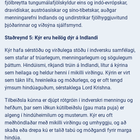
fjölbreytta tungumálafjölskyldur eins og indó-evrópskar,
dravidískar, austróasískar og síno-tíbetskar, auðgar
menningarefni Indlands og undirstrikar fjölhyggjuvitund
þjóðarinnar og víðsýna sjálfsmynd.
Staðreynd 5: Kýr eru heilög dýr á Indlandi
Kýr hafa sérstöðu og virðulega stöðu í indversku samfélagi,
sem stafar af trúarlegum, menningarlegum og sögulegum
þáttum. Hindúismi, ríkjandi trúin á Indlandi, lítur á kýrina
sem heilaga og heldur henni í mikilli virðingu. Kýrin er virt
sem tákn lífs, hreinleika og móðurlegs, og er oft tengd
ýmsum hindúaguðum, sérstaklega Lord Krishna.
Tilbeiðsla kúnna er djúpt rótgróin í indverskri menningu og
hefðum, þar sem iðkun kútilbeiðslu (gau mata puja) er
algeng í hindúheimilum og musterum. Kýr eru oft
meðhöndlaðar með mikilli virðingu og umhyggju, og að
skaða eða drepa kú er talið tabú og móðgandi fyrir marga
hindúa.