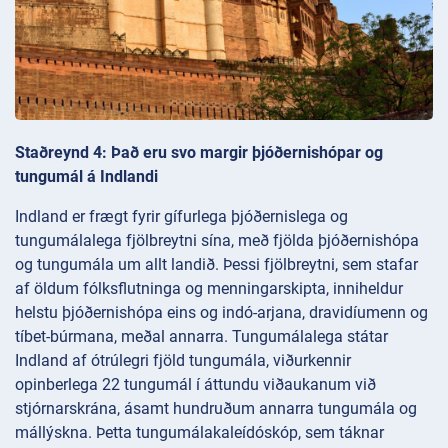
Staðreynd 4: Það eru svo margir þjóðernishópar og
tungumál á Indlandi
Indland er frægt fyrir gífurlega þjóðernislega og
tungumálalega fjölbreytni sína, með fjölda þjóðernishópa
og tungumála um allt landið. Þessi fjölbreytni, sem stafar
af öldum fólksflutninga og menningarskipta, inniheldur
helstu þjóðernishópa eins og indó-arjana, dravidíumenn og
tíbet-búrmana, meðal annarra. Tungumálalega státar
Indland af ótrúlegri fjöld tungumála, viðurkennir
opinberlega 22 tungumál í áttundu viðaukanum við
stjórnarskrána, ásamt hundruðum annarra tungumála og
mállýskna. Þetta tungumálakaleídóskóp, sem táknar