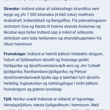
Strendur:
Indland státar af stórkostlegri strandlínu sem
teygir sig yfir 7.500 kílómetra (4.660 mílur) meðfram
Arabíahafi, Indlandshafi og Bengalflóa. Frá pálmatöngulum
ströndum Goa og Kerala til hreinra stranda Andaman og
Nicobar eyja býður Indland upp á mikið af sólkysstu
ströndum sem laða ferðamenn og strandáhugamenn frá
öllum heiminum.
Frumskógar:
Indland er heimili þéttum hitabeltis skógum,
fullum af fjölbreyttum dýralífi og frodulegu gróðri.
Þjóðgarðar og dýralífsverndarsvæði eins og Jim Corbett
þjóðgarður, Ranthambore þjóðgarður, og Periyar
dýralífsverndarsvæði bjóða upp á tækifæri fyrir dýralífs-
ferðalög, fuglaskoðun og náttúrugöngur í miðri þéttum
frumskógum og grænni landslagi.
Fjöll:
Norður svæði Indlands er ráðandi af tignarlegu
Himalajafjöllum, hæsta fjallgarðinum í heiminum. Með