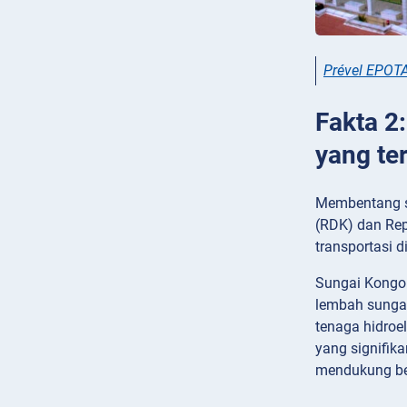
Prével EPOT
Fakta 2
yang te
Membentang se
(RDK) dan Rep
transportasi 
Sungai Kongo 
lembah sungai 
tenaga hidroe
yang signifik
mendukung ber