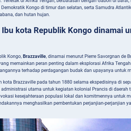
i
: Terletak di Afrika Tengah, berbatasan dengan Gabon di barat, 
 Demokratik Kongo di timur dan selatan, serta Samudra Atlantik
sabana, dan hutan hujan.
: Ibu kota Republik Kongo dinamai 
blik Kongo,
Brazzaville
, dinamai menurut Pierre Savorgnan de Br
s yang memainkan peran penting dalam eksplorasi Afrika Tengah
tangannya terhadap perdagangan budak dan upayanya untuk me
n kota Brazzaville pada tahun 1880 selama ekspedisinya di sep
 administrasi utama untuk kegiatan kolonial Prancis di daerah 
okasi kesejahteraan populasi lokal dan komitmennya untuk m
dakannya menghasilkan pembentukan perjanjian-perjanjian yan