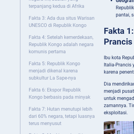
Geograf
terpanjang kedua di Afrika
Republik
pantai, 
Fakta 3: Ada dua situs Warisan
UNESCO di Republik Kongo
Fakta 1
Fakta 4: Setelah kemerdekaan,
Prancis
Republik Kongo adalah negara
komunis pertama
Ibu kota Repu
Fakta 5: Republik Kongo
Italia-Pranci
menjadi dikenal karena
karena penen
subkultur La Sape-nya
Dia mendirika
Fakta 6: Ekspor Republik
menjadi pusat
Kongo berbasis pada minyak
untuk mengadv
zamannya. Tin
Fakta 7: Hutan menutupi lebih
eksploitasi.
dari 60% negara, tetapi luasnya
terus menyusut