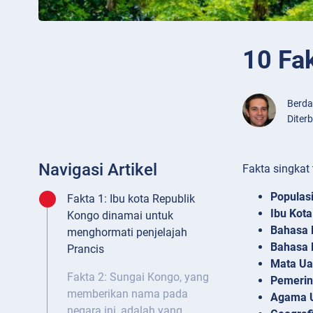
10 Fa
Berd
Diter
Navigasi Artikel
Fakta singkat
Populas
Fakta 1: Ibu kota Republik
Ibu Kota
Kongo dinamai untuk
Bahasa 
menghormati penjelajah
Bahasa 
Prancis
Mata U
Fakta 2: Sungai Kongo, yang
Pemerin
memberikan nama pada
Agama 
negara ini, adalah yang