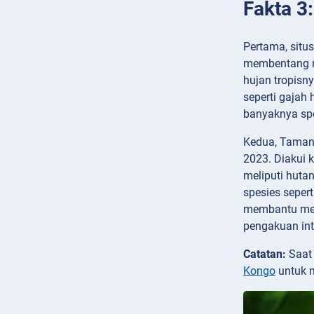
Fakta 3
Pertama, situ
membentang me
hujan tropisn
seperti gajah 
banyaknya sp
Kedua, Taman 
2023. Diakui 
meliputi huta
spesies seper
membantu mena
pengakuan int
Catatan:
Saat 
Kongo
untuk 