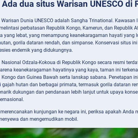
: Ada dua situs Warisan UNESCO di
s Warisan Dunia UNESCO adalah Sangha Trinational. Kawasan li
lintasi perbatasan Republik Kongo, Kamerun, dan Republik Afr
ya yang lebat, yang menampung keanekaragaman hayati yang l
hutan, gorila dataran rendah, dan simpanse. Konservasi situs in
esies endemik yang didukungnya.
Nasional Odzala-Kokoua di Republik Kongo secara resmi terda
karena keanekaragaman hayatinya yang kaya, taman ini terken
n Kongo dan Guinea Bawah serta lanskap sabana. Penetapan ini
ti gajah hutan dan berbagai primata, termasuk gorila dataran re
rik dukungan dan pendanaan lebih lanjut untuk upaya konserv
ernasional.
merencanakan kunjungan ke negara ini, periksa apakah Anda
menyewa dan mengemudikan mobil.