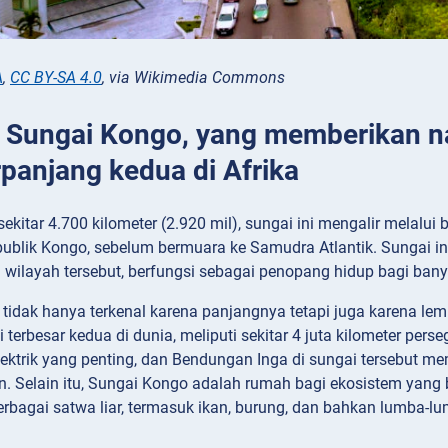
A
,
CC BY-SA 4.0
, via Wikimedia Commons
: Sungai Kongo, yang memberikan na
rpanjang kedua di Afrika
kitar 4.700 kilometer (2.920 mil), sungai ini mengalir melalu
ublik Kongo, sebelum bermuara ke Samudra Atlantik. Sungai ini
di wilayah tersebut, berfungsi sebagai penopang hidup bagi ban
tidak hanya terkenal karena panjangnya tetapi juga karena l
terbesar kedua di dunia, meliputi sekitar 4 juta kilometer perse
lektrik yang penting, dan Bendungan Inga di sungai tersebut mem
an. Selain itu, Sungai Kongo adalah rumah bagi ekosistem ya
bagai satwa liar, termasuk ikan, burung, dan bahkan lumba-lu