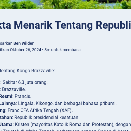
kta Menarik Tentang Republ
asarkan
Ben Wilder
bitkan Oktober 26, 2024 • 8m untuk membaca
 tentang Kongo Brazzaville:
i
: Sekitar 6,3 juta orang.
: Brazzaville.
Resmi
: Prancis.
Lainnya
: Lingala, Kikongo, dan berbagai bahasa pribumi.
ang
: Franc CFA Afrika Tengah (XAF).
tahan
: Republik presidensial kesatuan.
Utama
: Kristen (mayoritas Katolik Roma dan Protestan), denga