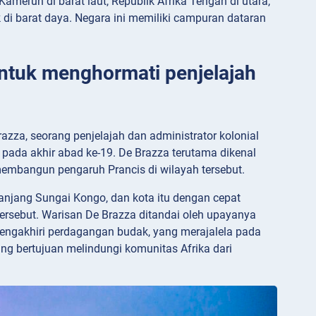
Kamerun di barat laut, Republik Afrika Tengah di utara,
 di barat daya. Negara ini memiliki campuran dataran
untuk menghormati penjelajah
azza, seorang penjelajah dan administrator kolonial
 pada akhir abad ke-19. De Brazza terutama dikenal
mbangun pengaruh Prancis di wilayah tersebut.
anjang Sungai Kongo, dan kota itu dengan cepat
tersebut. Warisan De Brazza ditandai oleh upayanya
engakhiri perdagangan budak, yang merajalela pada
g bertujuan melindungi komunitas Afrika dari