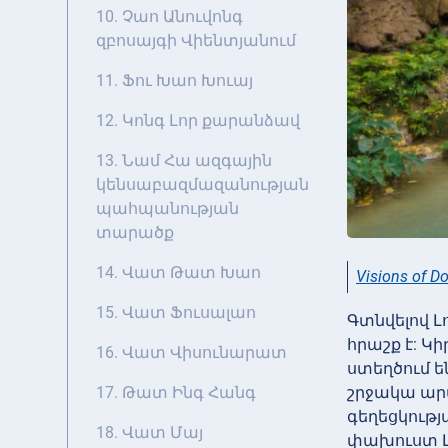
10. Չաո Անուվոնգ
զբոսայգի Վիենտյանում
11. Ֆու Խաո Խուայ
12. Կոնգ Լոր քարանձավ
13. Նամ Հա ազգային
կենսաբազմազանության
պահպանության
տարածք
14. Վատ Թատ Խաո
Visions of D
15. Վատ Ֆուսալաո
Գտնվելով 
հրաշք է: Կ
16. Վատ Վիսունարատ
ստեղծում ե
շրջակա ար
17. Թատ Ինգ Հանգ
գեղեցկությ
18. Վատ Մայ
փախուստ Լ