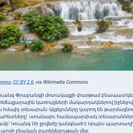
omino
,
CC BY 2.0
, via Wikimedia Commons
Լուանգ Փրաբանգի մոտակայքի փարթամ բնապատկերնե
իրեճաքարային կառույցների մակարդակներով իջնելով՝
ն հմայիչ տեսարան: Այցելուները կարող են թարմացնող
ահետները՝ ստանալու համապարփակ տեսարաններ: Ի
ամբ՝ Կուանգ Սի ջրվեժը կանգնած է որպես պարտադիր
աոսի բնական բարեկեցության մեջ: