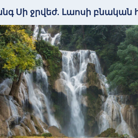
անգ Սի ջրվեժ. Լաոսի բնական 