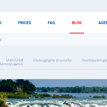
S
PRICES
FAQ
BLOG
AGE
ը
ՄՎԻ/ՄՎԹ
Հետաքրքիր փաստեր
Ոստիկանությ
փորդություն