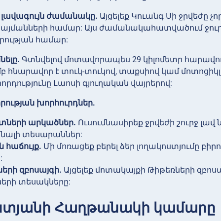
ն լավագույն ժամանակը.
Այցելեք Կուանգ Սի ջրվեժը չ
յմանների համար: Այս ժամանակահատվածում ջուրը բ
րության համար:
նելը.
Գտնվելով մոտավորապես 29 կիլոմետր հարավու
բ հնարավոր է տուկ-տուկով, տաքսիով կամ մոտոցիկլ
դությունը Լաոսի գյուղական վայրերով:
րության խորհուրդներ.
տների արկածներ.
Ուսումնասիրեք ջրվեժի շուրջ լա
նալի տեսարաններ:
ն հաճույք.
Մի մոռացեք բերել ձեր լողակոստյումը բիր
:
երի զբոսայգի.
Այցելեք մոտակայքի Թիթեռների զբոս
ների տեսակները:
ենտյանի Հաղթանակի կամարը