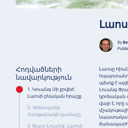
Լաոս
By
Be
Publi
Հոդվածների
Լաոսը հիա
հպարտանու
նավարկություն
պետք է այց
1. Կուանգ Սի ջրվեժ.
Լուանգ Փր
Լաոսի բնական հրաշք
կրոնական 
վայր է, որ
2. Վիենտյանի
մշակութայ
Հաղթանակի կամարը
նպատակակե
ճանապարհոր
3. Թատ Լուանգ. Լաոսի