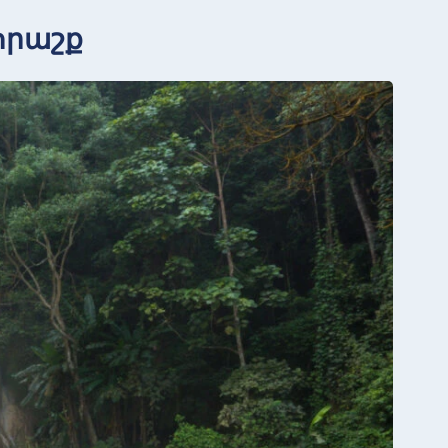
հրաշք