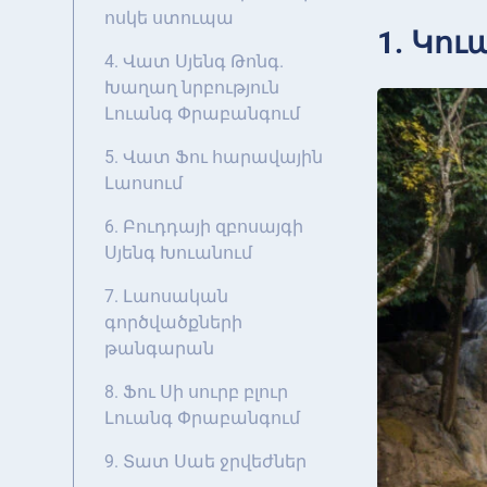
ոսկե ստուպա
1. Կու
4. Վատ Սյենգ Թոնգ.
Խաղաղ նրբություն
Լուանգ Փրաբանգում
5. Վատ Ֆու հարավային
Լաոսում
6. Բուդդայի զբոսայգի
Սյենգ Խուանում
7. Լաոսական
գործվածքների
թանգարան
8. Ֆու Սի սուրբ բլուր
Լուանգ Փրաբանգում
9. Տատ Սաե ջրվեժներ