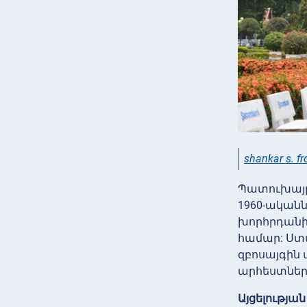
shankar s. f
Պատուխայը
1960-ականն
խորհրդանի
համար: Ստ
զբոսայգին
արհեստներ:
Այցելությա