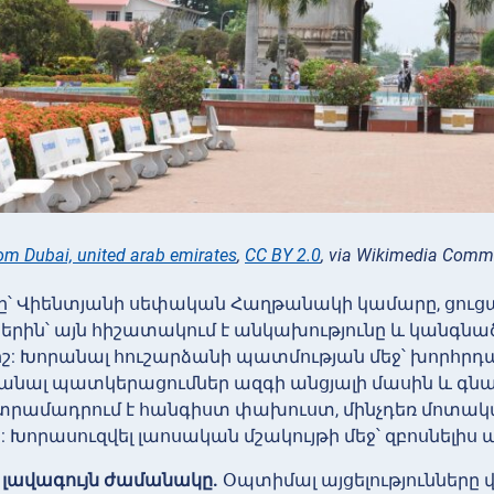
rom Dubai, united arab emirates
,
CC BY 2.0
, via Wikimedia Com
՝ Վիենտյանի սեփական Հաղթանակի կամարը, ցուցադ
երին՝ այն հիշատակում է անկախությունը և կանգն
շ: Խորանալ հուշարձանի պատմության մեջ՝ խորհրդ
անալ պատկերացումներ ազգի անցյալի մասին և գն
 տրամադրում է հանգիստ փախուստ, մինչդեռ մոտակ
 Խորասուզվել լաոսական մշակույթի մեջ՝ զբոսնելիս
ն լավագույն ժամանակը.
Օպտիմալ այցելությունները 