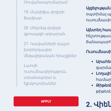
Սուվանապումարամ
Այցելությա
19. Մանիֆա փղերի
օպտիմալ պա
ճամբար
ուսումնասի
20. Մեկոնգ փղերի
Այնտեղ հաս
զբոսայգի սրբարան
հեշտությամ
ճանապարհոր
21. Կավարների դաշտ.
խորհրդավոր
Ուսումնասի
մեգալիթական հրաշքներ
Արահե
Լաոսի
զարմա
ուսումնասիրություն.
Լողայի
տրանսպորտ և
համար
էքսկուրսիաներ
Թիթեռն
թիթեռ
APPLY
2. Վի