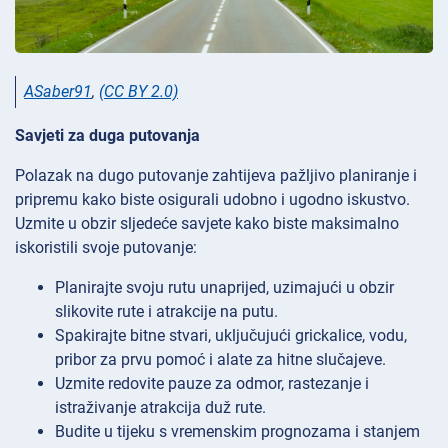
ASaber91
,
(CC BY 2.0)
Savjeti za duga putovanja
Polazak na dugo putovanje zahtijeva pažljivo planiranje i
pripremu kako biste osigurali udobno i ugodno iskustvo.
Uzmite u obzir sljedeće savjete kako biste maksimalno
iskoristili svoje putovanje:
Planirajte svoju rutu unaprijed, uzimajući u obzir
slikovite rute i atrakcije na putu.
Spakirajte bitne stvari, uključujući grickalice, vodu,
pribor za prvu pomoć i alate za hitne slučajeve.
Uzmite redovite pauze za odmor, rastezanje i
istraživanje atrakcija duž rute.
Budite u tijeku s vremenskim prognozama i stanjem