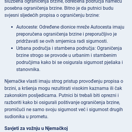
službena ograničenja brzine, određena područja nameću
posebna ograničenja brzine. Bitno je da putnici budu
svjesni sljedećih propisa o ograničenju brzine:
Autoceste: Određene dionice mreže Autocesta imaju
preporučena ograničenja brzine i preporučljivo je
pridržavati se ovih smjernica radi sigurnosti.
Urbana područja i stambena područja: Ograničenja
brzine strogo se provode u urbanim i stambenim
područjima kako bi se osigurala sigurnost pješaka i
stanovnika.
Njemačke vlasti imaju strog pristup provođenju propisa o
brzini, a kršenja mogu rezultirati visokim kaznama ili čak
zakonskim posljedicama. Putnici bi trebali biti oprezni i
razboriti kako bi osigurali poštivanje ograničenja brzine,
promičući ne samo svoju sigurnost već i sigurnost drugih
sudionika u prometu.
Savjeti za vožnju u Njemačkoj