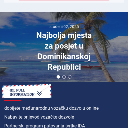
eni 02, 2025
trav
lja mjesta
Po 
posjet u
Uje
nikanskoj
Kra
publici
po
KAKO DA
dobijete međunarodnu vozačku dozvolu online
Nabavite prijevod vozačke dozvole
Partnerski program putovanja tvrtke IDA