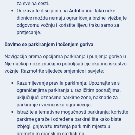
za sve na cesti.
Održavajte disciplinu na Autobahnu: Iako neke
dionice možda nemaju ograničenja brzine, vježbajte
odgovornu vožnju i koristite lijevu traku samo za
pretjecanje.
Bavimo se parkiranjem i točenjem goriva
Navigacija prema opcijama parkiranja i punjenja goriva u
Njemačkoj može značajno poboljšati cjelokupno iskustvo
vožnje. Razmotrite sljedeće smjernice i savjete:
Razumijevanje pravila parkiranja: Upoznajte se s
ograničenjima parkiranja u različitim područjima,
uključujući označene parkirne zone, naknade za
parkiranje i vremenska ograničenja.
Istražite alternativne mogućnosti parkiranja: koristite
parkirne garaže i određena parkirališta kako biste
izbjegli gnjavažu traženja parkirnih mjesta u
prometnim gradskim središtima.