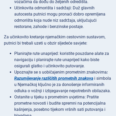
vozačima da dođu do željenih odredišta.
Učinkovita odmorišta i sadržaji: Duž glavnih
autocesta putnici mogu pronaći dobro opremljena
odmorišta koja nude niz sadržaja, uključujući
restorane, zahode i benzinske postaje.
Za učinkovito kretanje njemačkim cestovnim sustavom,
putnici bi trebali uzeti u obzir sljedeće savjete:
Planirajte rute unaprijed: koristite pouzdane alate za
navigaciju i planirajte rute unaprijed kako biste
osigurali glatko i učinkovito putovanje.
Upoznajte se s uobičajenim prometnim znakovima
:
Razumijevanje različitih prometnih znakova
i simbola
u Njemačkoj ključno je za donošenje informiranih
odluka o vožnji i izbjegavanje nepotrebnih obilazaka.
Ostanite u tijeku s prometnim uvjetima: Pratite
prometne novosti i budite spremni na potencijalna
kašnjenja, posebno tijekom vršnih sati putovanja i
blagdana.