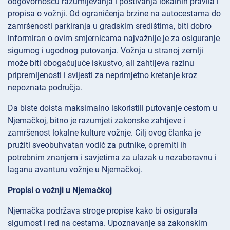
odgovornošću razumijevanja i poštivanja lokalnih pravila i
propisa o vožnji. Od ograničenja brzine na autocestama do
zamršenosti parkiranja u gradskim središtima, biti dobro
informiran o ovim smjernicama najvažnije je za osiguranje
sigurnog i ugodnog putovanja. Vožnja u stranoj zemlji
može biti obogaćujuće iskustvo, ali zahtijeva razinu
pripremljenosti i svijesti za neprimjetno kretanje kroz
nepoznata područja.
Da biste doista maksimalno iskoristili putovanje cestom u
Njemačkoj, bitno je razumjeti zakonske zahtjeve i
zamršenost lokalne kulture vožnje. Cilj ovog članka je
pružiti sveobuhvatan vodič za putnike, opremiti ih
potrebnim znanjem i savjetima za ulazak u nezaboravnu i
laganu avanturu vožnje u Njemačkoj.
Propisi o vožnji u Njemačkoj
Njemačka podržava stroge propise kako bi osigurala
sigurnost i red na cestama. Upoznavanje sa zakonskim