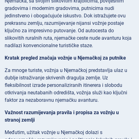
Njemačka, sa svojim slikovitim krajolicima, povijesnim
gradovima i modernim gradovima, putnicima nudi
jedinstveno i obogaćujuće iskustvo. Dok istražujete ovu
prekrasnu zemlju, razumijevanje nijansi vožnje postaje
ključno za impresivno putovanje. Od autocesta do
slikovitih ruralnih ruta, njemačke ceste nude avanturu koja
nadilazi konvencionalne turističke staze.
Kratak pregled značaja vožnje u Njemačkoj za putnike
Za mnoge turiste, vožnja u Njemačkoj predstavlja ulaz u
dublje istraživanje skrivenih dragulja zemlje. Uz
fleksibilnost izrade personaliziranih itinerera i slobodu
otkrivanja neutabanih odredišta, vožnja služi kao ključni
faktor za nezaboravnu njemačku avanturu.
Važnost razumijevanja pravila i propisa za vožnju u
stranoj zemlji
Međutim, užitak vožnje u Njemačkoj dolazi s