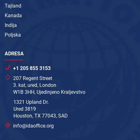
Tajland
Kanada
Indija
Poljska
ADRESA
+1 205 855 3153
207 Regent Street
3. kat, ured, London
W1B 3HH, Ujedinjeno Kraljevstvo
1321 Upland Dr.
Ured 3819
Houston, TX 77043, SAD
info@idaoffice.org