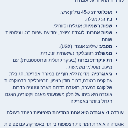
עובדות מהירות על אוגנדה:
אוכלוסייה
: כ-45 מיליון איש.
בירה
: קמפלה.
שפות רשמיות
: אנגלית וסווהילי.
שפות אחרות
: לוגנדה נפוצה, יחד עם שפות בנטו ונילוטיות
שונות.
מטבע
: שילינג אוגנדי (UGX).
ממשלה
: רפובליקה נשיאותית יוניטרית.
דת עיקרית
: נצרות (בעיקר קתולית ופרוטסטנטית), עם
מיעוט מוסלמי משמעותי.
גיאוגרפיה
: מדינה ללא חוף ים במזרח אפריקה, הגובלת
עם קניה במזרח, דרום סודן בצפון, הרפובליקה הדמוקרטית
של קונגו במערב, רואנדה בדרום-מערב וטנזניה בדרום.
אוגנדה היא ביתו של חלק משמעותי מאגם ויקטוריה, האגם
הגדול ביותר באפריקה.
עובדה 1: אוגנדה היא אחת המדינות הצפופות ביותר בעולם
אוגנדה היא אחת המדינות הצפופות ביותר באפריקה, עם צפיפות