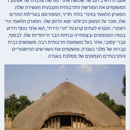
אוגנדה היא ביתם של שלושה אתרי מורשת עולמית של אונסק”ו
המשקפים את המורשת התרבותית והטבעית העשירה שלה.
הפארק הלאומי בווינדי בלתי חדיר, המפורסם בגורילות ההרים
שלו, מוכר על המגוון הביולוגי יוצא הדופן שלו. הפארק הלאומי הרי
רוונזורי, הנקרא לעתים קרובות “הרי הירח”, הוא אתר נוסף הידוע
בנופיו המהממים ובצמחייה ובחיות הבר הייחודיות שלו. לבסוף,
קברי קסובי, אתר בעל משמעות תרבותית רבה, משמשים כבית
קברות של מלכי בוגנדה, ומשקפים את השורשים ההיסטוריים
והתרבותיים העמוקים של ממלכת בוגנדה.