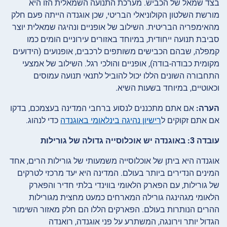
בצד שמאל של הכביש. מערכת התנועה השמאלית הזו היא
מורשת השלטון הקולוניאלי הבריטי, שכן אוגנדה הייתה פעם חלק
מהאימפריה הבריטית. השילוב של אופניים ונהיגה שמאלית יוצר
סביבת תנועה ייחודית, במיוחד באזורים עירוניים הומים כמו
קמפלה, שבהם הכבישים משותפים לרכבים, אופנועים (הידועים
מקומית כבודה-בודה), אופניים והולכי רגל. השילוב של אמצעי
התחבורה השונים הללו יכול להוביל לתנאי תנועה עמוסים
וכאוטיים, במיוחד בשעות השיא.
הערה:
אם אתם מתכננים לנסוע ברחבי המדינה בעצמכם, בדקו
אם אתם זקוקים ל
רישיון נהיגה בינלאומי באוגנדה
כדי לנהוג.
עובדה 3: באוגנדה יש אוכלוסייה גדולה של גורילות
אוגנדה היא ביתן של אוכלוסייה משמעותי של גורילות הרים, אחד
המינים הנדירים ביותר בעולם. המדינה היא יעד מרכזי לטרקים
של גורילות, עם הפארק הלאומי בווינדי בלתי חדיר והפארק
הלאומי מגהינגה גורילה המארחים כמעט מחצית מגורילות
ההרים הנותרות בעולם. הפארקים הללו הם חלק מאזור השימור
הגדול יותר וירונגה, המשתרע על פני אוגנדה, רואנדה