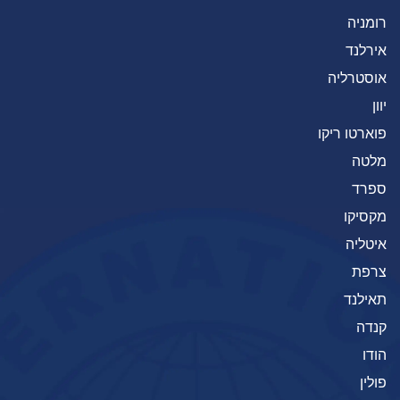
רומניה
אירלנד
אוסטרליה
יוון
פוארטו ריקו
מלטה
ספרד
מקסיקו
איטליה
צרפת
תאילנד
קנדה
הודו
פולין