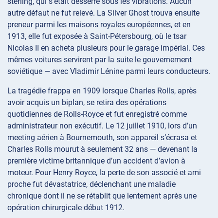
sterling, qui s’était desserré sous les vibrations. Aucun
autre défaut ne fut relevé. La Silver Ghost trouva ensuite
preneur parmi les maisons royales européennes, et en
1913, elle fut exposée à Saint-Pétersbourg, où le tsar
Nicolas II en acheta plusieurs pour le garage impérial. Ces
mêmes voitures servirent par la suite le gouvernement
soviétique — avec Vladimir Lénine parmi leurs conducteurs.
La tragédie frappa en 1909 lorsque Charles Rolls, après
avoir acquis un biplan, se retira des opérations
quotidiennes de Rolls-Royce et fut enregistré comme
administrateur non exécutif. Le 12 juillet 1910, lors d’un
meeting aérien à Bournemouth, son appareil s’écrasa et
Charles Rolls mourut à seulement 32 ans — devenant la
première victime britannique d’un accident d’avion à
moteur. Pour Henry Royce, la perte de son associé et ami
proche fut dévastatrice, déclenchant une maladie
chronique dont il ne se rétablit que lentement après une
opération chirurgicale début 1912.