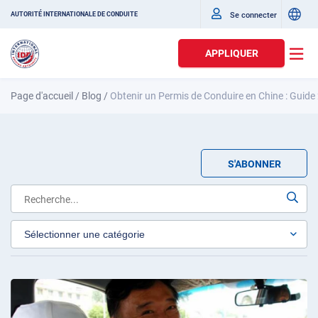
Se connecter
AUTORITÉ INTERNATIONALE DE CONDUITE
APPLIQUER
Page d'accueil
/
Blog
/
Obtenir un Permis de Conduire en Chine : Guide
S'ABONNER