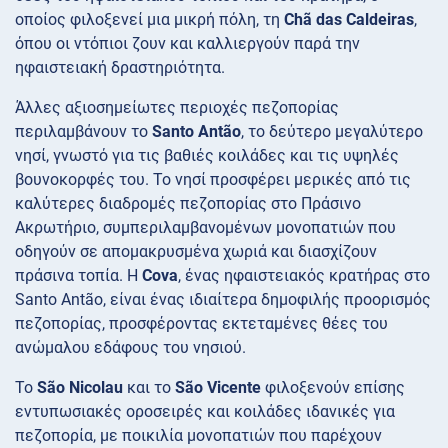
οποίος φιλοξενεί μια μικρή πόλη, τη
Chã das Caldeiras
,
όπου οι ντόπιοι ζουν και καλλιεργούν παρά την
ηφαιστειακή δραστηριότητα.
Άλλες αξιοσημείωτες περιοχές πεζοπορίας
περιλαμβάνουν το
Santo Antão
, το δεύτερο μεγαλύτερο
νησί, γνωστό για τις βαθιές κοιλάδες και τις υψηλές
βουνοκορφές του. Το νησί προσφέρει μερικές από τις
καλύτερες διαδρομές πεζοπορίας στο Πράσινο
Ακρωτήριο, συμπεριλαμβανομένων μονοπατιών που
οδηγούν σε απομακρυσμένα χωριά και διασχίζουν
πράσινα τοπία. Η
Cova
, ένας ηφαιστειακός κρατήρας στο
Santo Antão, είναι ένας ιδιαίτερα δημοφιλής προορισμός
πεζοπορίας, προσφέροντας εκτεταμένες θέες του
ανώμαλου εδάφους του νησιού.
Το
São Nicolau
και το
São Vicente
φιλοξενούν επίσης
εντυπωσιακές οροσειρές και κοιλάδες ιδανικές για
πεζοπορία, με ποικιλία μονοπατιών που παρέχουν