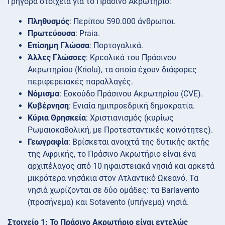
Γρήγορα στοιχεία για το Πράσινο Ακρωτήριο:
Πληθυσμός
: Περίπου 590.000 άνθρωποι.
Πρωτεύουσα
: Praia.
Επίσημη Γλώσσα
: Πορτογαλικά.
Άλλες Γλώσσες
: Κρεολικά του Πράσινου
Ακρωτηρίου (Kriolu), τα οποία έχουν διάφορες
περιφερειακές παραλλαγές.
Νόμισμα
: Εσκούδο Πράσινου Ακρωτηρίου (CVE).
Κυβέρνηση
: Ενιαία ημιπροεδρική δημοκρατία.
Κύρια Θρησκεία
: Χριστιανισμός (κυρίως
Ρωμαιοκαθολική, με Προτεσταντικές κοινότητες).
Γεωγραφία
: Βρίσκεται ανοιχτά της δυτικής ακτής
της Αφρικής, το Πράσινο Ακρωτήριο είναι ένα
αρχιπέλαγος από 10 ηφαιστειακά νησιά και αρκετά
μικρότερα νησάκια στον Ατλαντικό Ωκεανό. Τα
νησιά χωρίζονται σε δύο ομάδες: τα Barlavento
(προσήνεμα) και Sotavento (υπήνεμα) νησιά.
Στοιχείο 1: Το Πράσινο Ακρωτήριο είναι εντελώς