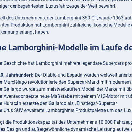
niger der begehrtesten Luxusfahrzeuge der Welt bewahrt.
ell des Unternehmens, der Lamborghini 350 GT, wurde 1963 auf d
nten Produktion hat Lamborghini zahlreiche ikonische Modelle 
rkennung erlangt haben.
he Lamborghini-Modelle im Laufe d
er Geschichte hat Lamborghini mehrere legendäre Supercars prod
0. Jahrhundert:
Der Diablo und Espada wurden weltweit anerk
r Murciélago revolutionierte den Supercar-Markt mit modernem
r Gallardo wurde zum meistverkauften Modell der Marke mit übe
r Aventador setzte neue Maßstäbe mit seinem V12-Motor mit ü
r Huracán ersetzte den Gallardo als „Einstiegs”-Supercar
r Urus SUV erweiterte Lamborghinis Produktpalette um das Lu
igt die Produktionskapazität des Unternehmens 10.000 Fahrzeuge
es Design und außergewöhnliche dynamische Leistung aufweis