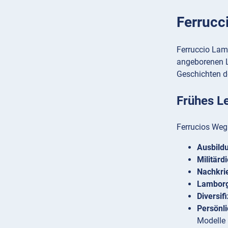
Ferrucc
Ferruccio Lam
angeborenen L
Geschichten d
Frühes Le
Ferrucios Weg
Ausbild
Militärd
Nachkri
Lamborgh
Diversif
Persönl
Modelle