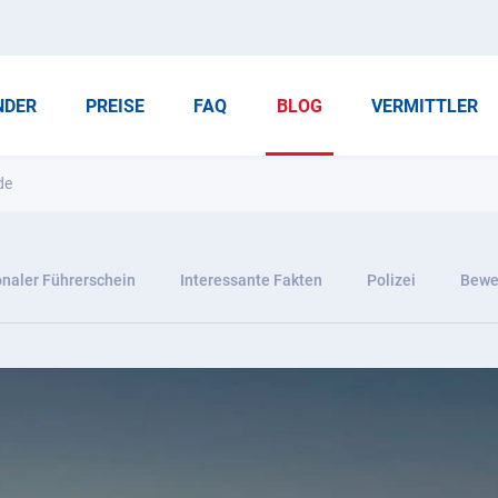
NDER
PREISE
FAQ
BLOG
VERMITTLER
de
onaler Führerschein
Interessante Fakten
Polizei
Bewer