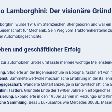
io Lamborghini: Der visionäre Gründ
borghini wurde 1916 im Sternzeichen Stier geboren und war ein 
eidenschaft für Mechanik. Sein Weg vom Traktorenhersteller zur
er Automobilgeschichte.
ben und geschäftlicher Erfolg
 zur automobilen Größe umfasste mehrere wichtige Meilenstein
ung:
Studierte an der Ingenieurschule in Bologna, fasziniert v
ienst:
Sammelte wertvolle mechanische Erfahrung in der italien
egsgeschäft:
Wandelte Militärfahrzeuge in landwirtschaftliche G
ini Trattori:
Gründete Ende der 1940er Jahre ein erfolgreiches
izierung:
Expandierte in den 1950er Jahren in Heizungs- und K
iche Sammlung:
Besaß Luxusautos wie Mercedes 300SL, Maserat