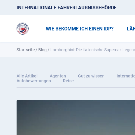
INTERNATIONALE FAHRERLAUBNISBEHÖRDE
WIE BEKOMME ICH EINEN IDP?
LÄ
Startseite
/
Blog
/
Lamborghini: Die italienische Supercar-Legen
Alle Artikel
Agenten
Gut zu wissen
Internati
Autobewertungen
Reise