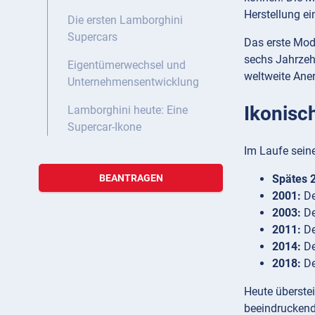
Herstellung ei
Die ersten Lamborghini
Supercars
Das erste Mod
sechs Jahrzeh
Eigentümerwechsel und
weltweite Ane
Unternehmensentwicklung
Ikonisc
Lamborghini heute: Eine
Supercar-Ikone
Im Laufe sein
Spätes 2
BEANTRAGEN
2001:
De
2003:
De
2011:
De
2014:
De
2018:
De
Heute überste
beeindruckend