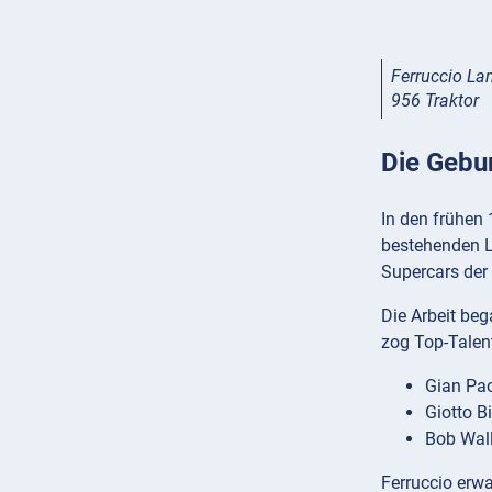
Ferruccio La
956 Traktor
Die Gebu
In den frühen
bestehenden L
Supercars der 
Die Arbeit be
zog Top-Talent
Gian Pao
Giotto B
Bob Wall
Ferruccio erw