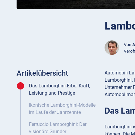
Lambo
Von
A
Veröf
Artikelübersicht
Automobili Lam
Lamborghini. 
Das Lamborghini-Erbe: Kraft,
Unternehmer F
Leistung und Prestige
Automobilmar
Ikonische Lamborghini-Modelle
Das Lam
im Laufe der Jahrzehnte
Ferruccio Lamborghini: Der
Lamborghini is
visionäre Gründer
können. Die Ma