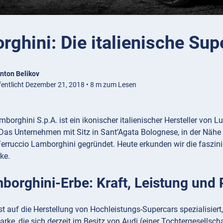
rghini: Die italienische Su
nton Belikov
fentlicht Dezember 21, 2018 • 8 m zum Lesen
borghini S.p.A. ist ein ikonischer italienischer Hersteller vo
Das Unternehmen mit Sitz in Sant’Agata Bolognese, in der Näh
erruccio Lamborghini gegründet. Heute erkunden wir die faszin
ke.
borghini-Erbe: Kraft, Leistung und 
t auf die Herstellung von Hochleistungs-Supercars spezialisier
rke, die sich derzeit im Besitz von Audi (einer Tochtergesellsch