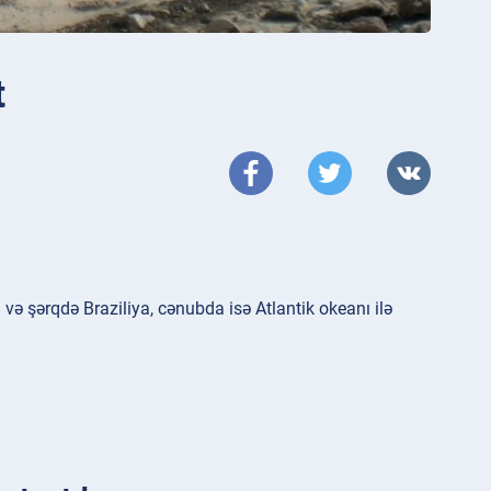
t
ə şərqdə Braziliya, cənubda isə Atlantik okeanı ilə