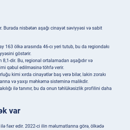
. Burada nisbətən aşağı cinayət səviyyəsi və sabit
ay 163 ölkə arasında 46-cı yeri tutub, bu da regiondakı
yəsini göstərir.
 8,1-dir. Bu, regional ortalamadan aşağıdır və
mi qəbul edilməsinə töhfə verir.
rluğu kimi xırda cinayətlər baş verə bilər, lakin zorakı
nlarına və yaxşı məhkəmə sisteminə malikdir.
ılığı ilə tanınır, bu da onun təhlükəsizlik profilini daha
ək var
ə fəxr edir. 2022-ci ilin məlumatlarına görə, ölkədə