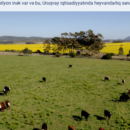
lyon inək var və bu, Uruqvay iqtisadiyyatında heyvandarlıq səna