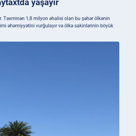
aytaxtda yaşayır
. Təxminən 1,8 milyon əhalisi olan bu şəhər ölkənin
imi əhəmiyyətini vurğulayır və ölkə sakinlərinin böyük