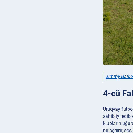
Jimmy Baiko
4-cü Fak
Uruqvay futbol
sahibliyi edib
klubların uğur
birləşdirir, so