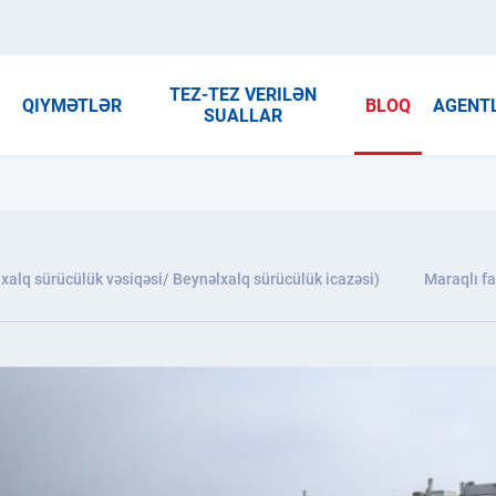
TEZ-TEZ VERILƏN
R
QIYMƏTLƏR
BLOQ
AGENT
SUALLAR
xalq sürücülük vəsiqəsi/ Beynəlxalq sürücülük icazəsi)
Maraqlı fa