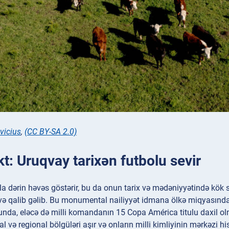
vicius
,
(CC BY-SA 2.0)
t: Uruqvay tarixən futbolu sevir
a dərin həvəs göstərir, bu da onun tarix və mədəniyyətində kök 
 və qalib gəlib. Bu monumental nailiyyət idmana ölkə miqyasında
unda, eləcə də milli komandanın 15 Copa América titulu daxil olma
sial və regional bölgüləri aşır və onların milli kimliyinin mərkəzi