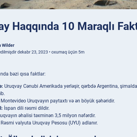
ay Haqqında 10 Maraqlı Fak
 Wilder
edilmişdir dekabr 23, 2023 • oxumaq üçün 5m
da bəzi qısa faktlar:
ə:
Uruqvay Cənubi Amerikada yerləşir, qərbdə Argentina, şimalda v
ib.
Montevideo Uruqvayın paytaxtı və ən böyük şəhəridir.
l:
İspan dili rəsmi dildir.
uqvayın əhalisi təxminən 3,5 milyon nəfərdir.
Rəsmi valyuta Uruqvay Pesosu (UYU) adlanır.