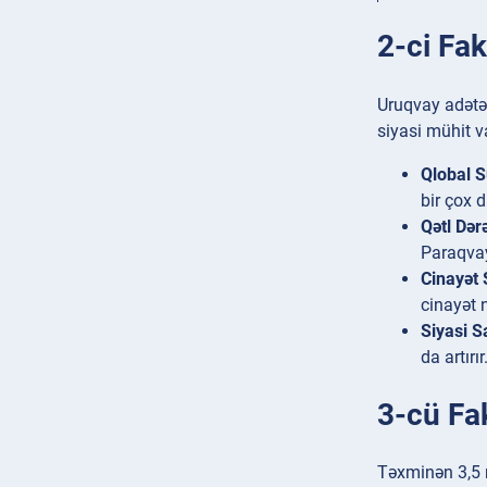
2-ci Fak
Uruqvay adətən
siyasi mühit 
Qlobal S
bir çox 
Qətl Dər
Paraqvay
Cinayət 
cinayət 
Siyasi Sa
da artırır
3-cü Fa
Təxminən 3,5 m