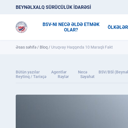
BEYNƏLXALQ SÜRÜCÜLÜK İDARƏSİ
BSV-NI NECƏ ƏLDƏ ETMƏK
ÖLKƏLƏ
OLAR?
Əsas səhifə
/
Bloq
/
Uruqvay Haqqında 10 Maraqlı Fakt
Bütün yazılar
Agentlər
Necə
BSV/BSİ (Beynəl
Reytinq / Tarixçə
Rəylər
Səyahət