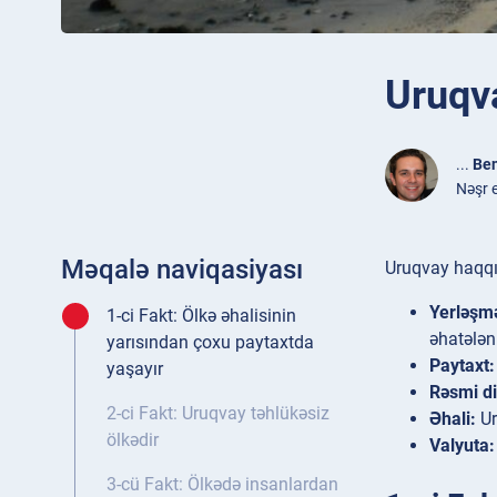
Uruqv
...
Ben
Nəşr 
Məqalə naviqasiyası
Uruqvay haqqın
Yerləşm
1-ci Fakt: Ölkə əhalisinin
əhatələn
yarısından çoxu paytaxtda
Paytaxt:
yaşayır
Rəsmi di
2-ci Fakt: Uruqvay təhlükəsiz
Əhali:
Ur
ölkədir
Valyuta:
3-cü Fakt: Ölkədə insanlardan