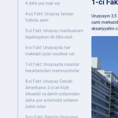
1-ci Fak
4 dəfə çox inək var
4-cü Fakt: Uruqvay tarixən
Uruqvayın 3,5 
futbolu sevir
canlı mərkəzid
əksəriyyətini c
5-ci Fakt: Uruqvay marihuananı
leqallaşdıran ilk ölkə olub
6-cı Fakt: Uruqvayda hər
məktəbli üçün noutbuk var
7-ci Fakt: Uruqvayda insanlar
həyatlarından məmnundurlar
8-ci Fakt: Uruqvay Cənubi
Amerikanın 2-ci ən kiçik
ölkəsidir və dəmir yollarından
daha çox avtomobil yollarını
üstün tutur
9-cu Fakt: Pericón Uruqvayın