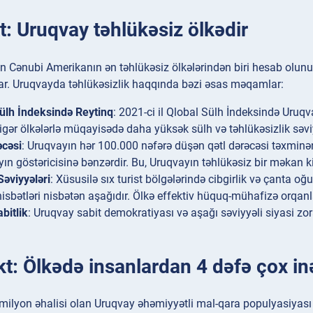
t: Uruqvay təhlükəsiz ölkədir
 Cənubi Amerikanın ən təhlükəsiz ölkələrindən biri hesab olunur
var. Uruqvayda təhlükəsizlik haqqında bəzi əsas məqamlar:
ülh İndeksində Reytinq
: 2021-ci il Qlobal Sülh İndeksində Uruqv
digər ölkələrlə müqayisədə daha yüksək sülh və təhlükəsizlik səviy
əcəsi
: Uruqvayın hər 100.000 nəfərə düşən qətl dərəcəsi təxminən
ın göstəricisinə bənzərdir. Bu, Uruqvayın təhlükəsiz bir məkan ki
Səviyyələri
: Xüsusilə sıx turist bölgələrində cibgirlik və çanta oğu
nisbətləri nisbətən aşağıdır. Ölkə effektiv hüquq-mühafizə orqa
bitlik
: Uruqvay sabit demokratiyası və aşağı səviyyəli siyasi zorak
.
kt: Ölkədə insanlardan 4 dəfə çox in
ilyon əhalisi olan Uruqvay əhəmiyyətli mal-qara populyasiyası il