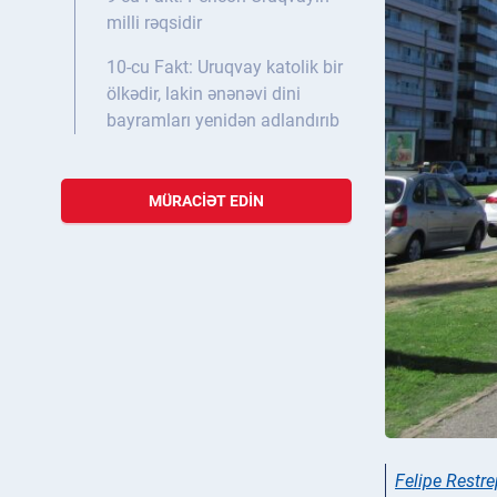
milli rəqsidir
10-cu Fakt: Uruqvay katolik bir
ölkədir, lakin ənənəvi dini
bayramları yenidən adlandırıb
MÜRACIƏT EDIN
Felipe Restr