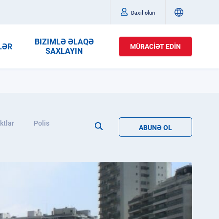
Daxil olun
BIZIMLƏ ƏLAQƏ
LƏR
MÜRACIƏT EDIN
SAXLAYIN
ktlar
Polis
ABUNƏ OL