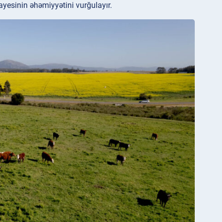
yesinin əhəmiyyətini vurğulayır.