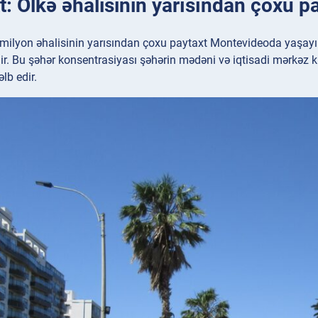
t: Ölkə əhalisinin yarısından çoxu p
milyon əhalisinin yarısından çoxu paytaxt Montevideoda yaşayır
ir. Bu şəhər konsentrasiyası şəhərin mədəni və iqtisadi mərkəz k
əlb edir.