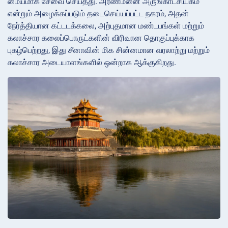
மையமாக சேவை செய்தது. அரண்மனை அருங்காட்சியகம்
என்றும் அழைக்கப்படும் தடைசெய்யப்பட்ட நகரம், அதன்
நேர்த்தியான கட்டடக்கலை, அற்புதமான மண்டபங்கள் மற்றும்
கலாச்சார கலைப்பொருட்களின் விரிவான தொகுப்புக்காக
புகழ்பெற்றது, இது சீனாவின் மிக சின்னமான வரலாற்று மற்றும்
கலாச்சார அடையாளங்களில் ஒன்றாக ஆக்குகிறது.