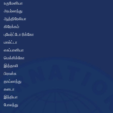
உருமேனியா
அயர்லாந்து
ஆத்திரேலியா
கிரேக்கம்
புவேர்ட்டோ ரிக்கோ
மால்ட்டா
எசுப்பானியா
மெக்சிக்கோ
இத்தாலி
பிரான்சு
தாய்லாந்து
கனடா
இந்தியா
போலந்து