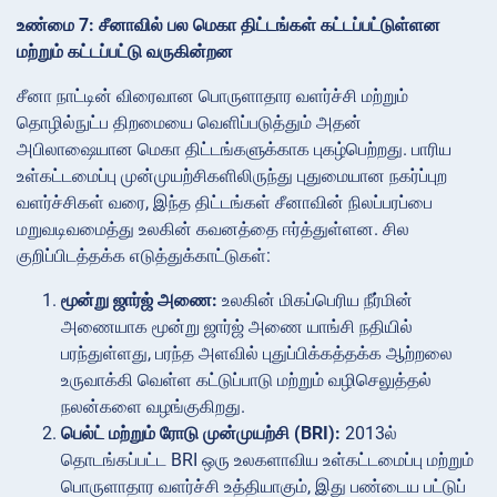
உண்மை 7: சீனாவில் பல மெகா திட்டங்கள் கட்டப்பட்டுள்ளன
மற்றும் கட்டப்பட்டு வருகின்றன
சீனா நாட்டின் விரைவான பொருளாதார வளர்ச்சி மற்றும்
தொழில்நுட்ப திறமையை வெளிப்படுத்தும் அதன்
அபிலாஷையான மெகா திட்டங்களுக்காக புகழ்பெற்றது. பாரிய
உள்கட்டமைப்பு முன்முயற்சிகளிலிருந்து புதுமையான நகர்ப்புற
வளர்ச்சிகள் வரை, இந்த திட்டங்கள் சீனாவின் நிலப்பரப்பை
மறுவடிவமைத்து உலகின் கவனத்தை ஈர்த்துள்ளன. சில
குறிப்பிடத்தக்க எடுத்துக்காட்டுகள்:
மூன்று ஜார்ஜ் அணை:
உலகின் மிகப்பெரிய நீர்மின்
அணையாக மூன்று ஜார்ஜ் அணை யாங்சி நதியில்
பரந்துள்ளது, பரந்த அளவில் புதுப்பிக்கத்தக்க ஆற்றலை
உருவாக்கி வெள்ள கட்டுப்பாடு மற்றும் வழிசெலுத்தல்
நலன்களை வழங்குகிறது.
பெல்ட் மற்றும் ரோடு முன்முயற்சி (BRI):
2013ல்
தொடங்கப்பட்ட BRI ஒரு உலகளாவிய உள்கட்டமைப்பு மற்றும்
பொருளாதார வளர்ச்சி உத்தியாகும், இது பண்டைய பட்டுப்