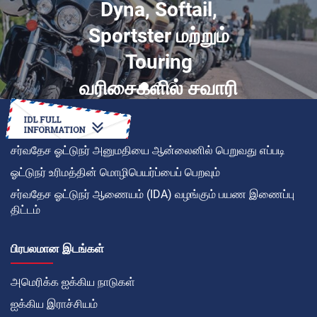
Dyna, Softail,
Sportster மற்றும்
Touring
வரிசைகளில் சவாரி
சர்வதேச ஓட்டுநர் அனுமதியை ஆன்லைனில் பெறுவது எப்படி
ஓட்டுநர் உரிமத்தின் மொழிபெயர்ப்பைப் பெறவும்
சர்வதேச ஓட்டுநர் ஆணையம் (IDA) வழங்கும் பயண இணைப்பு
திட்டம்
பிரபலமான இடங்கள்
அமெரிக்க ஐக்கிய நாடுகள்
ஐக்கிய இராச்சியம்