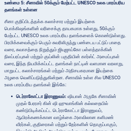
உண்மை 5: சீனாவில் 50க்கும் மேற்பட்ட UNESCO உலக பாரம்பரிய
தளங்கள் உள்ளன
சீனா குறிப்பிடத்தக்க கலாச்சார மற்றும் இயற்கை
பொக்கிஷங்களின் வரிசைக்கு தாயகமாக உள்ளது, 50க்கும்
மேற்பட்ட UNESCO உலக பாரம்பரிய தளங்களைக் கொண்டுள்ளது.
பிரமிக்கவைக்கும் பெரும் சுவரிலிருந்து பண்டைய பட்டுப் பாதை
வரை, சுவாசத்தை நிறுத்தும் ஜியுஜாய்கோ பள்ளத்தாக்கின்
நிலப்பரப்புகள் மற்றும் குய்லின் பகுதியின் கார்ஸ்ட் அமைப்புகள்
வரை, இந்த நியமிக்கப்பட்ட தளங்கள் நாட்டின் வளமான வரலாறு,
மாறுபட்ட கலாச்சாரங்கள் மற்றும் அதிசயகரமான இயற்கை
அழகை வெளிப்படுத்துகின்றன. சீனாவில் உள்ள சில UNESCO
உலக பாரம்பரிய தளங்கள் இங்கே:
டெர்ராகோட்டா இராணுவம்:
ஷியான் அருகே சீனாவின்
முதல் பேரரசர் கின் ஷி ஹுவாங்கின் கல்லறையில்
கண்டுபிடிக்கப்பட்ட டெர்ராகோட்டா இராணுவம்,
ஆயிரக்கணக்கான வாழ்க்கை அளவிலான களிமண்
வீரர்கள், குதிரைகள் மற்றும் தேர்களின் தொகுப்பாகும்,