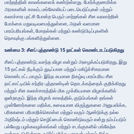
மாற்றத்தின் காலங்களைக் கண்டுள்ளது. போர்க்குணமிக்க
அரசுகளின் காலம், மங்கோலியப் படையெடுப்புகள் மற்றும்
கலாச்சார புரட்சி போன்ற பெரும் மாற்றங்கள் சீன வரலாற்றின்
போக்கை மறுவடிவமைத்துள்ளன, அதன் வளமான
பாரம்பரியங்கள், மோதல்கள் மற்றும் கண்டுபிடிப்புகளின்
நெசவுக்கு பங்களித்துள்ளன.
உண்மை 3: சீனப் புத்தாண்டு 15 நாட்கள் கொண்டாடப்படுகிறது
சீனப் புத்தாண்டு, வசந்த விழா என்றும் அழைக்கப்படுகிறது, இது
15 நாட்கள் நீடிக்கும் துடிப்பான மற்றும் மகிழ்ச்சிகரமான
கொண்டாட்டமாகும். இந்த சுபமான நிகழ்வு பாரம்பரிய சீன
நாட்காட்டியில் சந்திர புத்தாண்டின் தொடக்கத்தைக் குறிக்கிறது
மற்றும் சீன கலாச்சாரத்தில் மிக முக்கியமான விழாக்களில்
ஒன்றாகும். இந்த விழாக் காலத்தில், குடும்பங்கள் தங்கள்
முன்னோர்களை மதிக்க, சுவையான விருந்துகளை அனுபவிக்க,
பரிசுகளை பரிமாறிக்கொள்ள மற்றும் வரும் ஆண்டுக்கு நல்ல
அதிர்ஷ்டம் மற்றும் செழிப்பைக் கொண்டுவரும் என்று நம்பப்படும்
பல்வேறு பழக்கவழக்கங்கள் மற்றும் சடங்குகளில் பங்கேற்க
ஒன்றுகூடுகின்றன. உயிர்ப்புமிக்க டிராகன் மற்றும் சிங்க