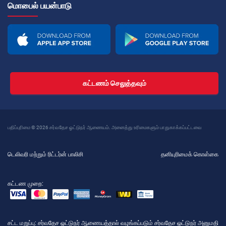
மொபைல் பயன்பாடு
கட்டணம் செலுத்தவும்
பதிப்புரிமை © 2026 சர்வதேச ஓட்டுநர் ஆணையம். அனைத்து உரிமைகளும் பாதுகாக்கப்பட்டவை
டெலிவரி மற்றும் ரிட்டர்ன் பாலிசி
தனியுரிமைக் கொள்கை
கட்டண முறை:
சட்ட மறுப்பு
: சர்வதேச ஓட்டுநர் ஆணையத்தால் வழங்கப்படும் சர்வதேச ஓட்டுநர் அனுமதி