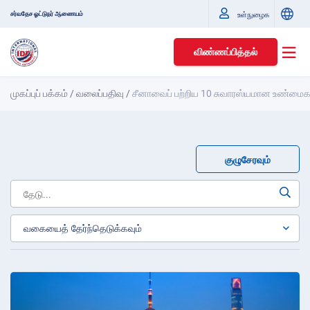
சர்வதேச ஓட்டுநர் ஆணையம்
உள்நுழைக
விண்ணப்பித்தல்
முகப்புப் பக்கம்
/
வலைப்பதிவு
/
சீனாவைப் பற்றிய 10 சுவாரஸ்யமான உண்மைக
குழுசேரவும்