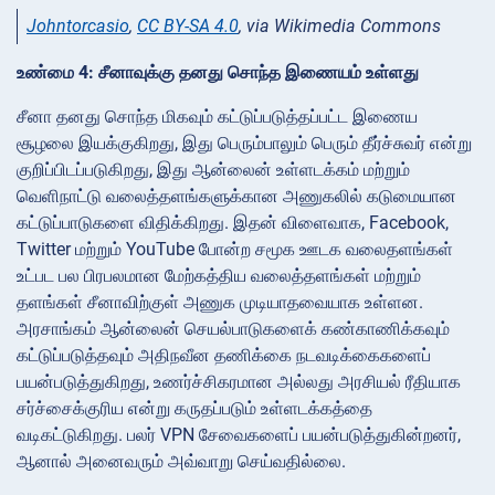
Johntorcasio
,
CC BY-SA 4.0
, via Wikimedia Commons
உண்மை 4: சீனாவுக்கு தனது சொந்த இணையம் உள்ளது
சீனா தனது சொந்த மிகவும் கட்டுப்படுத்தப்பட்ட இணைய
சூழலை இயக்குகிறது, இது பெரும்பாலும் பெரும் தீர்ச்சுவர் என்று
குறிப்பிடப்படுகிறது, இது ஆன்லைன் உள்ளடக்கம் மற்றும்
வெளிநாட்டு வலைத்தளங்களுக்கான அணுகலில் கடுமையான
கட்டுப்பாடுகளை விதிக்கிறது. இதன் விளைவாக, Facebook,
Twitter மற்றும் YouTube போன்ற சமூக ஊடக வலைதளங்கள்
உட்பட பல பிரபலமான மேற்கத்திய வலைத்தளங்கள் மற்றும்
தளங்கள் சீனாவிற்குள் அணுக முடியாதவையாக உள்ளன.
அரசாங்கம் ஆன்லைன் செயல்பாடுகளைக் கண்காணிக்கவும்
கட்டுப்படுத்தவும் அதிநவீன தணிக்கை நடவடிக்கைகளைப்
பயன்படுத்துகிறது, உணர்ச்சிகரமான அல்லது அரசியல் ரீதியாக
சர்ச்சைக்குரிய என்று கருதப்படும் உள்ளடக்கத்தை
வடிகட்டுகிறது. பலர் VPN சேவைகளைப் பயன்படுத்துகின்றனர்,
ஆனால் அனைவரும் அவ்வாறு செய்வதில்லை.