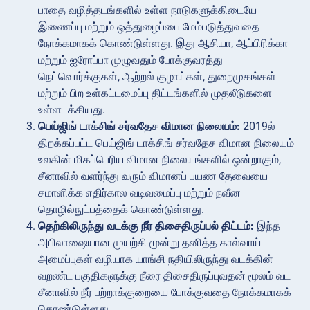
பாதை வழித்தடங்களில் உள்ள நாடுகளுக்கிடையே
இணைப்பு மற்றும் ஒத்துழைப்பை மேம்படுத்துவதை
நோக்கமாகக் கொண்டுள்ளது. இது ஆசியா, ஆப்பிரிக்கா
மற்றும் ஐரோப்பா முழுவதும் போக்குவரத்து
நெட்வொர்க்குகள், ஆற்றல் குழாய்கள், துறைமுகங்கள்
மற்றும் பிற உள்கட்டமைப்பு திட்டங்களில் முதலீடுகளை
உள்ளடக்கியது.
பெய்ஜிங் டாக்சிங் சர்வதேச விமான நிலையம்:
2019ல்
திறக்கப்பட்ட பெய்ஜிங் டாக்சிங் சர்வதேச விமான நிலையம்
உலகின் மிகப்பெரிய விமான நிலையங்களில் ஒன்றாகும்,
சீனாவில் வளர்ந்து வரும் விமானப் பயண தேவையை
சமாளிக்க எதிர்கால வடிவமைப்பு மற்றும் நவீன
தொழில்நுட்பத்தைக் கொண்டுள்ளது.
தெற்கிலிருந்து வடக்கு நீர் திசைதிருப்பல் திட்டம்:
இந்த
அபிலாஷையான முயற்சி மூன்று தனித்த கால்வாய்
அமைப்புகள் வழியாக யாங்சி நதியிலிருந்து வடக்கின்
வறண்ட பகுதிகளுக்கு நீரை திசைதிருப்புவதன் மூலம் வட
சீனாவில் நீர் பற்றாக்குறையை போக்குவதை நோக்கமாகக்
கொண்டுள்ளது.