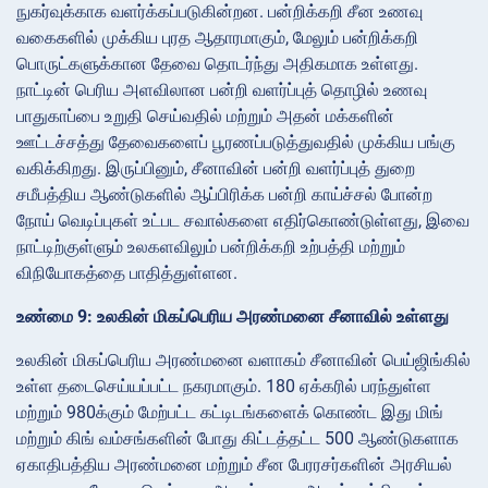
நுகர்வுக்காக வளர்க்கப்படுகின்றன. பன்றிக்கறி சீன உணவு
வகைகளில் முக்கிய புரத ஆதாரமாகும், மேலும் பன்றிக்கறி
பொருட்களுக்கான தேவை தொடர்ந்து அதிகமாக உள்ளது.
நாட்டின் பெரிய அளவிலான பன்றி வளர்ப்புத் தொழில் உணவு
பாதுகாப்பை உறுதி செய்வதில் மற்றும் அதன் மக்களின்
ஊட்டச்சத்து தேவைகளைப் பூரணப்படுத்துவதில் முக்கிய பங்கு
வகிக்கிறது. இருப்பினும், சீனாவின் பன்றி வளர்ப்புத் துறை
சமீபத்திய ஆண்டுகளில் ஆப்பிரிக்க பன்றி காய்ச்சல் போன்ற
நோய் வெடிப்புகள் உட்பட சவால்களை எதிர்கொண்டுள்ளது, இவை
நாட்டிற்குள்ளும் உலகளவிலும் பன்றிக்கறி உற்பத்தி மற்றும்
விநியோகத்தை பாதித்துள்ளன.
உண்மை 9: உலகின் மிகப்பெரிய அரண்மனை சீனாவில் உள்ளது
உலகின் மிகப்பெரிய அரண்மனை வளாகம் சீனாவின் பெய்ஜிங்கில்
உள்ள தடைசெய்யப்பட்ட நகரமாகும். 180 ஏக்கரில் பரந்துள்ள
மற்றும் 980க்கும் மேற்பட்ட கட்டிடங்களைக் கொண்ட இது மிங்
மற்றும் கிங் வம்சங்களின் போது கிட்டத்தட்ட 500 ஆண்டுகளாக
ஏகாதிபத்திய அரண்மனை மற்றும் சீன பேரரசர்களின் அரசியல்