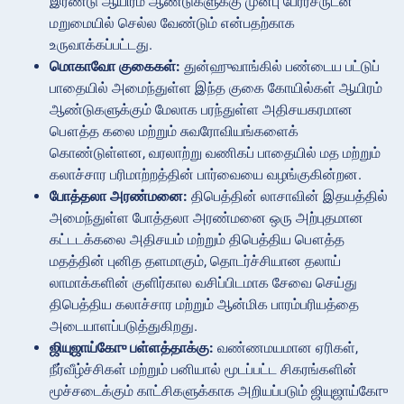
இரண்டு ஆயிரம் ஆண்டுகளுக்கு முன்பு பேரரசருடன்
மறுமையில் செல்ல வேண்டும் என்பதற்காக
உருவாக்கப்பட்டது.
மொகாவோ குகைகள்:
துன்ஹுவாங்கில் பண்டைய பட்டுப்
பாதையில் அமைந்துள்ள இந்த குகை கோயில்கள் ஆயிரம்
ஆண்டுகளுக்கும் மேலாக பரந்துள்ள அதிசயகரமான
பௌத்த கலை மற்றும் சுவரோவியங்களைக்
கொண்டுள்ளன, வரலாற்று வணிகப் பாதையில் மத மற்றும்
கலாச்சார பரிமாற்றத்தின் பார்வையை வழங்குகின்றன.
போத்தலா அரண்மனை:
திபெத்தின் லாசாவின் இதயத்தில்
அமைந்துள்ள போத்தலா அரண்மனை ஒரு அற்புதமான
கட்டடக்கலை அதிசயம் மற்றும் திபெத்திய பௌத்த
மதத்தின் புனித தளமாகும், தொடர்ச்சியான தலாய்
லாமாக்களின் குளிர்கால வசிப்பிடமாக சேவை செய்து
திபெத்திய கலாச்சார மற்றும் ஆன்மிக பாரம்பரியத்தை
அடையாளப்படுத்துகிறது.
ஜியுஜாய்கோு பள்ளத்தாக்கு:
வண்ணமயமான ஏரிகள்,
நீர்வீழ்ச்சிகள் மற்றும் பனியால் மூடப்பட்ட சிகரங்களின்
மூச்சடைக்கும் காட்சிகளுக்காக அறியப்படும் ஜியுஜாய்கோு