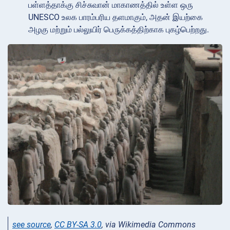
பள்ளத்தாக்கு சிச்சுவான் மாகாணத்தில் உள்ள ஒரு
UNESCO உலக பாரம்பரிய தளமாகும், அதன் இயற்கை
அழகு மற்றும் பல்லுயிர் பெருக்கத்திற்காக புகழ்பெற்றது.
see source
,
CC BY-SA 3.0
, via Wikimedia Commons